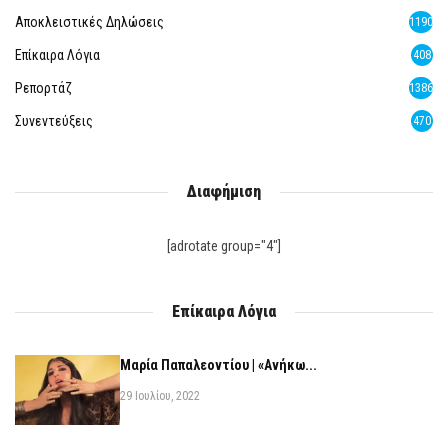
Αποκλειστικές Δηλώσεις
1190
Επίκαιρα Λόγια
408
Ρεπορτάζ
1386
Συνεντεύξεις
470
Διαφήμιση
[adrotate group="4"]
Επίκαιρα Λόγια
Μαρία Παπαλεοντίου | «Ανήκω...
29 Ιουλίου, 2022