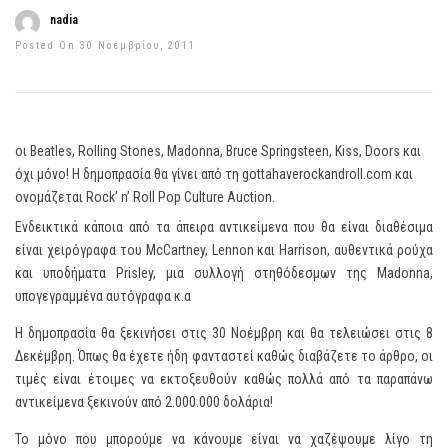
nadia
Posted On 30 Νοεμβρίου, 2011
οι Beatles, Rolling Stones, Madonna, Bruce Springsteen, Kiss, Doors και
όχι μόνο! Η δημοπρασία θα γίνει από τη gottahaverockandroll.com και
ονομάζεται Rock’ n’ Roll Pop Culture Auction.
Ενδεικτικά κάποια από τα άπειρα αντικείμενα που θα είναι διαθέσιμα
είναι χειρόγραφα του McCartney, Lennon και Harrison, αυθεντικά ρούχα
και υποδήματα Prisley, μια συλλογή στηθόδεσμων της Madonna,
υπογεγραμμένα αυτόγραφα κ.α
Η δημοπρασία θα ξεκινήσει στις 30 Νοέμβρη και θα τελειώσει στις 8
Δεκέμβρη. Όπως θα έχετε ήδη φανταστεί καθώς διαβάζετε το άρθρο, οι
τιμές είναι έτοιμες να εκτοξευθούν καθώς πολλά από τα παραπάνω
αντικείμενα ξεκινούν από 2.000.000 δολάρια!
Το μόνο που μπορούμε να κάνουμε είναι να χαζέψουμε λίγο τη