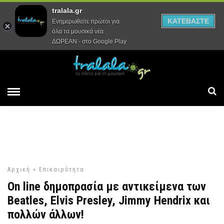
tralala.gr
Αρχική
Συνεντεύξεις
Ρεπορτάζ
ΚΑΤΕΒΑΣΤΕ
Ενημερωθείτε πρώτοι για
όλα τα μουσικά νέα
ΔΩΡΕΑΝ - στο Google Play
Αρχική
»
Επικαιρότητα
On line δημοπρασία με αντικείμενα των
Beatles, Elvis Presley, Jimmy Hendrix και
πολλών άλλων!