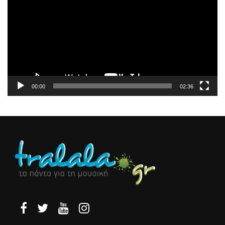
Βίντεο
00:00
02:36