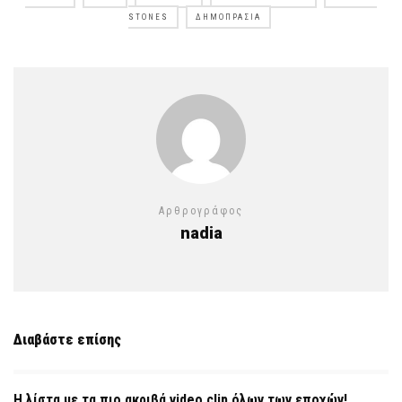
STONES
ΔΗΜΟΠΡΑΣΊΑ
Αρθρογράφος
nadia
Διαβάστε επίσης
Η λίστα με τα πιο ακριβά video clip όλων των εποχών!