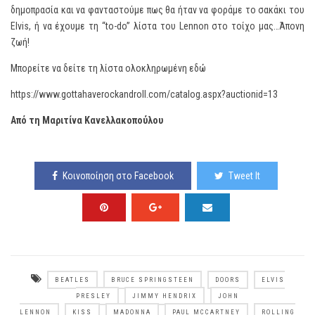
δημοπρασία και να φανταστούμε πως θα ήταν να φοράμε το σακάκι του
Elvis, ή να έχουμε τη “to-do” λίστα του Lennon στο τοίχο μας…Άπονη
ζωή!
Μπορείτε να δείτε τη λίστα ολοκληρωμένη εδώ
https://www.gottahaverockandroll.com/catalog.aspx?auctionid=13
Από τη Μαριτίνα Κανελλακοπούλου
Κοινοποίηση στο Facebook
Tweet It
BEATLES
BRUCE SPRINGSTEEN
DOORS
ELVIS
PRESLEY
JIMMY HENDRIX
JOHN
LENNON
KISS
MADONNA
PAUL MCCARTNEY
ROLLING