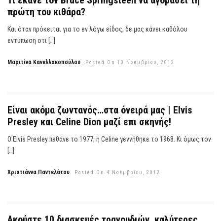
Τι έκανε τον Bruce Springsteen να αγοράσει τη
πρώτη του κιθάρα?
Και όταν πρόκειται για το εν λόγω είδος, δε μας κάνει καθόλου
εντύπωση οτι […]
Μαριτίνα Κανελλακοπούλου
Posted On 10 Νοεμβρίου, 2012
Είναι ακόμα ζωντανός…στα όνειρά μας | Elvis
Presley και Celine Dion μαζί επι σκηνής!
Ο Elvis Presley πέθανε το 1977, η Celine γεννήθηκε το 1968. Κι όμως τον
[…]
Χριστιάννα Παντελάτου
Posted On 4 Νοεμβρίου, 2012
Ακούστε 10 διασκευές τραγουδιών, καλύτερες