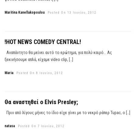
Maritina Kanellakopoulou
Posted On 13 Ιουνίου, 2012
!HOT NEWS COMEDY CENTRAL!
Αναπάντητο θα μείνει αυτό το ερώτημα, για πολύ καιρό... Ας
ξεκινήσουμε απλά, είχαμε video clip, […]
Maria
Posted On 8 Ιουνίου, 2012
Θα αναστηθεί ο Elvis Presley;
Πριν από λίγους μήνες το ίδιο είχε γίνει με το νεκρό ράπερ Tupac, ο […]
natasa
Posted On 7 Ιουνίου, 2012