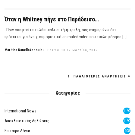
Όταν η Whitney πήγε στο Παράδεισο…
Πριν σκεφτείτε τι-λέει-πάλι-αυτή-η-τρελή, σας ενημερώνω ότι
πρόκειται για ένα χιουμοριστικό animated video που κυκλοφόρησε […]
Maritina Kanellakopoulou
Posted On 12 Μαρτίου, 2012
1
ΠΑΛΑΙΌΤΕΡΕΣ ΑΝΑΡΤΉΣΕΙΣ
Κατηγορίες
International News
1192
Αποκλειστικές Δηλώσεις
1190
Επίκαιρα Λόγια
408