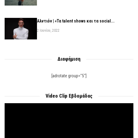
Αλντιόν | «Τα talent shows και τα social...
2 Ιουνίου, 2022
Διαφήμιση
[adrotate group="5"]
Video Clip Εβδομάδας
Πρόγραμμα
Αναπαραγωγής
Βίντεο