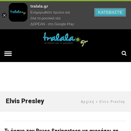
tralala.gr
Αρχική
Συνεντεύξεις
Ρεπορτάζ
ΚΑΤΕΒΑΣΤΕ
Ενημερωθείτε πρώτοι για
όλα τα μουσικά νέα
ΔΩΡΕΑΝ - στο Google Play
Elvis Presley
Αρχική
» Elvis Presley