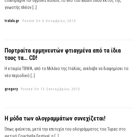
Champagne for Gypsies λοιπόν, το νέο του album όπου εκτός της
γνωστής πλέον […]
tralala.gr
Posted On 6 Οκτωβρίου, 2012
Πορτραίτα ερμηνευτών φτιαγμένα από τα ίδια
τους τα… CD!
Η εταιρία TBWA, από το Μιλάνο της Ιταλίας, ανέλαβε να διαφημίσει το
νέο περιοδικό […]
gregory
Posted On 13 Σεπτεμβρίου, 2012
H μόδα των ολογραμμάτων συνεχίζεται!
Όπως φαίνεται, μετά την επιτυχία του ολογράμματος του Tupac στο
φετινό Coachella Festival, η […]