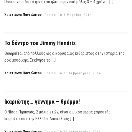
Πρέπει να είδε το φως του ήλιου πριν από μόλις 3 – 4 χρόνια. […]
Χριστιάννα Παντελάτου
Posted On 8 Μαρτίου, 2014
Το δέντρο του Jimmy Hendrix
Θεωρείται από πολλούς ως ο κορυφαίος κιθαρίστας στην ιστορία της
ροκ μουσικής. Ξεκίνησε το […]
Χριστιάννα Παντελάτου
Posted On 25 Φεβρουαρίου, 2014
Ικαριώτης… γέννημα – θρέμμα!
Ο Νίκος Πιρπινιάς, 2 μόλις ετών, είναι ο μικρότερος χορευτής
Ικαριώτικου στην Ελλάδα. Δασκάλους […]
Χριστιάννα Παντελάτου
Posted On 19 Φεβρουαρίου, 2014