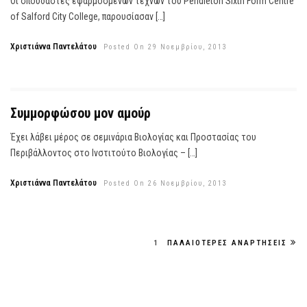
Οι σπουδαστές εφαρμοσμένων τεχνών του Pendleton Sixth Form Centre
of Salford City College, παρουσίασαν […]
Χριστιάννα Παντελάτου
Posted On 29 Νοεμβρίου, 2013
Συμμορφώσου μον αμούρ
Έχει λάβει μέρος σε σεμινάρια Βιολογίας και Προστασίας του
Περιβάλλοντος στο Ινστιτούτο Βιολογίας – […]
Χριστιάννα Παντελάτου
Posted On 26 Νοεμβρίου, 2013
1
ΠΑΛΑΙΌΤΕΡΕΣ ΑΝΑΡΤΉΣΕΙΣ