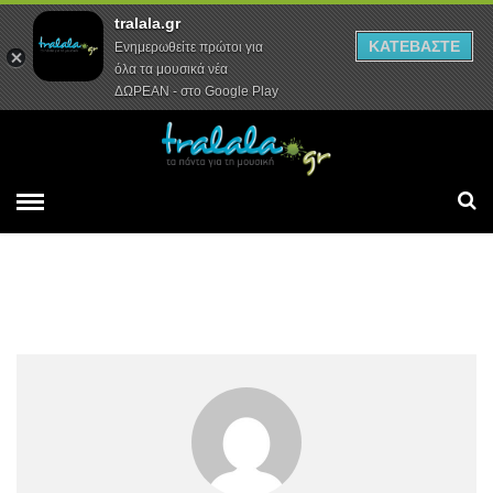
tralala.gr
Αρχική
Συνεντεύξεις
Ρεπορτάζ
ΚΑΤΕΒΑΣΤΕ
Ενημερωθείτε πρώτοι για
όλα τα μουσικά νέα
ΔΩΡΕΑΝ - στο Google Play