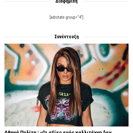
Διαφήμιση
[adrotate group="4"]
Συνέντευξη
Αθηνά Πολίτη | «Οι αξίες ενός καλλιτέχνη δεν