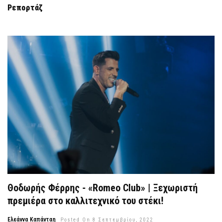
Ρεπορτάζ
Χρήστος Μάστορας – «Εγώ Για Δύο» | Το νέο συγκλονιστικό
single & music video!
Θοδωρής Φέρρης - «Romeo Club» | Ξεχωριστή
1 Οκτωβρίου, 2022
πρεμιέρα στο καλλιτεχνικό του στέκι!
Ελεάννα Καπάνταη
Posted On 8 Σεπτεμβρίου, 2022