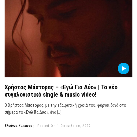
Χρήστος Μάστορας – «Εγώ Για Δύο» | Το νέο
συγκλονιστικό single & music video!
Ο Χρήστος Μάστορας, με την εξαιρετική χροιά του, φέρνει ξανά στο
σήμερα το «Εγώ Για Δύο», ένα […]
Ελεάννα Καπάνταη
Posted On 1 Οκτωβρίου, 2022