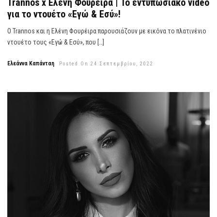
Trannos x Ελένη Φουρέιρα | Το εντυπωσιακό video
για το ντουέτο «Εγώ & Εσύ»!
O Trannos και η Ελένη Φουρέιρα παρουσιάζουν με εικόνα το πλατινένιο
ντουέτο τους «Εγώ & Εσύ», που […]
Ελεάννα Καπάνταη
Posted On 24 Σεπτεμβρίου, 2022