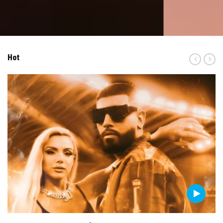
Hot
Pre
Ne
v
xt