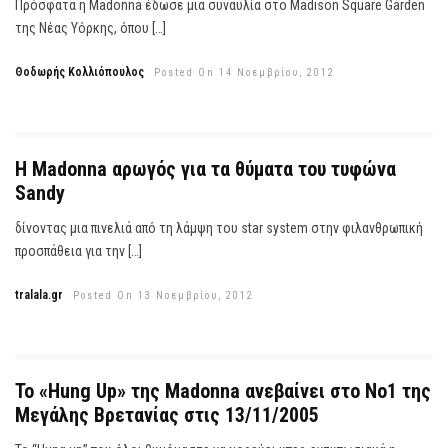
Πρόσφατα η Madonna έδωσε μια συναυλία στο Madison Square Garden
της Νέας Υόρκης, όπου […]
Θοδωρής Κολλιόπουλος
Posted On 14 Νοεμβρίου, 2012
Η Madonna αρωγός για τα θύματα του τυφώνα
Sandy
δίνοντας μια πινελιά από τη λάμψη του star system στην φιλανθρωπική
προσπάθεια για την […]
tralala.gr
Posted On 13 Νοεμβρίου, 2012
Το «Hung Up» της Madonna ανεβαίνει στο Νο1 της
Μεγάλης Βρετανίας στις 13/11/2005