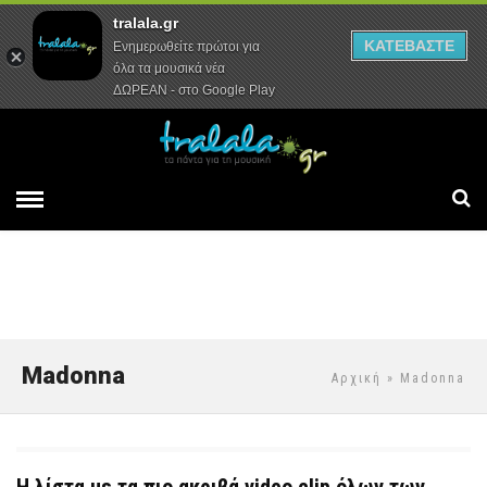
tralala.gr
Αρχική
Συνεντεύξεις
Ρεπορτάζ
ΚΑΤΕΒΑΣΤΕ
Ενημερωθείτε πρώτοι για
όλα τα μουσικά νέα
ΔΩΡΕΑΝ - στο Google Play
Madonna
Αρχική
» Madonna