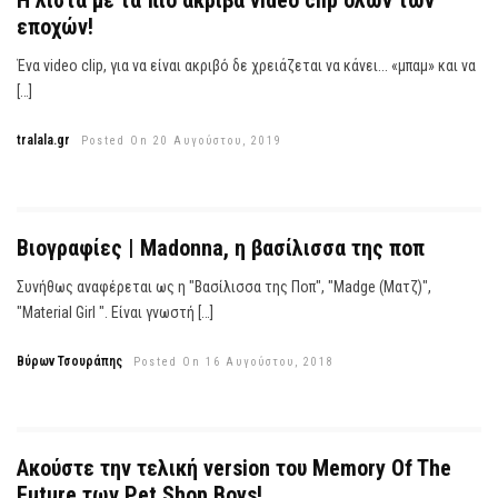
Η λίστα με τα πιο ακριβά video clip όλων των
εποχών!
Ένα video clip, για να είναι ακριβό δε χρειάζεται να κάνει... «μπαμ» και να
[…]
tralala.gr
Posted On 20 Αυγούστου, 2019
Βιογραφίες | Madonna, η βασίλισσα της ποπ
Συνήθως αναφέρεται ως η "Βασίλισσα της Ποπ", "Madge (Ματζ)",
"Material Girl ". Είναι γνωστή […]
Βύρων Τσουράπης
Posted On 16 Αυγούστου, 2018
Ακούστε την τελική version του Memory Of The
Future των Pet Shop Boys!