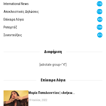
International News
1192
Αποκλειστικές Δηλώσεις
1190
Επίκαιρα Λόγια
408
Ρεπορτάζ
1386
Συνεντεύξεις
470
Διαφήμιση
[adrotate group="4"]
Επίκαιρα Λόγια
Μαρία Παπαλεοντίου | «Ανήκω...
29 Ιουλίου, 2022