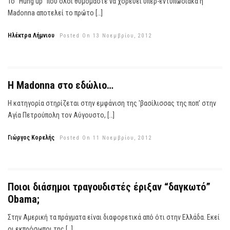
Το “Hung up” που όλοι θυμόμαστε να χορεύει υπερ-εντυπωσιακά η
Madonna αποτελεί το πρώτο […]
Ηλέκτρα Λήμνιου
Posted On 13 Νοεμβρίου, 2012
H Madonna στο εδώλιο…
Η κατηγορία στηρίζεται στην εμφάνιση της 'βασίλισσας της ποπ' στην
Αγία Πετρούπολη τον Αύγουστο, […]
Γιώργος Κορελής
Posted On 11 Νοεμβρίου, 2012
Ποιοι διάσημοι τραγουδιστές έριξαν “δαγκωτό”
Obama;
Στην Αμερική τα πράγματα είναι διαφορετικά από ότι στην Ελλάδα. Εκεί
οι εκπρόσωποι της […]