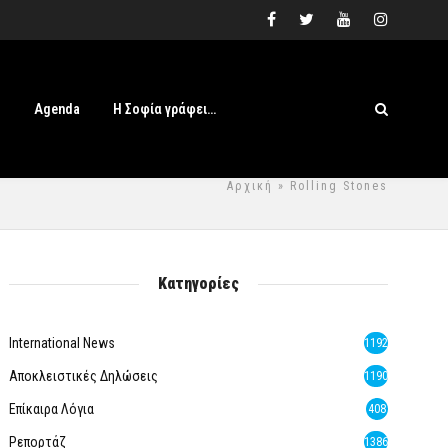
s
Agenda
Η Σοφία γράφει…
Αρχική
» Rolling Stones
Κατηγορίες
International News
1192
Αποκλειστικές Δηλώσεις
1190
Επίκαιρα Λόγια
408
Ρεπορτάζ
1386