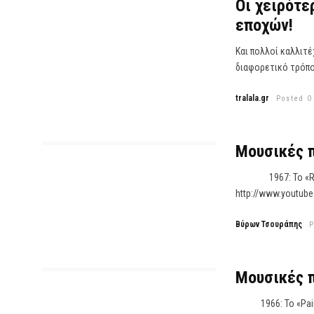
Οι χειρότε
εποχών!
Και πολλοί καλλιτέ
διαφορετικό τρόπο
tralala.gr
Posted O
Μουσικές π
1967: Το «Ruby T
http://www.youtub
Βύρων Τσουράπης
P
Μουσικές 
1966: Το «Paint It