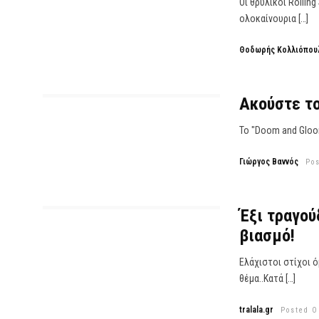
Οι θρυλικοί Rollin
ολοκαίνουρια […]
Θοδωρής Κολλιόπου
Ακούστε το
Το "Doom and Gloom
Γιώργος Βαννός
Po
Έξι τραγού
βιασμό!
Ελάχιστοι στίχοι 
θέμα..Κατά […]
tralala.gr
Posted O