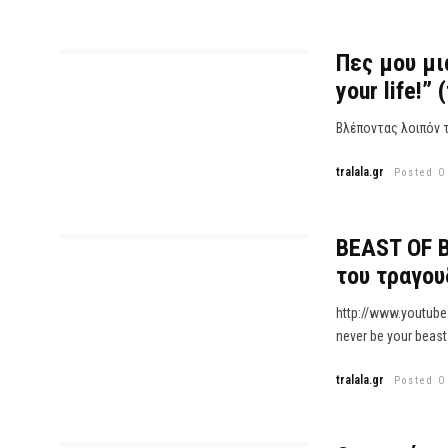
Πες μου μι
your life!”
Βλέποντας λοιπόν τ
tralala.gr
Posted O
BEAST OF B
του τραγου
http://www.youtub
never be your beast
tralala.gr
Posted O