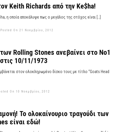
ον Keith Richards από την Ke$ha!
$ha, η οποία αποκάλυψε πως ο μεγάλος της στόχος είναι […]
Posted On 21 Νοεμβρίου, 2012
 των Rolling Stones ανεβαίνει στο Νο1
 στις 10/11/1973
αμβάνεται στον ολοκληρωμένο δίσκο τους με τίτλο “Goats Head
osted On 10 Νοεμβρίου, 2012
αμονή! Το ολοκαίνουριο τραγούδι των
nes είναι εδώ!