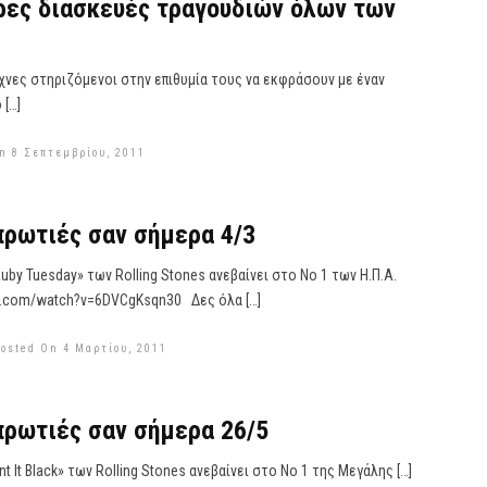
ρες διασκευές τραγουδιών όλων των
χνες στηριζόμενοι στην επιθυμία τους να εκφράσουν με έναν
 […]
n 8 Σεπτεμβρίου, 2011
ρωτιές σαν σήμερα 4/3
uesday» των Rolling Stones ανεβαίνει στο Νο 1 των Η.Π.Α.
e.com/watch?v=6DVCgKsqn30 Δες όλα […]
osted On 4 Μαρτίου, 2011
πρωτιές σαν σήμερα 26/5
 Black» των Rolling Stones ανεβαίνει στο Νο 1 της Μεγάλης […]