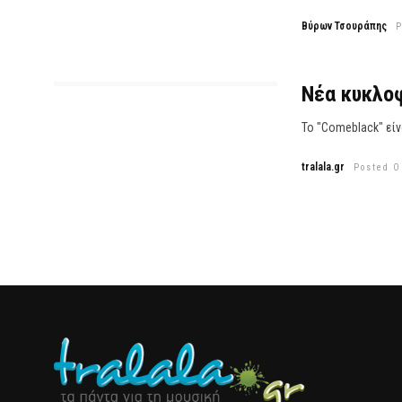
Βύρων Τσουράπης
P
Νέα κυκλοφ
Το "Comeblack" είν
tralala.gr
Posted O