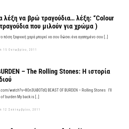
α λέξη να βρώ τραγούδια… λέξη: “Colour
 (τραγούδια που μιλούν για χρώμα )
ο πόση ξαφνική χαρά μπορεί να σου δώσει ένα αγαπημένο σου […]
n 15 Οκτωβρίου, 2011
URDEN – The Rolling Stones: Η ιστορία
διού
e.com/watch?v=8On3UiBOTdQ BEAST OF BURDEN – Rolling Stones I'll
 of burden My back is […]
n 12 Σεπτεμβρίου, 2011