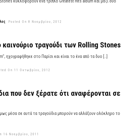
g Stones κυκλοφορούν ένα τριπλό Greatest Hits album και μαζί δύο
λος
Posted On 8 Νοεμβρίου, 2012
 καινούριο τραγούδι των Rolling Stones
", ηχογραφήθηκε στο Παρίσι και είναι το ένα από τα δυο […]
sted On 11 Οκτωβρίου, 2012
δια που δεν ξέρατε ότι αναφέρονται σε
όμως μέσα σε αυτά τα τραγούδια μπορούν να αλλάξουν ολόκληρο το
n 16 Νοεμβρίου, 2011