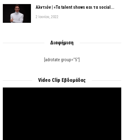
Αλντιόν | «Τα talent shows και τα social...
2 Ιουνίου, 2022
Διαφήμιση
[adrotate group="5"]
Video Clip Εβδομάδας
Πρόγραμμα
Αναπαραγωγής
Βίντεο