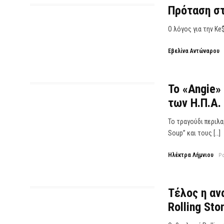
Πρόταση στ
Ο λόγος για την Ke
Εβελίνα Αντώναρου
Το «Angie»
των Η.Π.Α.
Το τραγούδι περιλ
Soup” και τους […]
Ηλέκτρα Λήμνιου
P
Τέλος η αν
Rolling Sto