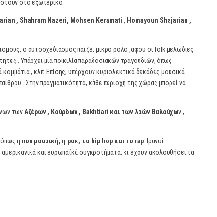
γαστούν στο εξωτερικό.
jarian , Shahram Nazeri, Mohsen Keramati , Homayoun Shajarian ,
τισμούς, ο αυτοσχεδιασμός παίζει μικρό ρόλο ,αφού οι folk μελωδίες
τητες . Υπάρχει μία ποικιλία παραδοσιακών τραγουδιών, όπως
ά κομμάτια , κλπ. Επίσης, υπάρχουν κυριολεκτικά δεκάδες μουσικά
παίθρου . Στην πραγματικότητα, κάθε περιοχή της χώρας μπορεί να
ένων των
Αζέρων , Κούρδων , Bakhtiari και των λαών Βαλούχω
ν ,
, όπως η
ποπ μουσική, η ροκ, το hip hop και το rap
. Ιρανοί
τα αμερικανικά και ευρωπαϊκά συγκροτήματα, κι έχουν ακολουθήσει τα