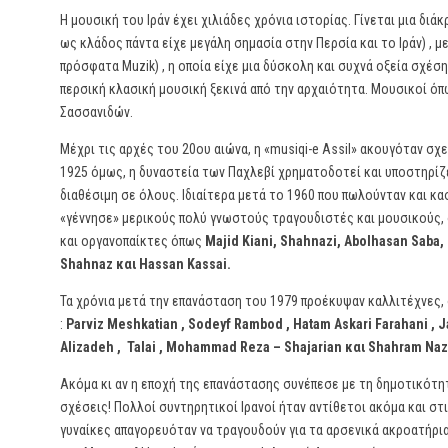
Η μουσική του Ιράν έχει χιλιάδες χρόνια ιστορίας. Γίνεται μια διά
ως κλάδος πάντα είχε μεγάλη σημασία στην Περσία και το Ιράν) , με
πρόσφατα Muzik) , η οποία είχε μια δύσκολη και συχνά οξεία σχέση 
περσική κλασική μουσική ξεκινά από την αρχαιότητα. Μουσικοί όπ
Σασσανιδών.
Μέχρι τις αρχές του 20ου αιώνα, η «musiqi-e Assil» ακουγόταν σχ
1925 όμως, η δυναστεία των Παχλεβί χρηματοδοτεί και υποστηρίζει
διαθέσιμη σε όλους. Ιδιαίτερα μετά το 1960 που πωλούνταν και κα
«γέννησε» μερικούς πολύ γνωστούς τραγουδιστές και μουσικούς, ό
και οργανοπαίκτες όπως
Majid Kiani, Shahnazi, Abolhasan Saba, B
Shahnaz και Ηassan Kassai.
Τα χρόνια μετά την επανάσταση του 1979 προέκυψαν καλλιτέχνες, ο
:
Parviz Meshkatian , Sodeyf Rambod , Hatam Askari Farahani , 
Alizadeh , Talai , Mohammad Reza – Shajarian και Shahram Naze
Ακόμα κι αν η εποχή της επανάστασης συνέπεσε με τη δημοτικότητα
σχέσεις! Πολλοί συντηρητικοί Ιρανοί ήταν αντίθετοι ακόμα και στ
γυναίκες απαγορευόταν να τραγουδούν για τα αρσενικά ακροατήρια