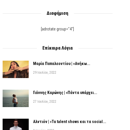
Διαφήμιση
[adrotate group="4"]
Επίκαιρα Λόγια
Μαρία Παπαλεοντίου | «Ανήκω...
29 Ιουλίου, 2022
Γιάννης Καρώνης | «Πάντα υπάρχει...
27 Ιουλίου, 2022
Αλντιόν | «Τα talent shows και τα social...