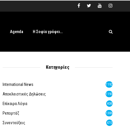
s
Agenda
Η Σοφία γράφει…
Κατηγορίες
International News
1192
Αποκλειστικές Δηλώσεις
1190
Επίκαιρα Λόγια
408
Ρεπορτάζ
1386
Συνεντεύξεις
470