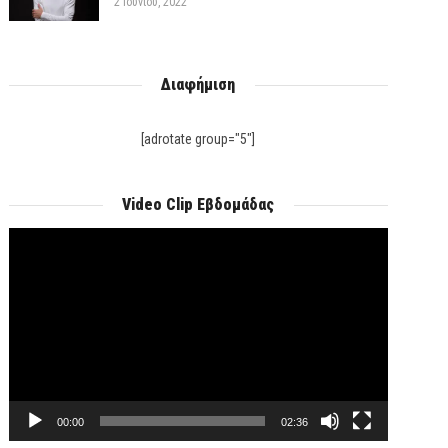
2 Ιουνίου, 2022
Διαφήμιση
[adrotate group="5"]
Video Clip Εβδομάδας
Πρόγραμμα
Αναπαραγωγής
Βίντεο
00:00
02:36