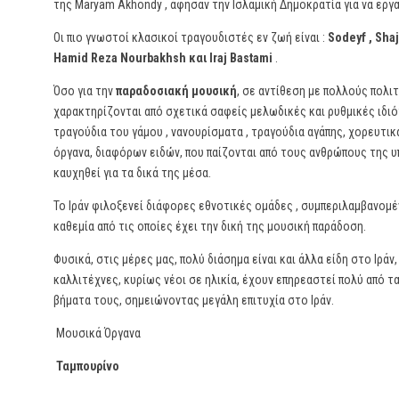
της Maryam Akhondy , άφησαν την Ισλαμική Δημοκρατία για να ερ
Οι πιο γνωστοί κλασικοί τραγουδιστές εν ζωή είναι :
Sodeyf , Sha
Hamid Reza Nourbakhsh και Iraj Bastami
.
Όσο για την
παραδοσιακή μουσική
, σε αντίθεση με πολλούς πολι
χαρακτηρίζονται από σχετικά σαφείς μελωδικές και ρυθμικές ιδιό
τραγούδια του γάμου , νανουρίσματα , τραγούδια αγάπης, χορευτικ
όργανα, διαφόρων ειδών, που παίζονται από τους ανθρώπους της υ
καυχηθεί για τα δικά της μέσα.
Το Ιράν φιλοξενεί διάφορες εθνοτικές ομάδες , συμπεριλαμβανομ
καθεμία από τις οποίες έχει την δική της μουσική παράδοση.
Φυσικά, στις μέρες μας, πολύ διάσημα είναι και άλλα είδη στο Ιράν
καλλιτέχνες, κυρίως νέοι σε ηλικία, έχουν επηρεαστεί πολύ από 
βήματα τους, σημειώνοντας μεγάλη επιτυχία στο Ιράν.
Μουσικά Όργανα
Ταμπουρίνο