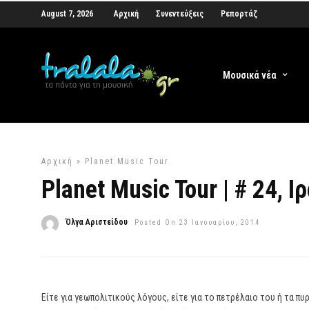
August 7, 2026
Αρχική
Συνεντεύξεις
Ρεπορτάζ
Μουσικά νέα
Αρχική
»
Planet Music Tour
Planet Music Tour | # 24, Ιρ
Όλγα Αριστείδου
Posted On 23 Ιανουαρίου, 2014
Είτε για γεωπολιτικούς λόγους, είτε για το πετρέλαιο του ή τα πυρ