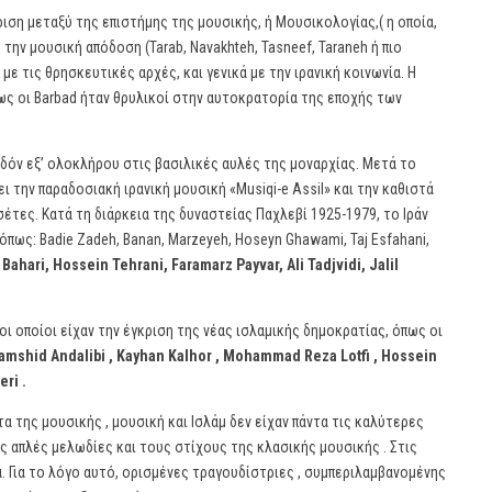
κριση μεταξύ της επιστήμης της μουσικής, ή Μουσικολογίας,( η οποία,
 την μουσική απόδοση (Tarab, Navakhteh, Tasneef, Taraneh ή πιο
με τις θρησκευτικές αρχές, και γενικά με την ιρανική κοινωνία. Η
ως οι Barbad ήταν θρυλικοί στην αυτοκρατορία της εποχής των
εδόν εξ’ ολοκλήρου στις βασιλικές αυλές της μοναρχίας. Μετά το
 την παραδοσιακή ιρανική μουσική «Musiqi-e Assil» και την καθιστά
σέτες. Κατά τη διάρκεια της δυναστείας Παχλεβί 1925-1979, το Ιράν
πως: Badie Zadeh, Banan, Marzeyeh, Hoseyn Ghawami, Taj Esfahani,
ahari, Hossein Tehrani, Faramarz Payvar, Ali Tadjvidi, Jalil
ι οποίοι είχαν την έγκριση της νέας ισλαμικής δημοκρατίας, όπως οι
Jamshid Andalibi , Kayhan Kalhor , Mohammad Reza Lotfi , Hossein
ri .
 της μουσικής , μουσική και Ισλάμ δεν είχαν πάντα τις καλύτερες
ις απλές μελωδίες και τους στίχους της κλασικής μουσικής . Στις
. Για το λόγο αυτό, ορισμένες τραγουδίστριες , συμπεριλαμβανομένης