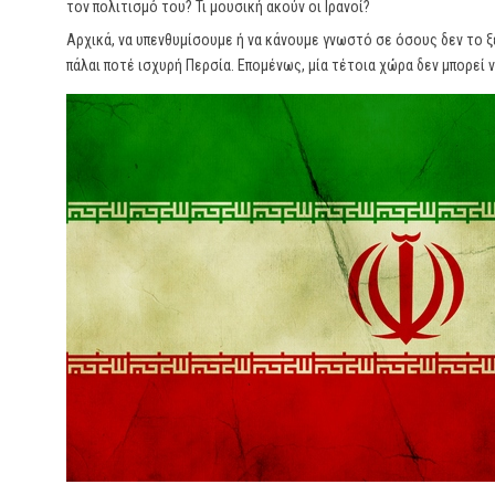
τον πολιτισμό του? Τι μουσική ακούν οι Ιρανοί?
Αρχικά, να υπενθυμίσουμε ή να κάνουμε γνωστό σε όσους δεν το ξέ
πάλαι ποτέ ισχυρή Περσία. Επομένως, μία τέτοια χώρα δεν μπορεί ν