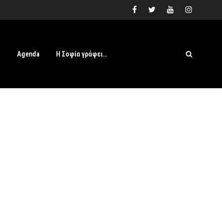
s
Agenda
Η Σοφία γράφει…