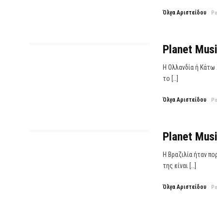
Όλγα Αριστείδου
P
Planet Musi
Η Ολλανδία ή Κάτω 
το […]
Όλγα Αριστείδου
P
Planet Musi
Η Βραζιλία ήταν πο
της είναι […]
Όλγα Αριστείδου
P