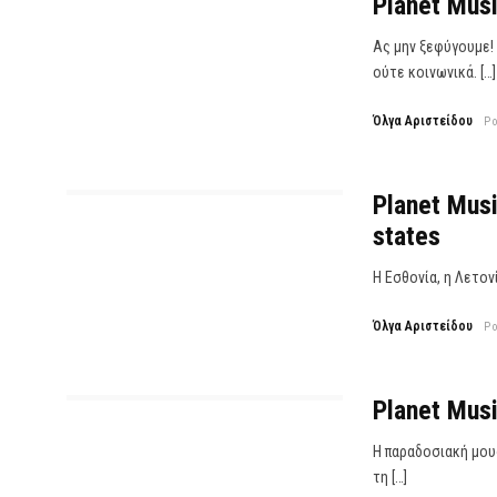
Planet Musi
Ας μην ξεφύγουμε! 
ούτε κοινωνικά. […]
Όλγα Αριστείδου
P
Planet Musi
states
Η Εσθονία, η Λετον
Όλγα Αριστείδου
P
Planet Musi
Η παραδοσιακή μουσ
τη […]