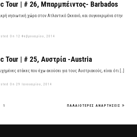
ic Tour | # 26, Μπαρμπέιντος- Barbados
μικρή νησιωτική χώρα στον Ατλαντικό Ωκεανό, και συγκεκριμένα στην
osted On 12 Φεβρουαρίου, 2014
c Tour | # 25, Αυστρία -Austria
τυχημένες ατάκες που έχω ακούσει για τους Αυστριακούς, είναι ότι […]
osted On 29 Ιανουαρίου, 2014
1
ΠΑΛΑΙΌΤΕΡΕΣ ΑΝΑΡΤΉΣΕΙΣ