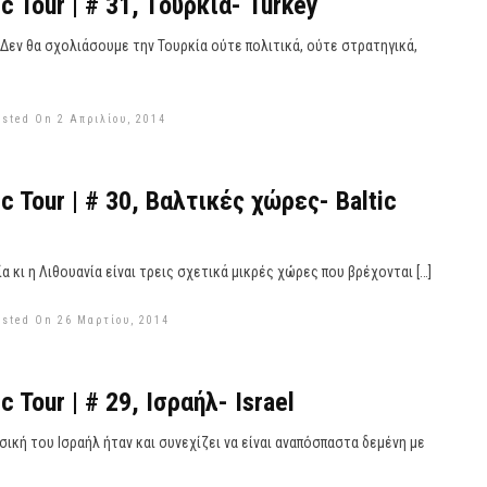
c Tour | # 31, Tουρκία- Turkey
Δεν θα σχολιάσουμε την Τουρκία ούτε πολιτικά, ούτε στρατηγικά,
osted On 2 Απριλίου, 2014
c Tour | # 30, Βαλτικές χώρες- Baltic
ία κι η Λιθουανία είναι τρεις σχετικά μικρές χώρες που βρέχονται […]
osted On 26 Μαρτίου, 2014
c Tour | # 29, Ισραήλ- Israel
ική του Ισραήλ ήταν και συνεχίζει να είναι αναπόσπαστα δεμένη με