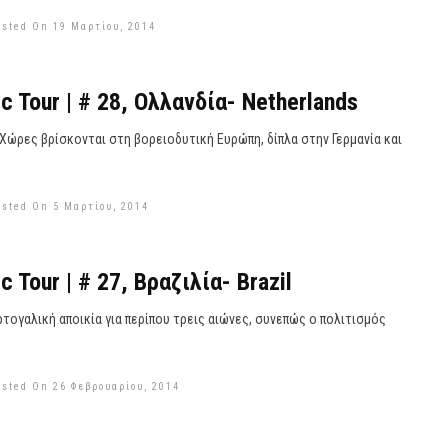
osted On 19 Μαρτίου, 2014
c Tour | # 28, Ολλανδία- Netherlands
Χώρες βρίσκονται στη βορειοδυτική Ευρώπη, δίπλα στην Γερμανία και
osted On 5 Μαρτίου, 2014
c Tour | # 27, Βραζιλία- Brazil
ρτογαλική αποικία για περίπου τρεις αιώνες, συνεπώς ο πολιτισμός
osted On 26 Φεβρουαρίου, 2014