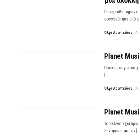
μία ολόκλη
Όπως κάθε σημαντι
συνοδεύτηκε από π
Όλγα Αριστείδου
P
Planet Musi
Πρόκειται για μια 
[…]
Όλγα Αριστείδου
P
Planet Musi
Το Βέλγιο έχει πρ
Συνορεύει με την […