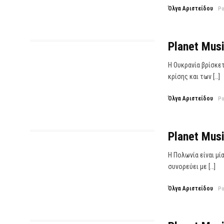
Όλγα Αριστείδου
P
Planet Musi
Η Ουκρανία βρίσκε
κρίσης και των […]
Όλγα Αριστείδου
P
Planet Musi
Η Πολωνία είναι μί
συνορεύει με […]
Όλγα Αριστείδου
P