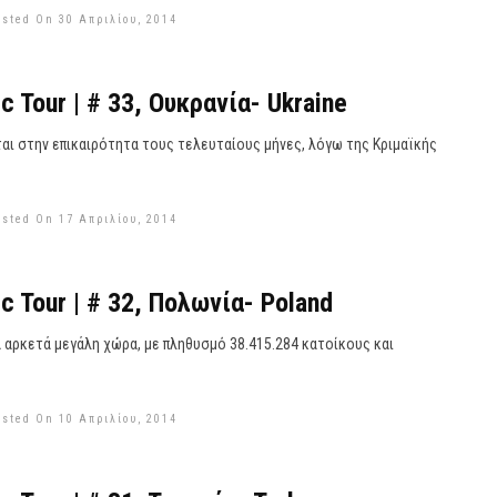
osted On 30 Απριλίου, 2014
c Tour | # 33, Ουκρανία- Ukraine
ται στην επικαιρότητα τους τελευταίους μήνες, λόγω της Κριμαϊκής
osted On 17 Απριλίου, 2014
c Tour | # 32, Πολωνία- Poland
α αρκετά μεγάλη χώρα, με πληθυσμό 38.415.284 κατοίκους και
osted On 10 Απριλίου, 2014