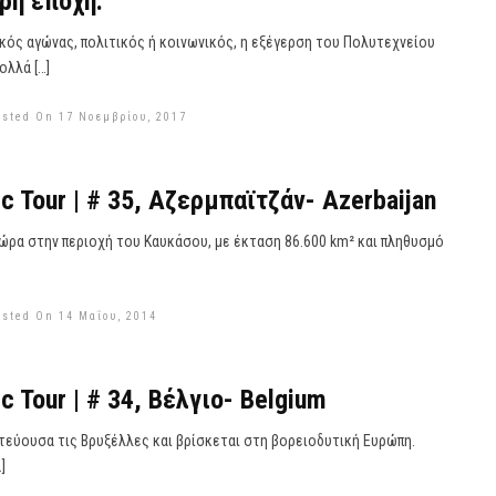
ρη εποχή.
κός αγώνας, πολιτικός ή κοινωνικός, η εξέγερση του Πολυτεχνείου
ολλά […]
osted On 17 Νοεμβρίου, 2017
c Tour | # 35, Αζερμπαϊτζάν- Azerbaijan
χώρα στην περιοχή του Καυκάσου, με έκταση 86.600 km² και πληθυσμό
osted On 14 Μαΐου, 2014
c Tour | # 34, Βέλγιο- Belgium
ωτεύουσα τις Βρυξέλλες και βρίσκεται στη βορειοδυτική Ευρώπη.
]