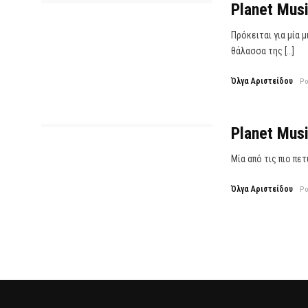
Planet Mus
Πρόκειται για μία 
θάλασσα της […]
Όλγα Αριστείδου
P
Planet Musi
Μία από τις πιο πε
Όλγα Αριστείδου
P