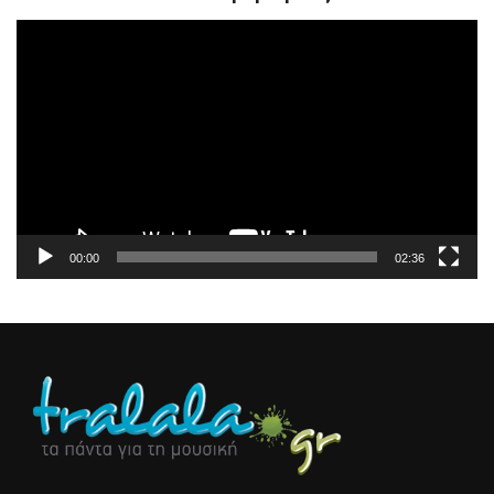
Πρόγραμμα
Αναπαραγωγής
Βίντεο
00:00
02:36