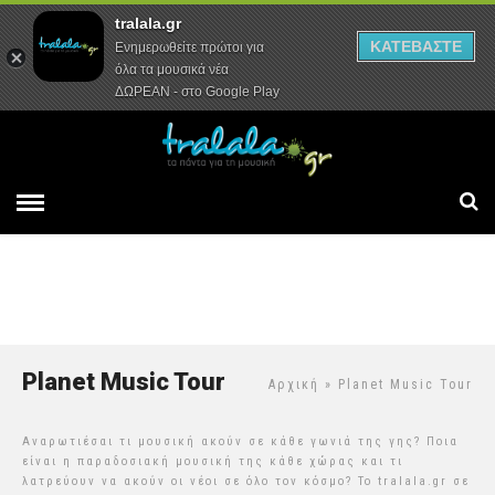
tralala.gr
Αρχική
Συνεντεύξεις
Ρεπορτάζ
ΚΑΤΕΒΑΣΤΕ
Ενημερωθείτε πρώτοι για
όλα τα μουσικά νέα
ΔΩΡΕΑΝ - στο Google Play
Planet Music Tour
Αρχική
» Planet Music Tour
Αναρωτιέσαι τι μουσική ακούν σε κάθε γωνιά της γης? Ποια
είναι η παραδοσιακή μουσική της κάθε χώρας και τι
λατρεύουν να ακούν οι νέοι σε όλο τον κόσμο? Το tralala.gr σε