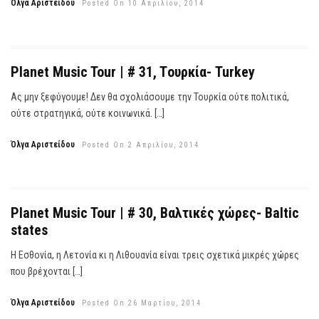
Όλγα Αριστείδου
Posted On 10 Απριλίου, 2014
Planet Music Tour | # 31, Tουρκία- Turkey
Ας μην ξεφύγουμε! Δεν θα σχολιάσουμε την Τουρκία ούτε πολιτικά,
ούτε στρατηγικά, ούτε κοινωνικά. […]
Όλγα Αριστείδου
Posted On 2 Απριλίου, 2014
Planet Music Tour | # 30, Βαλτικές χώρες- Baltic
states
Η Εσθονία, η Λετονία κι η Λιθουανία είναι τρεις σχετικά μικρές χώρες
που βρέχονται […]
Όλγα Αριστείδου
Posted On 26 Μαρτίου, 2014