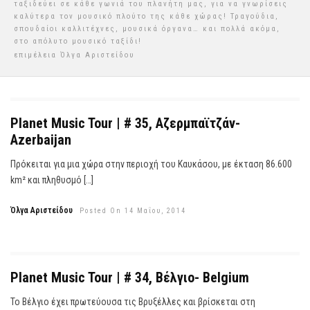
ταξιδεύει σε κάθε γωνιά του πλανήτη μας, για να γνωρίσεις
καλύτερα τον μουσικό πλούτο της κάθε χώρας! Τραγούδια,
σπουδαίοι καλλιτέχνες, μουσικά όργανα… και πολλά ακόμα,
στο απόλυτο μουσικό ταξίδι!
επιμέλεια Όλγα Αριστείδου
Planet Music Tour | # 35, Αζερμπαϊτζάν-
Azerbaijan
Πρόκειται για μια χώρα στην περιοχή του Καυκάσου, με έκταση 86.600
km² και πληθυσμό […]
Όλγα Αριστείδου
Posted On 14 Μαΐου, 2014
Planet Music Tour | # 34, Βέλγιο- Belgium
Το Βέλγιο έχει πρωτεύουσα τις Βρυξέλλες και βρίσκεται στη