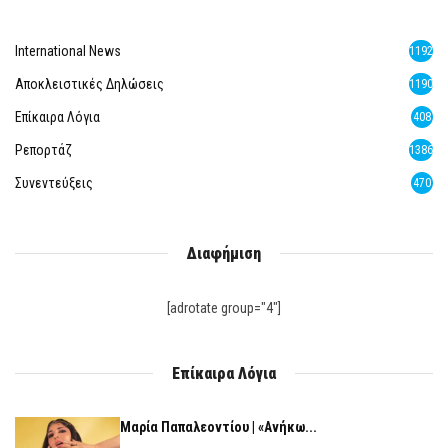
International News
1192
Αποκλειστικές Δηλώσεις
1190
Επίκαιρα Λόγια
408
Ρεπορτάζ
1386
Συνεντεύξεις
470
Διαφήμιση
[adrotate group="4"]
Επίκαιρα Λόγια
Μαρία Παπαλεοντίου | «Ανήκω...