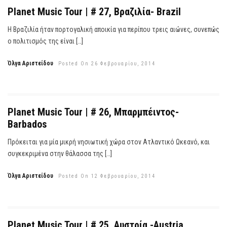
Planet Music Tour | # 27, Βραζιλία- Brazil
Η Βραζιλία ήταν πορτογαλική αποικία για περίπου τρεις αιώνες, συνεπώς
ο πολιτισμός της είναι […]
Όλγα Αριστείδου
Posted On 26 Φεβρουαρίου, 2014
Planet Music Tour | # 26, Μπαρμπέιντος-
Barbados
Πρόκειται για μία μικρή νησιωτική χώρα στον Ατλαντικό Ωκεανό, και
συγκεκριμένα στην θάλασσα της […]
Όλγα Αριστείδου
Posted On 12 Φεβρουαρίου, 2014
Planet Music Tour | # 25, Αυστρία -Austria