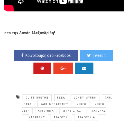
απο την Δανάη Αλεξανδρίδη!
Κοινοποίηση στο Facebook
Tweet It
CLIFF BURTON
FLEA
JOHNY MYUNG
PAUL
GRAY
PAUL MCCARTNEY
VIDEO
VIDEO
CLIP
ΑΦΙΈΡΩΜΑ
ΜΠΑΣΊΣΤΑΣ
ΠΛΆΤΩΝΑΣ
ΚΑΠΡΊΔΗΣ
ΤΡΑΓΟΎΔΙ
ΤΡΑΓΟΎΔΙΑ