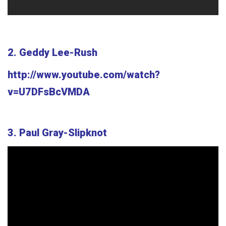
2. Geddy Lee-Rush
http://www.youtube.com/watch?
v=U7DFsBcVMDA
3. Paul Gray-Slipknot