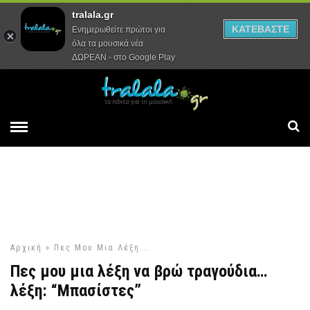
tralala.gr
Αρχική
Συνεντεύξεις
Ρεπορτάζ
ΚΑΤΕΒΑΣΤΕ
Ενημερωθείτε πρώτοι για
όλα τα μουσικά νέα
ΔΩΡΕΑΝ - στο Google Play
Αρχική
»
Πες Μου Μια Λέξη...
Πες μου μια λέξη να βρώ τραγούδια…
λέξη: “Μπασίστες”