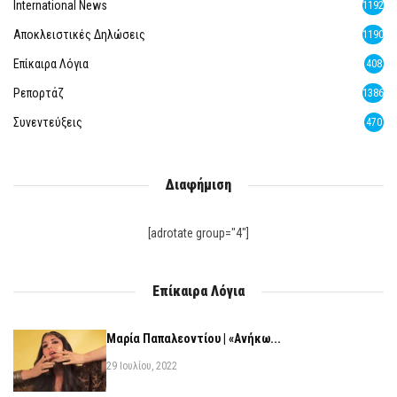
International News
1192
Αποκλειστικές Δηλώσεις
1190
Επίκαιρα Λόγια
408
Ρεπορτάζ
1386
Συνεντεύξεις
470
Διαφήμιση
[adrotate group="4"]
Επίκαιρα Λόγια
Μαρία Παπαλεοντίου | «Ανήκω...
29 Ιουλίου, 2022