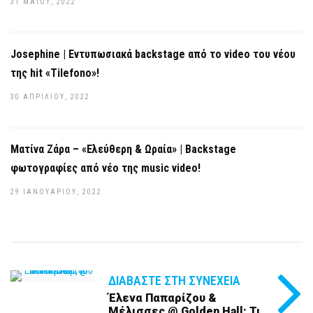
31 ΜΑΪ́ΟΥ, 2022
Josephine | Εντυπωσιακά backstage από το video του νέου
της hit «Tilefono»!
30 ΑΠΡΙΛΊΟΥ, 2022
Ματίνα Ζάρα – «Ελεύθερη & Ωραία» | Backstage
φωτογραφίες από νέο της music video!
29 ΙΑΝΟΥΑΡΊΟΥ, 2022
ΔΙΑΒΆΣΤΕ ΣΤΗ ΣΥΝΈΧΕΙΑ
Έλενα Παπαρίζου &
Μέλισσες @ Golden Hall: Τι