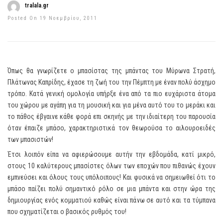
tralala.gr
Posted On 19 Νοεμβρίου, 2011
Όπως θα γνωρίζετε ο μπασίστας της μπάντας του Μύρωνα Στρατή,
Πλάτωνας Καπρίδης, έχασε τη ζωή του την Πέμπτη με έναν πολύ άσχημο
τρόπο. Κατά γενική ομολογία υπήρξε ένα από τα πιο ευχάριστα άτομα
του χώρου με αγάπη για τη μουσική και για μένα αυτό του το μεράκι και
το πάθος έβγαινε κάθε φορά επι σκηνής με την ιδιαίτερη του παρουσία
όταν έπαιζε μπάσο, χαρακτηριστικά τον θεωρούσα το αιλουροειδές
των μπασιστών!
Έτσι λοιπόν είπα να αφιερώσουμε αυτήν την εβδομάδα, κατί μικρό,
στους 10 καλύτερους μπασίστες όλων των εποχών που πιθανώς έχουν
εμπνεύσει και όλους τους υπόλοιπους! Και φυσικά να σημειωθεί ότι το
μπάσο παίζει πολύ σημαντικό ρόλο σε μια μπάντα και στην ώρα της
δημιουργίας ενός κομματιού καθώς είναι πάνω σε αυτό και τα τύμπανα
που σχηματίζεται ο βασικός ρυθμός του!