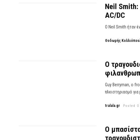
Neil Smith
AC/DC
Ο Neil Smith ήταν 
Θοδωρής Κολλιόπου
Ο τραγουδι
φιλανθρωπ
Guy Berryman, ο fr
πλειστηριασμό για μ
tralala.gr
Posted O
Ο μπασίστ
τραγουδισ