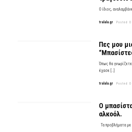
Ο ίδιος, αναλαμβάνε
tralala.gr
Posted O
Πες μου μι
“Μπασίστε
Όπως θα γνωρίζετε
έχασε […]
tralala.gr
Posted O
Ο μπασίστα
αλκοόλ.
Τα προβλήματα με τ