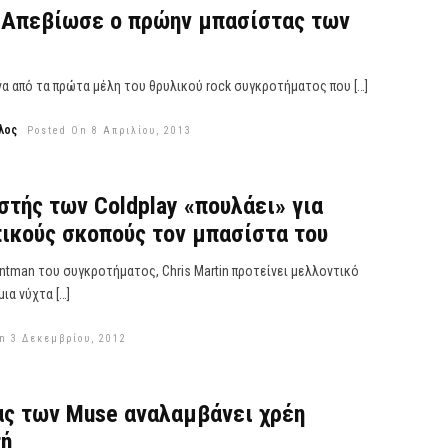
: Απεβίωσε ο πρώην μπασίστας των
ένα από τα πρώτα μέλη του θρυλικού rock συγκροτήματος που […]
λος
Posted On 8 Απριλίου, 2013
στής των Coldplay «πουλάει» για
ικούς σκοπούς τον μπασίστα του
ontman του συγκροτήματος, Chris Martin προτείνει μελλοντικό
ια νύχτα […]
n 3 Δεκεμβρίου, 2012
ας των Muse αναλαμβάνει χρέη
τή