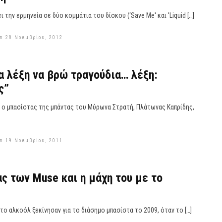
ι την ερμηνεία σε δύο κομμάτια του δίσκου (‘Save Me' και 'Liquid […]
n 28 Νοεμβρίου, 2012
α λέξη να βρώ τραγούδια… λέξη:
ς”
 ο μπασίστας της μπάντας του Μύρωνα Στρατή, Πλάτωνας Καπρίδης,
n 19 Νοεμβρίου, 2011
ς των Muse και η μάχη του με το
ο αλκοόλ ξεκίνησαν για το διάσημο μπασίστα το 2009, όταν το […]