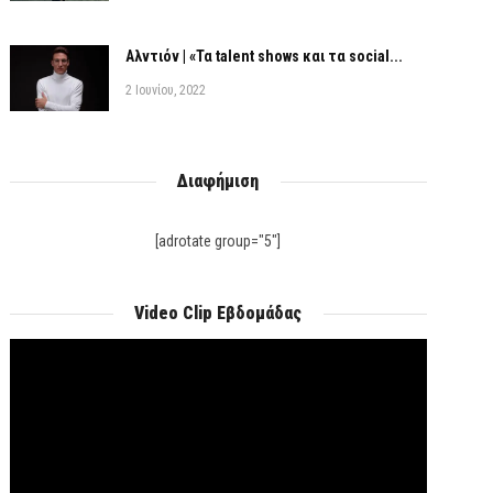
Αλντιόν | «Τα talent shows και τα social...
2 Ιουνίου, 2022
Διαφήμιση
[adrotate group="5"]
Video Clip Εβδομάδας
Πρόγραμμα
Αναπαραγωγής
Βίντεο