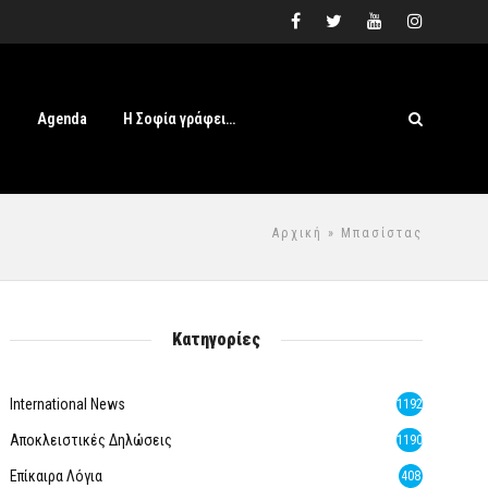
s
Agenda
Η Σοφία γράφει…
Αρχική
» Μπασίστας
Κατηγορίες
International News
1192
Αποκλειστικές Δηλώσεις
1190
Επίκαιρα Λόγια
408