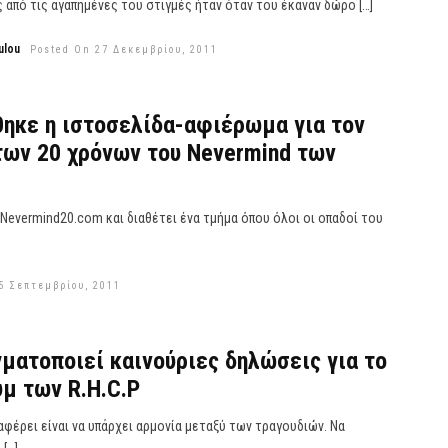
από τις αγαπημένες του στιγμές ήταν όταν του έκαναν δώρο […]
ulou
Posted On 27 Δεκεμβρίου, 2011
ηκε η ιστοσελίδα-αφιέρωμα για τον
ων 20 χρόνων του Nevermind των
 Nevermind20.com και διαθέτει ένα τμήμα όπου όλοι οι οπαδοί του
5 Σεπτεμβρίου, 2011
γματοποιεί καινούριες δηλώσεις για το
μ των R.H.C.P
αφέρει είναι να υπάρχει αρμονία μεταξύ των τραγουδιών. Να