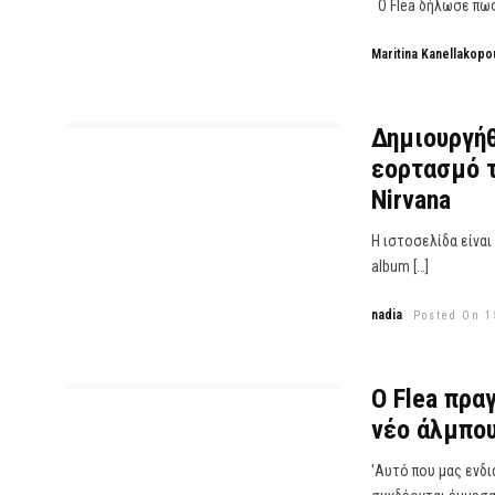
Ο Flea δήλωσε πως 
Maritina Kanellakopo
Δημιουργήθ
εορτασμό τ
Nirvana
Η ιστοσελίδα είναι
album […]
nadia
Posted On 1
O Flea πρα
νέο άλμπου
'Αυτό που μας ενδι