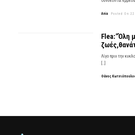
συνδέονται έμμεσα 
Ania
Posted On 22
Flea:”Όλη 
ζωές,θανάτ
Λίγο πριν την κυκλ
[…]
Θάνος Κωτσιόπουλο