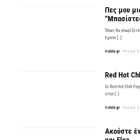
Πες μου μι
“Μπασίστε
Όπως θα γνωρίζετε
έχασε […]
tralala.gr
Posted O
Red Hot Chi
Οι Red Hot Chili P
στην […]
tralala.gr
Posted O
Ακούστε έν