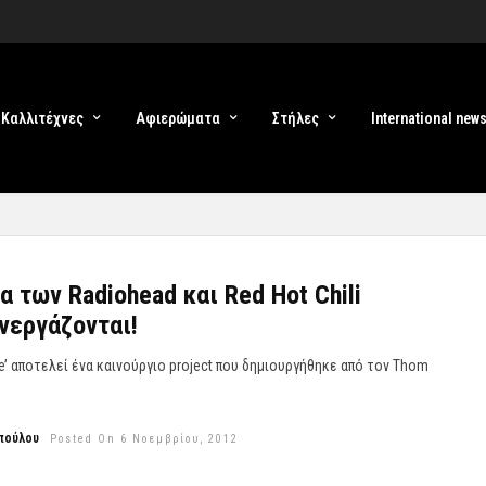
Καλλιτέχνες
Αφιερώματα
Στήλες
International new
α των Radiohead και Red Hot Chili
νεργάζονται!
e’ αποτελεί ένα καινούργιο project που δημιουργήθηκε από τον Thom
πούλου
Posted On 6 Νοεμβρίου, 2012