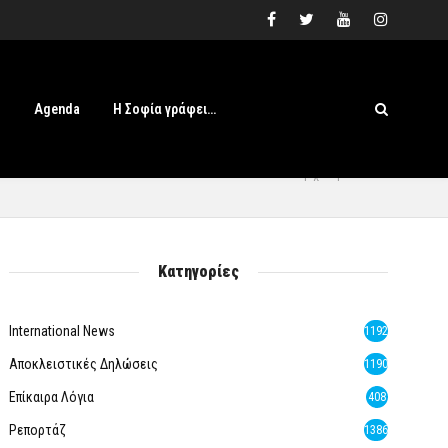
s
Agenda
Η Σοφία γράφει…
Αρχική
» Flea
Κατηγορίες
International News
1192
Αποκλειστικές Δηλώσεις
1190
Επίκαιρα Λόγια
408
Ρεπορτάζ
1386