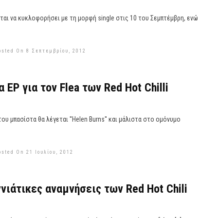
ται να κυκλοφορήσει με τη μορφή single στις 10 του Σεμπτέμβρη, ενώ
osted On 8 Σεπτεμβρίου, 2012
EP για τον Flea των Red Hot Chilli
ου μπασίστα θα λέγεται ''Helen Burns'' και μάλιστα στο ομόνυμο
osted On 21 Ιουλίου, 2012
νιάτικες αναμνήσεις των Red Hot Chili