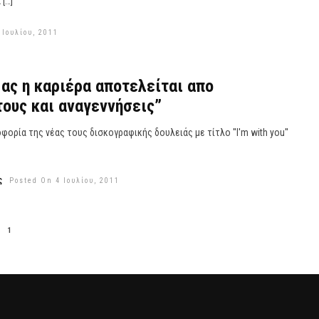
[…]
 Ιουλίου, 2011
μας η καριέρα αποτελείται απο
ους και αναγεννήσεις”
οφορία της νέας τους δισκογραφικής δουλειάς με τίτλο ''I'm with you''
ς
Posted On 4 Ιουλίου, 2011
1