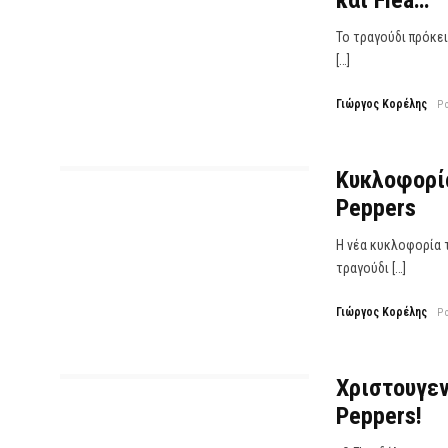
και Flea…
To τραγούδι πρόκει
[…]
Γιώργος Κορέλης
P
Κυκλοφορία 
Peppers
Η νέα κυκλοφορία τ
τραγούδι […]
Γιώργος Κορέλης
P
Χριστουγεν
Peppers!