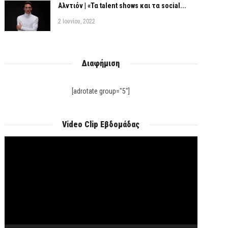
Αλντιόν | «Τα talent shows και τα social...
2 Ιουνίου, 2022
Διαφήμιση
[adrotate group="5"]
Video Clip Εβδομάδας
Πρόγραμμα
Αναπαραγωγής
Βίντεο