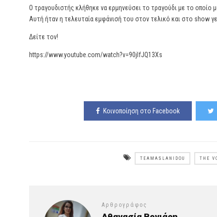
Ο τραγουδιστής κλήθηκε να ερμηνεύσει το τραγούδι με το οποίο μ
Αυτή ήταν η τελευταία εμφάνισή του στον τελικό και στο show γ
Δείτε τον!
https://www.youtube.com/watch?v=90jIfJQ13Xs
Κοινοποίηση στο Facebook
TEAMASLANIDOU
THE V
Αρθρογράφος
Αθανασία Βογιάρη