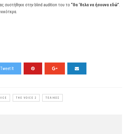
ας συστήθηκε στην blind audition του το
“Θα ‘θελα να ήσουνα εδώ”
.
ενικότερα.
Tweet It
OICE
THE VOICE 2
ΤΕΛΙΚΌΣ