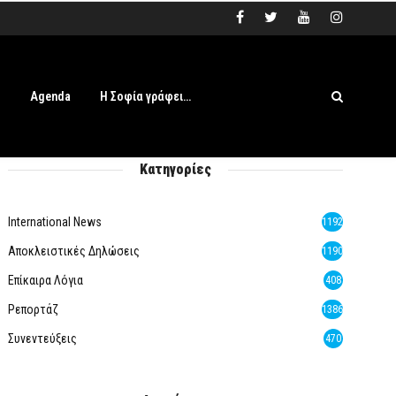
s
Agenda
Η Σοφία γράφει…
Κατηγορίες
International News
1192
Αποκλειστικές Δηλώσεις
1190
Επίκαιρα Λόγια
408
Ρεπορτάζ
1386
Συνεντεύξεις
470