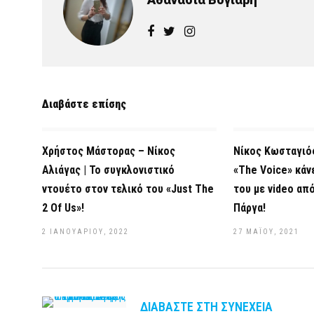
Διαβάστε επίσης
Χρήστος Μάστορας – Νίκος
Νίκος Κωσταγιός
Αλιάγας | Το συγκλονιστικό
«The Voice» κάν
ντουέτο στον τελικό του «Just The
του με video απ
2 Of Us»!
Πάργα!
2 ΙΑΝΟΥΑΡΊΟΥ, 2022
27 ΜΑΪ́ΟΥ, 2021
ΔΙΑΒΆΣΤΕ ΣΤΗ ΣΥΝΈΧΕΙΑ