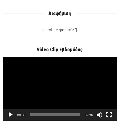
Διαφήμιση
[adrotate group="5"]
Video Clip Εβδομάδας
Πρόγραμμα
Αναπαραγωγής
Βίντεο
00:00
02:36