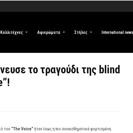
Καλλιτέχνες
Αφιερώματα
Στήλες
International new
ευσε το τραγούδι της blind
e”!
κό του
“The Voice”
ήταν ίσως η πιο συναισθηματικά φορτισμένη.