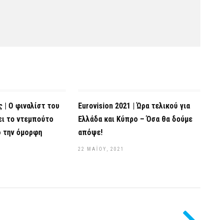
 | Ο φιναλίστ του
Eurovision 2021 | Ώρα τελικού για
ει το ντεμπούτο
Ελλάδα και Κύπρο – Όσα θα δούμε
ό την όμορφη
απόψε!
22 ΜΑΪ́ΟΥ, 2021