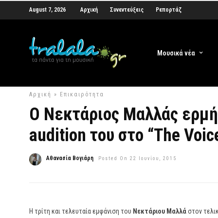
August 7, 2026
Αρχική
Συνεντεύξεις
Ρεπορτάζ
Μουσικά νέα
Αρχική
»
Επικαιρότητα
Ο Νεκτάριος Μαλλάς ερμήν
audition του στο “The Voic
Αθανασία Βογιάρη
Posted On 22 Ιουνίου, 2015
Η τρίτη και τελευταία εμφάνιση του
Νεκτάριου Μαλλά
στον τελι