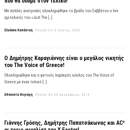
που θα δούμε στον τελικό!
Με πολλές ανατροπές ολοκληρώθηκε το βράδυ του Σαββάτου ο live
ημιτελικός του «Just The […]
Ελεάννα Καπάνταη
Posted On 6 Ιουλίου, 2020
Ο Δημήτρης Καραγιάννης είναι ο μεγάλος νικητής
του The Voice of Greece!
Ολοκληρώθηκε και ο φετινός λαμπερός κύκλος του The Voice of
Greece με έναν τελικό […]
Αθανασία Βογιάρη
Posted On 23 Δεκεμβρίου, 2019
Γιάννης Γρόσης, Δημήτρης Παπατσάκωνας και AC²
οι τρεις φιναλίστ του X Factor!