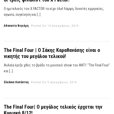
Ο ημιτελικός του X FACTOR τα είχε όλα! Λάμψη, δυνατές ερμηνείες,
αγωνία, συγκίνηση και […]
Αθανασία Βογιάρη
Posted On 14 Δεκεμβρίου, 2019
The Final Four | Ο Σάκης Καραθανάσης είναι ο
νικητής του μεγάλου τελικού!
Αυλαία έριξε χθες το βράδυ το μουσικό show του ΑNT1 "The Final Four"
και […]
Ελεάννα Καπάνταη
Posted On 9 Δεκεμβρίου, 2019
The Final Four| Ο μεγάλος τελικός έρχεται την
Κυριακή 8/12!