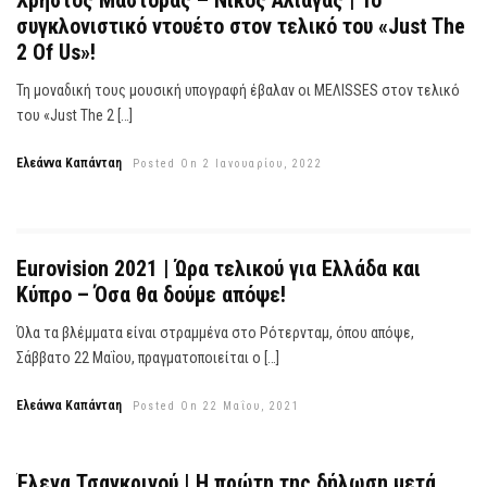
Χρήστος Μάστορας – Νίκος Αλιάγας | Το
συγκλονιστικό ντουέτο στον τελικό του «Just The
2 Of Us»!
Τη μοναδική τους μουσική υπογραφή έβαλαν οι MEΛISSES στον τελικό
του «Just The 2 […]
Ελεάννα Καπάνταη
Posted On 2 Ιανουαρίου, 2022
Eurovision 2021 | Ώρα τελικού για Ελλάδα και
Κύπρο – Όσα θα δούμε απόψε!
Όλα τα βλέμματα είναι στραμμένα στο Ρότερνταμ, όπου απόψε,
Σάββατο 22 Μαΐου, πραγματοποιείται ο […]
Ελεάννα Καπάνταη
Posted On 22 Μαΐου, 2021
Έλενα Τσαγκρινού | Η πρώτη της δήλωση μετά