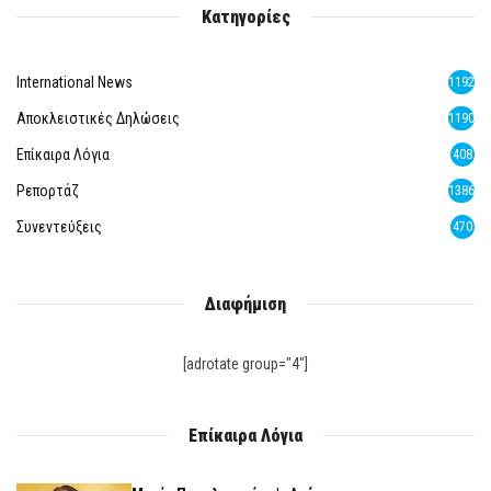
Κατηγορίες
International News
1192
Αποκλειστικές Δηλώσεις
1190
Επίκαιρα Λόγια
408
Ρεπορτάζ
1386
Συνεντεύξεις
470
Διαφήμιση
[adrotate group="4"]
Επίκαιρα Λόγια