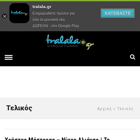
tralala.gr
Αρχική
Συνεντεύξεις
Ρεπορτάζ
ΚΑΤΕΒΑΣΤΕ
Ενημερωθείτε πρώτοι για
όλα τα μουσικά νέα
ΔΩΡΕΑΝ - στο Google Play
Τελικός
Αρχική
» Τελικός