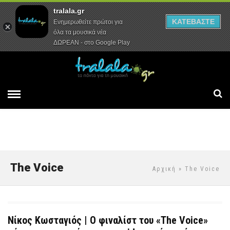
tralala.gr
Αρχική
Συνεντεύξεις
Ρεπορτάζ
ΚΑΤΕΒΑΣΤΕ
Ενημερωθείτε πρώτοι για
όλα τα μουσικά νέα
ΔΩΡΕΑΝ - στο Google Play
The Voice
Αρχική
» The Voice
Νίκος Κωσταγιός | Ο φιναλίστ του «The Voice»