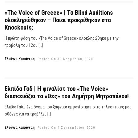
«The Voice of Greece» | Τα Blind Auditions
ολοκληρώθηκαν – Ποιοι προκρίθηκαν στα
Knockouts;
Η πρώτη φάση του «The Voice of Greece» ολοκληρώθηκε με την
προβολή του 12ου […]
Ελεάννα Καπάνταη
Posted On 30 Νοεμβρίου, 2020
Ελπίδα Γαδ | Η φιναλίστ του «The Voice»
διασκευάζει το «Θες» του Δημήτρη Μητροπάνου!
Ελπίδα Γαδ… ένα όνομα που ξαφνικά εμφανίστηκε στις τηλεοπτικές μας
οθόνες για να τραβήξει […]
Ελεάννα Καπάνταη
Posted On 4 Σεπτεμβρίου, 2020