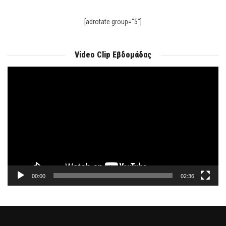
[adrotate group="5"]
Video Clip Εβδομάδας
Πρόγραμμα
Αναπαραγωγής
Βίντεο
00:00
02:36