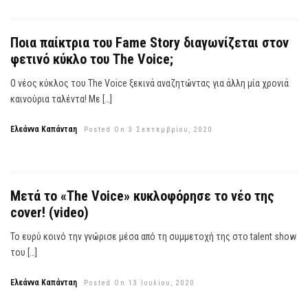
Ποια παίκτρια του Fame Story διαγωνίζεται στον
φετινό κύκλο του The Voice;
Ο νέος κύκλος του The Voice ξεκινά αναζητώντας για άλλη μία χρονιά
καινούρια ταλέντα! Με […]
Ελεάννα Καπάνταη
Posted On 3 Σεπτεμβρίου, 2020
Μετά το «The Voice» κυκλοφόρησε το νέο της
cover! (video)
Το ευρύ κοινό την γνώρισε μέσα από τη συμμετοχή της στο talent show
του […]
Ελεάννα Καπάνταη
Posted On 13 Ιουλίου, 2020