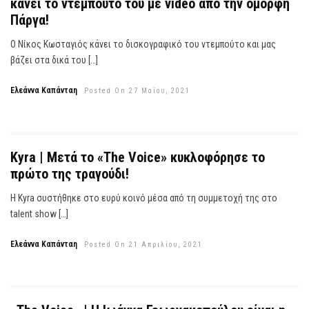
κάνει το ντεμπούτο του με video από την όμορφη
Πάργα!
Ο Νίκος Κωσταγιός κάνει το δισκογραφικό του ντεμπούτο και μας
βάζει στα δικά του […]
Ελεάννα Καπάνταη
Posted On 27 Μαΐου, 2021
Kyra | Μετά το «The Voice» κυκλοφόρησε το
πρώτο της τραγούδι!
Η Κyra συστήθηκε στο ευρύ κοινό μέσα από τη συμμετοχή της στο
talent show […]
Ελεάννα Καπάνταη
Posted On 21 Απριλίου, 2021