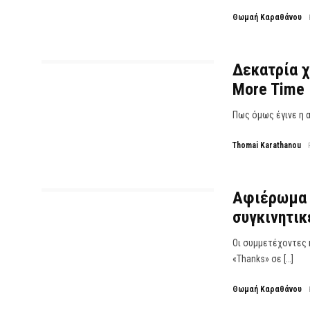
Θωμαή Καραθάνου
Δεκατρία χ
More Time
Πως όμως έγινε η α
Thomai Karathanou
Αφιέρωμα X
συγκινητικ
Οι συμμετέχοντες 
«Thanks» σε […]
Θωμαή Καραθάνου