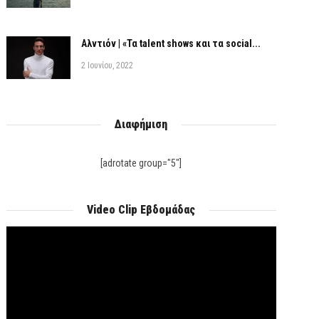
Αλντιόν | «Τα talent shows και τα social...
2 Ιουνίου, 2022
Διαφήμιση
[adrotate group="5"]
Video Clip Εβδομάδας
Πρόγραμμα
Αναπαραγωγής
Βίντεο