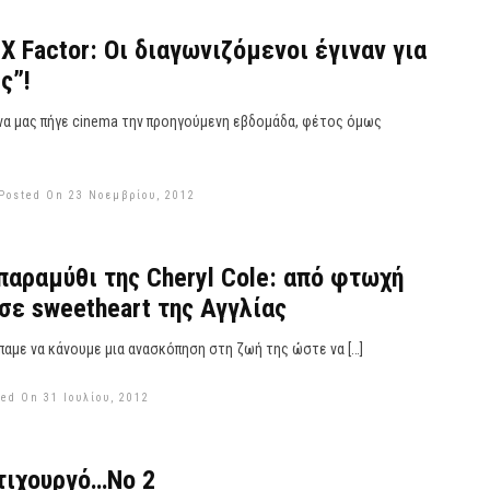
 Factor: Οι διαγωνιζόμενοι έγιναν για
ς”!
 να μας πήγε cinema την προηγούμενη εβδομάδα, φέτος όμως
Posted On 23 Νοεμβρίου, 2012
παραμύθι της Cheryl Cole: από φτωχή
σε sweetheart της Αγγλίας
είπαμε να κάνουμε μια ανασκόπηση στη ζωή της ώστε να […]
ed On 31 Ιουλίου, 2012
τιχουργό…Νο 2