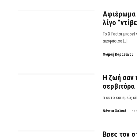
Αφιέρωμα X
λίγο “ντίβε
Το X Factor μπορεί
αποφάσισε […]
Θωμαή Καραθάνου
Η ζωή σαν 
σερβιτόρα 
Γι αυτό και εμείς 
Νάντια Χαλκιά
Post
Βρες τον σ