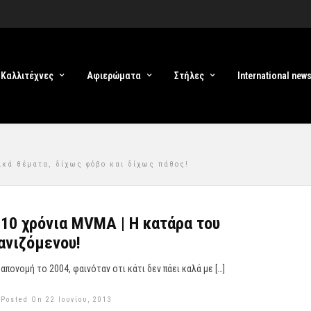
Καλλιτέχνες
Αφιερώματα
Στήλες
International new
σικά θέματα, δίχως φόβο και δίχως πάθος!
10 χρόνια MVMA | Η κατάρα του
νιζόμενου!
απονομή το 2004, φαινόταν οτι κάτι δεν πάει καλά με […]
Posted On 22 Ιουνίου, 2013