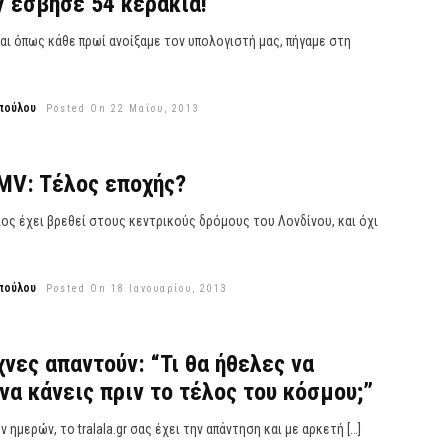
y έσβησε 54 κεράκια!
αι όπως κάθε πρωί ανοίξαμε τον υπολογιστή μας, πήγαμε στη
πούλου
Posted On 22 Μαΐου, 2013
MV: Tέλος εποχής?
ος έχει βρεθεί στους κεντρικούς δρόμους του Λονδίνου, και όχι
πούλου
Posted On 18 Ιανουαρίου, 2013
χνες απαντούν: “Τι θα ήθελες να
να κάνεις πριν το τέλος του κόσμου;”
 ημερών, το tralala.gr σας έχει την απάντηση και με αρκετή […]