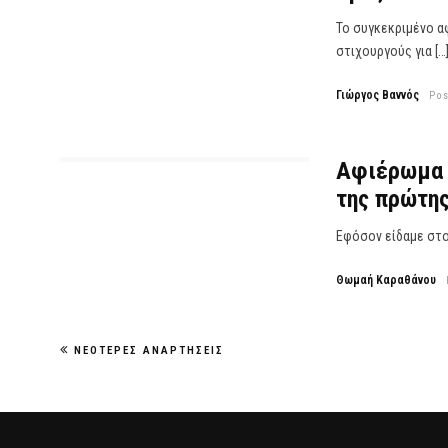
Το συγκεκριμένο α
στιχουργούς για […
Γιώργος Βαννός
Po
Αφιέρωμα X
της πρώτη
Εφόσον είδαμε στο 
Θωμαή Καραθάνου
ΝΕΌΤΕΡΕΣ ΑΝΑΡΤΉΣΕΙΣ