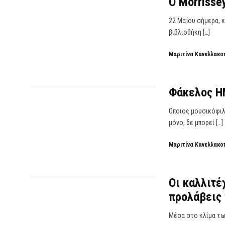
Ο Morrisse
22 Μαΐου σήμερα, κ
βιβλιοθήκη […]
Μαριτίνα Κανελλακο
Φάκελος H
Όποιος μουσικόφιλ
μόνο, δε μπορεί […]
Μαριτίνα Κανελλακο
Οι καλλιτέ
προλάβεις 
Μέσα στο κλίμα των