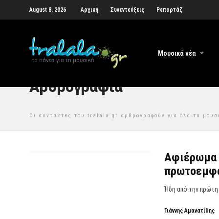
August 8, 2026
Αρχική
Συνεντεύξεις
Ρεπορτάζ
Μουσικά νέα
Αρθρογραφία
Οι συντάκτες του tralala.gr αρθρογραφούν για όλα τα μου
Αφιέρωμα 
πρωτοεμφα
Ήδη από την πρώτη 
Γιάννης Αμανατίδης