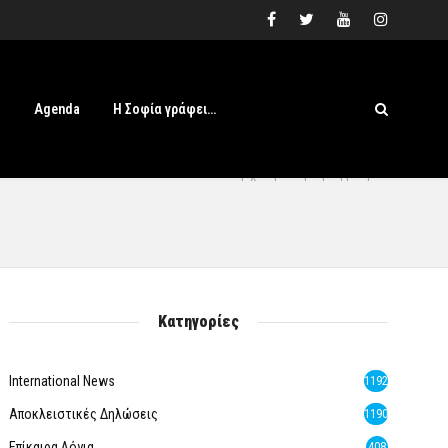
s
Agenda
Η Σοφία γράφει…
Αρχική
» Αρθρογραφία
Κατηγορίες
International News
1192
Αποκλειστικές Δηλώσεις
1190
Επίκαιρα Λόγια
408