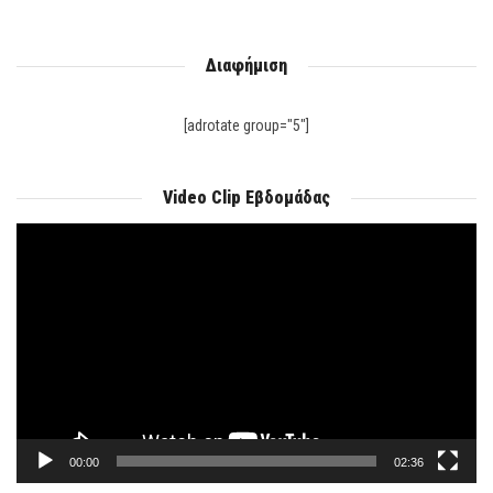
Διαφήμιση
[adrotate group="5"]
Video Clip Εβδομάδας
Πρόγραμμα
Αναπαραγωγής
Βίντεο
00:00
02:36