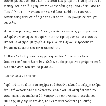
booklet με τους στίχους και το artwork πως μπορεί να είναι η ίδια με το
να πληρώσεις τα ίδια χρήματα για να αγοράσεις τη μουσική σου από το
iTunes? Ή να μη την αγοράσεις και καθόλου, καθώς το παράνομο
downloading είναι στις δόξες του και το YouTube μόνιμα σε ανοιχτή
καρτέλα.
Μάθαμε σε μια εποχή ισοπέδωσης και «δήθεν» αγάπης για τη μουσική,
εκλαμβάνοντάς τη ως δεδομένη, και η εκτίμησή μας για το «πόσο δε
μπορούμε να ζήσουμε χωρίς αυτή» είναι να ψάχνουμε τρόπους να
βγούμε αναίμακτοι από την απόκτησή της.
Υ.Γ Ποτέ δε θα ξεχάσουμε τη φράση του Neil Young στα πλαίσια του
θεσμού του Record Store Day: «O Steve Jobs μπορεί να εφηύρε το mp3,
αλλά στο σπίτι του άκουγε βινύλια»
Δισκοπωλεία Vs Amazon
Παρά ταύτα, το ιδιαίτερα ευχάριστο δεδομένο είναι ότι υπάρχει ακόμα
ένα μεγάλο ποσοστό ανθρώπων που εξακολουθεί να τιμάει αυτό το
κόσμημα που ονομάζεται CD. Σύμφωνα με οικονομικά στοιχεία του
2012 της Μεγάλης Βρετανίας, το 62% των κερδών της μουσικής