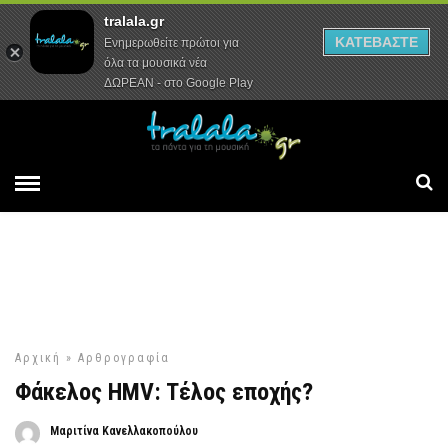
tralala.gr
Αρχική
Συνεντεύξεις
Ρεπορτάζ
ΚΑΤΕΒΑΣΤΕ
Ενημερωθείτε πρώτοι για
όλα τα μουσικά νέα
ΔΩΡΕΑΝ - στο Google Play
Αρχική
»
Αρθρογραφία
Φάκελος HMV: Tέλος εποχής?
Μαριτίνα Κανελλακοπούλου