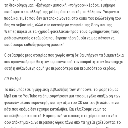
τη δισκοθήκη μας. «Γρήγορη» μουσική, «γρήγορο» κέρδος, εφήμερα
ακούσματα και αλλαγή της μόδας όποτε αυτές το θέλησαν. Υπέρογκα
ποσά και τιμές που δεν ανταποκρίνονται στο κόπο του καλλιτέχνη που
θες να σεβαστείς, αλλά στα καινούργια γραφεία της Sony και της
Warner, παρέα με τα «χρυσά φακελάκια» προς τους αγαπημένους τους
ραδιοφωνικούς σταθμούς που έπρεπε πάση θυσία να μας κάνουν να
ακούσουμε καθοδηγούμενη μουσική.
Ο σεβασμός μιας εταιρίας που χωρίς αυτή δε θα υπήρχαν τα διαμαντάκια
που προαναφέραμε θα ήταν παραπάνω από τον απαραίτητο αν δεν υπήρχε
αυτή η αυξανόμενη ορμή για περισσότερο και περισσότερο κέρδος.
CD Vs Mp3
Το πώς μπόρεσε η ψηφιακή βιβλιοθήκη των Windows, το φορητό μας
Mp3 και το YouTube να δημιουργήσουν μια τόσο μεγάλη απαξίωση των
φυσικών μέσων παραγωγής και την αξία του CD και του βινυλίου είναι
κάτι που ακόμα δεν έχουμε καταλάβει. Και ελπίζουμε να μη το
καταλάβουμε και ποτέ. Η προσμονή να πιάσεις στα χέρια σου το νέο
σου απόκτημα και να περάσεις ώρες πάνω από τα ηχεία χαζεύοντας το