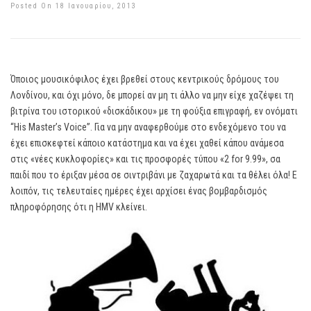
Posted On 18 Ιανουαρίου, 2013
Όποιος μουσικόφιλος έχει βρεθεί στους κεντρικούς δρόμους του
Λονδίνου, και όχι μόνο, δε μπορεί αν μη τι άλλο να μην είχε χαζέψει τη
βιτρίνα του ιστορικού «δισκάδικου» με τη φούξια επιγραφή, εν ονόματι
“His Master’s Voice”. Για να μην αναφερθούμε στο ενδεχόμενο του να
έχει επισκεφτεί κάποιο κατάστημα και να έχει χαθεί κάπου ανάμεσα
στις «νέες κυκλοφορίες» και τις προσφορές τύπου «2 for 9.99», σα
παιδί που το έριξαν μέσα σε σιντριβάνι με ζαχαρωτά και τα θέλει όλα! Ε
λοιπόν, τις τελευταίες ημέρες έχει αρχίσει ένας βομβαρδισμός
πληροφόρησης ότι η HMV κλείνει.