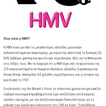
Ποια είναι η HMV?
H HMV είναι μια από τις μεγαλύτερες αλυσίδες μουσικών
πολυκαταστημάτων παγκοσμίως, με κύρια της αποστολή τη διανομή CD,
DVD, βιβλίων, gaming και προϊόντων τεχνολογίας. Κάτι σα τα Metropolis
στις δόξες τους. Με τη διαφορά ότι η HMV έχει υπό τη προστασία της
273 υποκαταστήματα σε Ηνωμένο Βασίλειο, Ιρλανδία, Σιγκαπούρη και
Χονγκ Κόνγκ, απασχολεί 4,5 χιλιάδες εργαζόμενους, και η ιστορία της
κρατά από το 1921.
Ο κολοσσός της His Master’s Voice τα τελευταία χρόνια αντιμετωπίζει
σοβαρά οικονομικά προβλήματα και έχει αναζητήσει κατά καιρούς
σανίδες σωτηρίας, με την αναζήτηση πηγών δανειοδότησης για τη
κάλυψη των χρεών που ανέρχονται στις 300 εκ λίρες. Το πρόβλημα