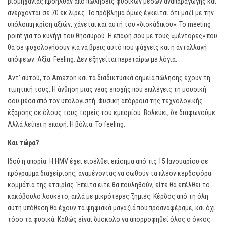
βιομηχανίας προήλθαν από πωλήσεις φυσικών μέσων αναπαραγωγής και
ανέρχονται σε 70 εκ λίρες. Το πρόβλημα όμως έγκειται ότι μαζί με την
υπόλοιπη κρίση αξιών, χάνεται και αυτή του «δισκάδικου». Το meeting
point για το κυνήγι του θησαυρού. Η επαφή σου με τους «μέντορες» που
θα σε ψυχολογήσουν για να βρεις αυτό που ψάχνεις και η ανταλλαγή
απόψεων. Αξία. Feeling. Δεν εξηγείται περεταίρω με λόγια.
Αντ’ αυτού, το Amazon και τα διαδικτυακά σημεία πώλησης έχουν τη
τιμητική τους. Η άνθηση μιας νέας εποχής που επιλέγεις τη μουσική
σου μέσα από τον υπολογιστή. Φυσική απόρροια της τεχνολογικής
έξαρσης σε όλους τους τομείς του εμπορίου. Βολεύει, δε διαφωνούμε.
Αλλά λείπει η επαφή. Η βόλτα. Το feeling.
Και τώρα?
Ιδού η απορία. Η HMV έχει εισέλθει επίσημα από τις 15 Ιανουαρίου σε
πρόγραμμα διαχείρισης, αναμένοντας να σωθούν τα πλέον κερδοφόρα
κομμάτια της εταιρίας. Έπειτα είτε θα πουληθούν, είτε θα επέλθει το
κακόβουλο λουκέτο, απλά με μικρότερες ζημιές. Κέρδος από τη όλη
αυτή υπόθεση θα έχουν τα ψηφιακά μαγαζιά που προαναφέραμε, και όχι
τόσο τα φυσικά. Καθώς είναι δύσκολο να απορροφηθεί όλος ο όγκος