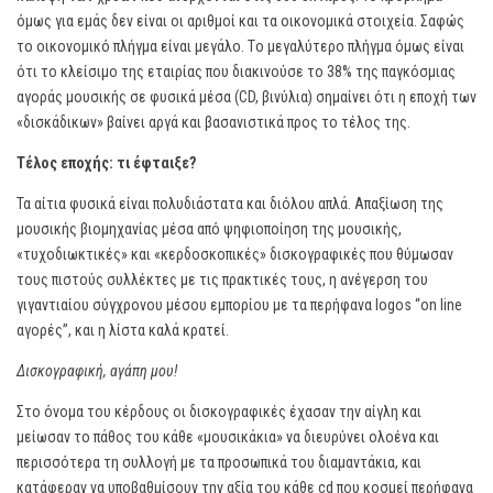
όμως για εμάς δεν είναι οι αριθμοί και τα οικονομικά στοιχεία. Σαφώς
το οικονομικό πλήγμα είναι μεγάλο. Tο μεγαλύτερο πλήγμα όμως είναι
ότι το κλείσιμο της εταιρίας που διακινούσε το 38% της παγκόσμιας
αγοράς μουσικής σε φυσικά μέσα (CD, βινύλια) σημαίνει ότι η εποχή των
«δισκάδικων» βαίνει αργά και βασανιστικά προς το τέλος της.
Τέλος εποχής: τι έφταιξε?
Τα αίτια φυσικά είναι πολυδιάστατα και διόλου απλά. Απαξίωση της
μουσικής βιομηχανίας μέσα από ψηφιοποίηση της μουσικής,
«τυχοδιωκτικές» και «κερδοσκοπικές» δισκογραφικές που θύμωσαν
τους πιστούς συλλέκτες με τις πρακτικές τους, η ανέγερση του
γιγαντιαίου σύγχρονου μέσου εμπορίου με τα περήφανα logos “on line
αγορές”, και η λίστα καλά κρατεί.
Δισκογραφική, αγάπη μου!
Στο όνομα του κέρδους οι δισκογραφικές έχασαν την αίγλη και
μείωσαν το πάθος του κάθε «μουσικάκια» να διευρύνει ολοένα και
περισσότερα τη συλλογή με τα προσωπικά του διαμαντάκια, και
κατάφεραν να υποβαθμίσουν την αξία του κάθε cd που κοσμεί περήφανα