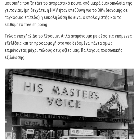
μουσικής που ζητάει το αγοραστικό κοινό, από μικρά δισκοπωλεία της
γειτονιάς, (μη ξεχνάτε, η HMV ήταν υπεύθυνη για το 38% διανομής σε
παγκόσμιο επίπεδο) η εύκολη λύση θα είναι ο υπολογιστής και το
επιθυμητό free shipping.
Τέλος εποχής? Δε το ξέρουμε. Απλά αναμένουμε με δέος τις επόμενες
εξελίξεις και τη προσαρμογή στα νέα δεδομένα, πάντα όμως
επιμένοντας μέχρι τέλους στις αξίες μας. Για λόγους προσωπικής
εξιλέωσης.