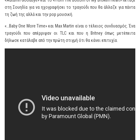
«Autumn Goodbye» και το «From The Bottom Of My Broken Heart» πέταξε
στη Σουηδία για να ηχογραφήσει το τραγούδι που θα άλλαζε για πάντα
τη ζωή της αλλά και την pop μουσική.
«…Baby One More Time» και Max Martin είναι ο τέλειος συνδυασμός. Ένα
τραγούδι που απέρριψαν οι TLC και που η Britney όπως μετέπειτα
δήλωσε κατάλαβε από την πρώτη στιγμή ότι θα κάνει επιτυχία.