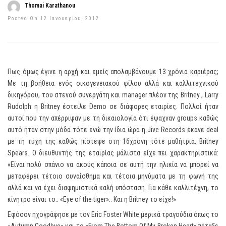
Thomai Karathanou
Posted On 12 Ιανουαρίου, 2012
Πως όμως έγινε η αρχή και εμείς απολαμβάνουμε 13 χρόνια καριέρας;
Με τη βοήθεια ενός οικογενειακού φίλου αλλά και καλλιτεχνικού
δικηγόρου, του στενού συνεργάτη και manager πλέον της Britney , Larry
Rudolph η Britney έστειλε Demo σε διάφορες εταιρίες. Πολλοί ήταν
αυτοί που την απέρριψαν με τη δικαιολογία ότι έψαχναν groups καθώς
αυτό ήταν στην μόδα τότε ενώ την ίδια ώρα η Jive Records έκανε deal
με τη τύχη της καθώς πίστεψε στη 16χρονη τότε μαθήτρια, Britney
Spears. Ο διευθυντής της εταιρίας μάλιστα είχε πει χαρακτηριστικά:
«Είναι πολύ σπάνιο να ακούς κάποια σε αυτή την ηλικία να μπορεί να
μεταφέρει τέτοιο συναίσθημα και τέτοια μηνύματα με τη φωνή της
αλλά και να έχει διαφημιστικά καλή υπόσταση. Για κάθε καλλιτέχνη, το
κίνητρο είναι το.. «Eye of the tiger».. Και η Britney το είχε!»
Εφόσον ηχογράφησε με τον Eric Foster White μερικά τραγούδια όπως το