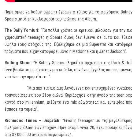
Πάμε όμως να δούμε τώρα τι έγραψε ο τύπος για το φαινόμενο Britney
Spears μετά τη κυκλοφορία του πρώτου της Album:
The Daily Yomiuri:
“Για πολλά χρόνια οι κριτικοί μιλούσαν για την πιο
χαρισματική teenager, η Spears όμως δεν έμεινε σε αυτό και έθεσε
υψηλά τους στόχους της. Εξελίχθηκε σε μια Superstar και κατάφερε
πράγματα που είχαν καταφέρει μόνο η Madonna και η Janet Jackson”.
Rolling Stone:
“Η Britney Spears πληρεί το αρχέτυπο της Rock & Roll
teen βασίλισσας, είναι σαν μια κούκλα, σαν ένας άγγελος που περιμένεις
να κάνει την αμαρτία του”.
“Μια από τις πιο αμφιλεγόμενες και επιτυχημένες γυναίκες
τραγουδίστριες του 21ου αιώνα. Κυριάρχησε στην άνοδο της teen pop
κοντά στο millennium. Διέθετε ένα mix αθωότητας και εμπειρίας που
έσπασε τα ταμεία”.
Richmond Times – Dispatch:
“Είναι η teenager με τις μεγαλύτερες
πωλήσεις όλων των εποχών. Πριν ακόμα γίνει 20, έχει πουλήσει πάνω
από 37.000.000 αντίτυπα παγκοσμίως”.