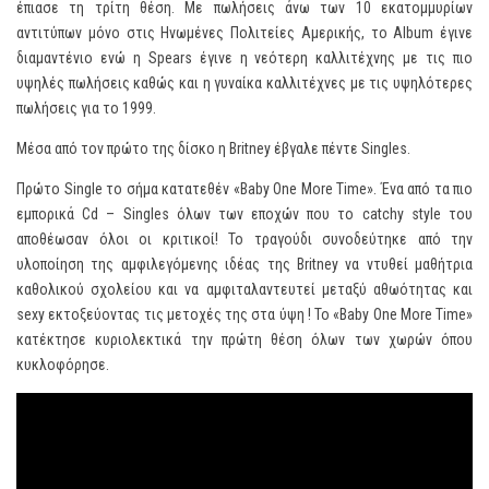
έπιασε τη τρίτη θέση. Με πωλήσεις άνω των 10 εκατομμυρίων
αντιτύπων μόνο στις Ηνωμένες Πολιτείες Αμερικής, το Album έγινε
διαμαντένιο ενώ η Spears έγινε η νεότερη καλλιτέχνης με τις πιο
υψηλές πωλήσεις καθώς και η γυναίκα καλλιτέχνες με τις υψηλότερες
πωλήσεις για το 1999.
Μέσα από τον πρώτο της δίσκο η Britney έβγαλε πέντε Singles.
Πρώτο Single το σήμα κατατεθέν «Baby One More Time». Ένα από τα πιο
εμπορικά Cd – Singles όλων των εποχών που το catchy style του
αποθέωσαν όλοι οι κριτικοί! Το τραγούδι συνοδεύτηκε από την
υλοποίηση της αμφιλεγόμενης ιδέας της Britney να ντυθεί μαθήτρια
καθολικού σχολείου και να αμφιταλαντευτεί μεταξύ αθωότητας και
sexy εκτοξεύοντας τις μετοχές της στα ύψη ! Το «Baby One More Time»
κατέκτησε κυριολεκτικά την πρώτη θέση όλων των χωρών όπου
κυκλοφόρησε.