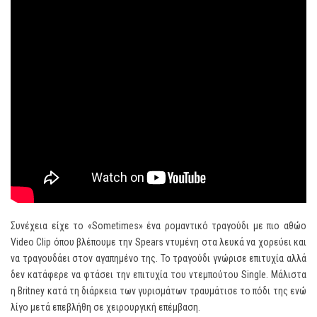
Συνέχεια είχε το «Sometimes» ένα ρομαντικό τραγούδι με πιο αθώο
Video Clip όπου βλέπουμε την Spears ντυμένη στα λευκά να χορεύει και
να τραγουδάει στον αγαπημένο της. Το τραγούδι γνώρισε επιτυχία αλλά
δεν κατάφερε να φτάσει την επιτυχία του ντεμπούτου Single. Μάλιστα
η Britney κατά τη διάρκεια των γυρισμάτων τραυμάτισε το πόδι της ενώ
λίγο μετά επεβλήθη σε χειρουργική επέμβαση.