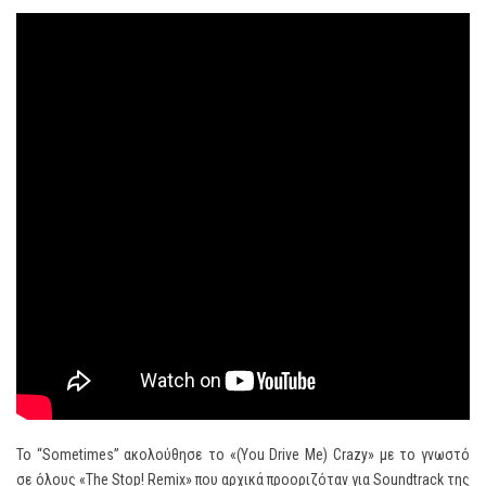
Το “Sometimes” ακολούθησε το «(You Drive Me) Crazy» με το γνωστό
σε όλους «The Stop! Remix» που αρχικά προοριζόταν για Soundtrack της