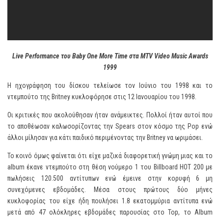
Live Performance του Baby One More Time στα MTV Video Music Awards
1999
Η ηχογράφηση του δίσκου τελείωσε τον Ιούνιο του 1998 και το
ντεμπούτο της Britney κυκλοφόρησε στις 12 Ιανουαρίου του 1998.
Οι κριτικές που ακολούθησαν ήταν ανάμεικτες. Πολλοί ήταν αυτοί που
το αποθέωσαν καλωσορίζοντας την Spears στον κόσμο της Pop ενώ
άλλοι μίλησαν για κάτι παιδικό περιμένοντας την Britney να ωριμάσει.
Το κοινό όμως φαίνεται ότι είχε μαζικά διαφορετική γνώμη μιας και το
album έκανε ντεμπούτο στη θέση νούμερο 1 του Billboard HOT 200 με
πωλήσεις 120.500 αντίτυπων ενώ έμεινε στην κορυφή 6 μη
συνεχόμενες εβδομάδες. Μέσα στους πρώτους δύο μήνες
κυκλοφορίας του είχε ήδη πουλήσει 1.8 εκατομμύρια αντίτυπα ενώ
μετά από 47 ολόκληρες εβδομάδες παρουσίας στο Top, το Album