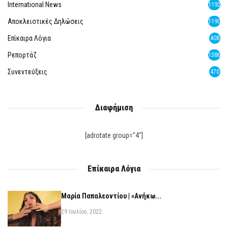
International News
1192
Αποκλειστικές Δηλώσεις
1190
Επίκαιρα Λόγια
408
Ρεπορτάζ
1386
Συνεντεύξεις
470
Διαφήμιση
[adrotate group="4"]
Επίκαιρα Λόγια
Μαρία Παπαλεοντίου | «Ανήκω...
29 Ιουλίου, 2022