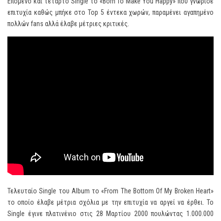
Επόμενο και τέταρτο Single το «Born To Make You Happy» που γνώρισε
επιτυχία καθώς μπήκε στο Top 5 έντεκα χωρών, παραμένει αγαπημένο
πολλών fans αλλά έλαβε μέτριες κριτικές.
Τελευταίο Single του Album το «From The Bottom Of My Broken Heart»
το οποίο έλαβε μέτρια σχόλια με την επιτυχία να αργεί να έρθει. Το
Single έγινε πλατινένιο στις 28 Μαρτίου 2000 πουλώντας 1.000.000