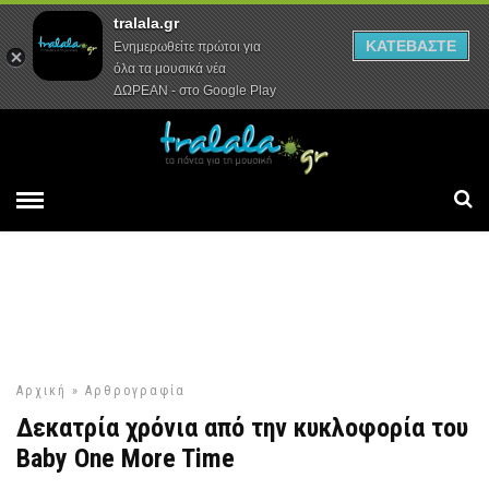
tralala.gr
Αρχική
Συνεντεύξεις
Ρεπορτάζ
ΚΑΤΕΒΑΣΤΕ
Ενημερωθείτε πρώτοι για
όλα τα μουσικά νέα
ΔΩΡΕΑΝ - στο Google Play
Αρχική
»
Αρθρογραφία
Δεκατρία χρόνια από την κυκλοφορία του
Baby One More Time