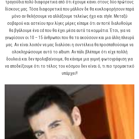
τραγούδια πολύ διαφορετικά από ότι έχουμε κάνει στους δύο πρώτους
δίσκους μας. Τόσα διαφορετικά που μάλλον δε θα κυκλοφορήσουν παρά
μόνο αν θελήσουμε να αλλάξουμε τελείως ήχο και style. Μεταξύ
σοβαρού και αστείου πριν λίγες μέρες είπαμε ότι αν ποτέ διαλυθούμε
θα βγάλουμε ένα cd που θα έχει μέσα αυτά τα κομμάτια. Έτσι, για να
γνωρίσουν οι 10 – 15 άνθρωποι που θα τα ακούσουν και μια άλλη πλευρά
μας. Αν είναι λοιπόν να μας διαλύσει η συντέλεια θα προσπαθούσαμε να
ολοκληρώσουμε αυτό το album. Αν πάλι βλέπαμε ότι είχε πολλή
δουλειά και δεν προλαβαίνουμε, θα κάναμε μια γυμνή φωτογράφιση για
να αποδείξουμε ότι το τέλος του κόσμου δεν είναι ό, τι πιο τρομακτικό
υπάρχει!!