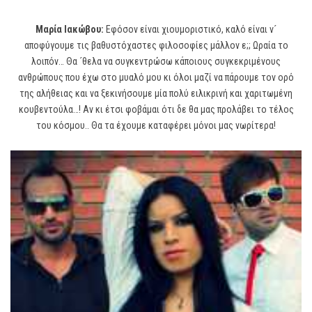
Μαρία Ιακώβου:
Εφόσον είναι χιουμοριστικό, καλό είναι ν´
αποφύγουμε τις βαθυστόχαστες φιλοσοφίες μάλλον ε;; Ωραία το
λοιπόν… Θα ´θελα να συγκεντρώσω κάποιους συγκεκριμένους
ανθρώπους που έχω στο μυαλό μου κι όλοι μαζί να πάρουμε τον ορό
της αλήθειας και να ξεκινήσουμε μία πολύ ειλικρινή και χαριτωμένη
κουβεντούλα…! Αν κι έτσι φοβάμαι ότι δε θα μας προλάβει το τέλος
του κόσμου.. Θα τα έχουμε καταφέρει μόνοι μας νωρίτερα!