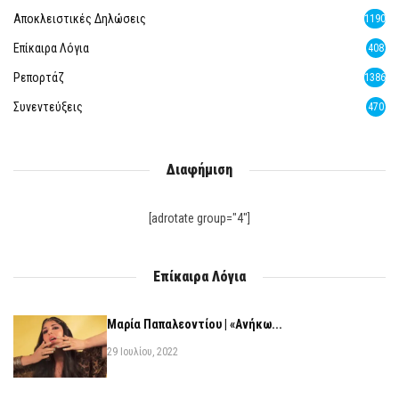
Αποκλειστικές Δηλώσεις
1190
Επίκαιρα Λόγια
408
Ρεπορτάζ
1386
Συνεντεύξεις
470
Διαφήμιση
[adrotate group="4"]
Επίκαιρα Λόγια
Μαρία Παπαλεοντίου | «Ανήκω...
29 Ιουλίου, 2022