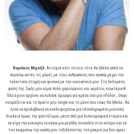
Κυριάκος Μιχαήλ:
Αν ίσχυε κάτι τέτοιο τότε θα ήθελα απλά να
περάσω αυτές τις μέρες με τους ανθρώπους που αγαπώ μέχρι την
τελευταία στιγμή και φυσικά με την οικογένειά μου. Στη δεδομένη
φάση της ζωής μου είμαι πολύ χαρούμενος και γεμάτος εσωτερικά!
Όλα έχουν αρχίσει να κυλάνε όμορφα για εμένα σαν μια «Ρόδα» , όπως
ονομάζεται και το πρώτο μου single και το μόνο που ίσως θα ήθελα , θα
ήταν να προλάβαινα να κυκλοφορήσω μια ολοκληρωμένη μουσική
δουλειά όμως την φαντάζομαι, μέσα από μια δισκογραφική εταιρία και
να είχα την ευκαιρία να κάνω μια μεγάλη συναυλία στον κόσμο και να
του εκφράσω την αγάπη μου ταξιδεύοντας τον μακριά για δύο ώρες