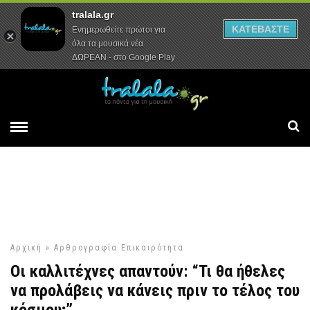
tralala.gr
Αρχική
Συνεντεύξεις
Ρεπορτάζ
ΚΑΤΕΒΑΣΤΕ
Ενημερωθείτε πρώτοι για
όλα τα μουσικά νέα
ΔΩΡΕΑΝ - στο Google Play
Αρχική
»
Αρθρογραφία
Επικαιρότητα
Οι καλλιτέχνες απαντούν: “Τι θα ήθελες
να προλάβεις να κάνεις πριν το τέλος του