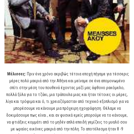
Μέλισσες:
Πριν ένα χρόνο ακριβώς τέτοια εποχή πήγαμε για τέσσερις
μέρες πολύ μακριά από την Αθήνα και μείναμε σε ένα απομονωμένο
σπίτι στην μέση του πουθενά έχοντας μαζί μας άφθονο ρακόμελο,
πολλά ξύλα για το τζάκι, μια τράπουλα μιας και ήταν τέτοιες οι μέρες,
λίγα και τρόφιμα και ό, τι χρειαζόμασταν από τεχνικό εξοπλισμό για να
μπορέσουμε να κάνουμε μια πρόχειρη ηχογράφηση. Θέλαμε να
δοκιμάσουμε πως είναι , και αν φυσικά εμείς μπορούμε να το κάνουμε,
να φτιάξεις κομμάτι από το μηδέν απλά επειδή γεμίζεις το μυαλό σου
με ωραίες εικόνες μακριά από την πόλη. Το αποτέλεσμα ήταν 8 -9