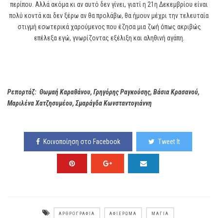
περίπου. Αλλά ακόμα κι αν αυτό δεν γίνει, γιατί η 21η Δεκεμβρίου είναι
πολύ κοντά και δεν ξέρω αν θα προλάβω, θα ήμουν μέχρι την τελευταία
στιγμή εσωτερικά χαρούμενος που έζησα μια ζωή όπως ακριβώς
επέλεξα εγώ, γνωρίζοντας εξέλιξη και αληθινή αγάπη.
Ρεπορτάζ: Θωμαή Καραθάνου, Γρηγόρης Ραγκούσης, Βάσια Κρασανού,
Μαριλένα Χατζησυμέου, Σμαράγδα Κωνσταντογιάννη
Κοινοποίηση στο Facebook
Tweet It
ΑΡΘΡΟΓΡΑΦΊΑ
ΑΦΙΈΡΩΜΑ
ΜΆΓΙΑ