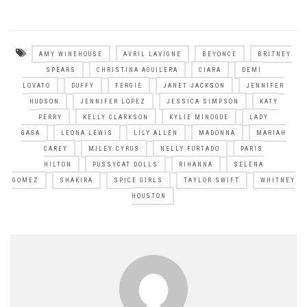
AMY WINEHOUSE
AVRIL LAVIGNE
BEYONCE
BRITNEY
SPEARS
CHRISTINA AGUILERA
CIARA
DEMI
LOVATO
DUFFY
FERGIE
JANET JACKSON
JENNIFER
HUDSON
JENNIFER LOPEZ
JESSICA SIMPSON
KATY
PERRY
KELLY CLARKSON
KYLIE MINOGUE
LADY
GAGA
LEONA LEWIS
LILY ALLEN
MADONNA
MARIAH
CAREY
MILEY CYRUS
NELLY FURTADO
PARIS
HILTON
PUSSYCAT DOLLS
RIHANNA
SELENA
GOMEZ
SHAKIRA
SPICE GIRLS
TAYLOR SWIFT
WHITNEY
HOUSTON