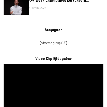
Αλντιόν | «Τα talent shows και τα social...
2 Ιουνίου, 2022
Διαφήμιση
[adrotate group="5"]
Video Clip Εβδομάδας
Πρόγραμμα
Αναπαραγωγής
Βίντεο