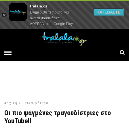
tralala.gr
Αρχική
Συνεντεύξεις
Ρεπορτάζ
ΚΑΤΕΒΑΣΤΕ
Ενημερωθείτε πρώτοι για
όλα τα μουσικά νέα
ΔΩΡΕΑΝ - στο Google Play
Αρχική
»
Επικαιρότητα
Οι πιο ψαγμένες τραγουδίστριες στο
YouTube!!