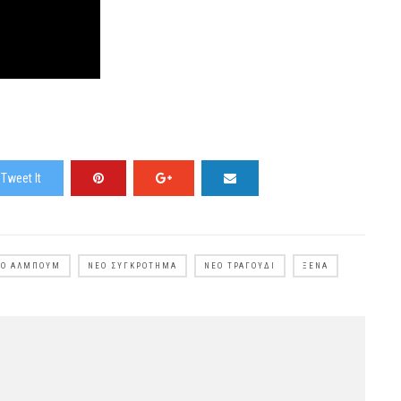
Tweet It
ΈΟ ΆΛΜΠΟΥΜ
ΝΈΟ ΣΥΓΚΡΌΤΗΜΑ
ΝΈΟ ΤΡΑΓΟΎΔΙ
ΞΈΝΑ