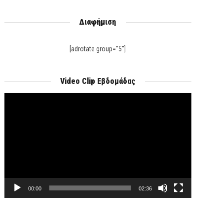
Διαφήμιση
[adrotate group="5"]
Video Clip Εβδομάδας
Πρόγραμμα
Αναπαραγωγής
Βίντεο
00:00
02:36