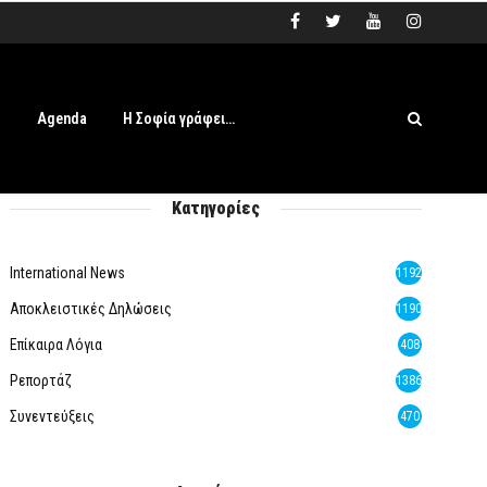
s
Agenda
Η Σοφία γράφει…
Κατηγορίες
International News
1192
Αποκλειστικές Δηλώσεις
1190
Επίκαιρα Λόγια
408
Ρεπορτάζ
1386
Συνεντεύξεις
470