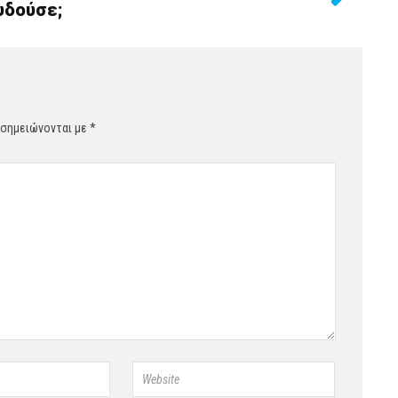
υδούσε;
 σημειώνονται με
*