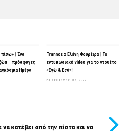
 πίσω» | Ένα
Trannos x Ελένη Φουρέιρα | Το
 ζώα – πρόσφυγες
εντυπωσιακό video για το ντουέτο
αγκόσμια Ημέρα
«Εγώ & Εσύ»!
24 ΣΕΠΤΕΜΒΡΊΟΥ, 2022
2
 να κατέβει από την πίστα και να