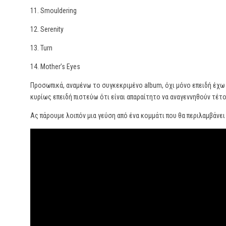
11. Smouldering
12. Serenity
13. Turn
14. Mother’s Eyes
Προσωπικά, αναμένω το συγκεκριμένο album, όχι μόνο επειδή έχω 
κυρίως επειδή πιστεύω ότι είναι απαραίτητο να αναγεννηθούν τέτο
Ας πάρουμε λοιπόν μια γεύση από ένα κομμάτι που θα περιλαμβάνει