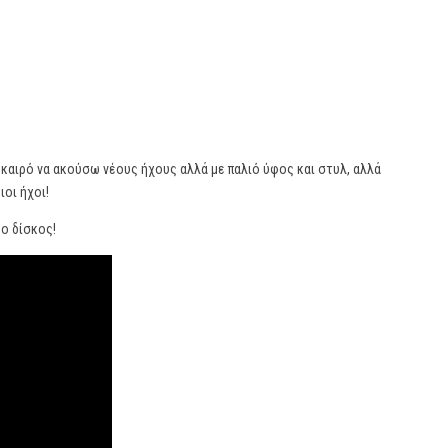
καιρό να ακούσω νέους ήχους αλλά με παλιό ύφος και στυλ, αλλά
ιοι ήχοι!
 ο δίσκος!