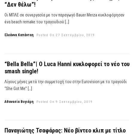
“Δεν θέλω”!
Οι ΜΠΛΕ σε συνεργασία με τον παραγωγό Bauer Merza κυκλοφόρησαν
ένα beach remake του τραγουδιού […]
Ελεάννα Καπάνταη
Posted On 27 Σεπτεμβρίου, 2019
“Bella Bella”| Ο Luca Hanni κυκλοφορεί το νέο του
smash single!
Λίγους μήνες μετά την συμμετοχή του στην Eurovision με το τραγούδι
“She Got Me” […]
Αθανασία Βογιάρη
Posted On 9 Σεπτεμβρίου, 2019
Παναγιώτης Τσαφάρας: Νέο βίντεο κλιπ με τίτλο