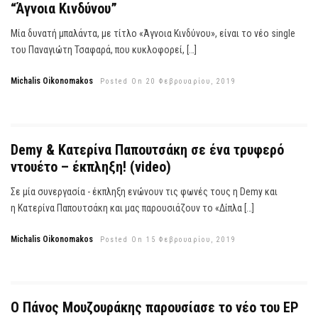
“Άγνοια Κινδύνου”
Μία δυνατή μπαλάντα, με τίτλο «Άγνοια Κινδύνου», είναι το νέο single
του Παναγιώτη Τσαφαρά, που κυκλοφορεί, […]
Michalis Oikonomakos
Posted On 20 Φεβρουαρίου, 2019
Demy & Κατερίνα Παπουτσάκη σε ένα τρυφερό
ντουέτο – έκπληξη! (video)
Σε μία συνεργασία - έκπληξη ενώνουν τις φωνές τους η Demy και
η Κατερίνα Παπουτσάκη και μας παρουσιάζουν το «Δίπλα […]
Michalis Oikonomakos
Posted On 15 Φεβρουαρίου, 2019
Ο Πάνος Μουζουράκης παρουσίασε το νέο του EP