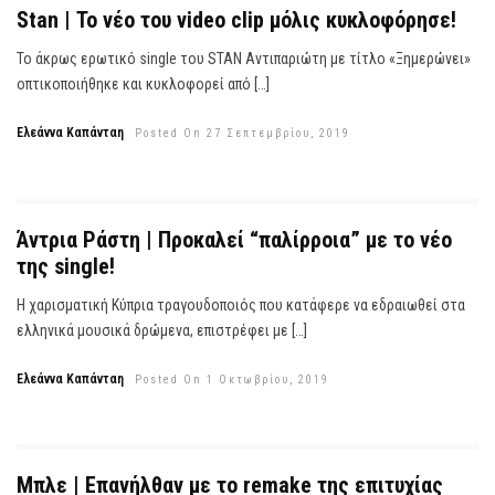
Stan | Το νέο του video clip μόλις κυκλοφόρησε!
Το άκρως ερωτικό single του STAN Αντιπαριώτη με τίτλο «Ξημερώνει»
οπτικοποιήθηκε και κυκλοφορεί από […]
Ελεάννα Καπάνταη
Posted On 27 Σεπτεμβρίου, 2019
Άντρια Ράστη | Προκαλεί “παλίρροια” με το νέο
της single!
Η χαρισματική Κύπρια τραγουδοποιός που κατάφερε να εδραιωθεί στα
ελληνικά μουσικά δρώμενα, επιστρέφει με […]
Ελεάννα Καπάνταη
Posted On 1 Οκτωβρίου, 2019
Μπλε | Επανήλθαν με το remake της επιτυχίας