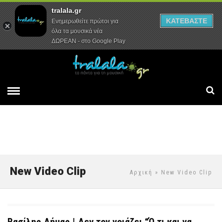
tralala.gr
Αρχική
Συνεντεύξεις
Ρεπορτάζ
ΚΑΤΕΒΑΣΤΕ
Ενημερωθείτε πρώτοι για
όλα τα μουσικά νέα
ΔΩΡΕΑΝ - στο Google Play
New Video Clip
Αρχική
» New Video Clip