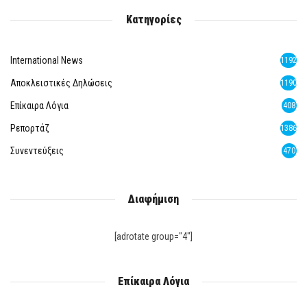
Κατηγορίες
International News
1192
Αποκλειστικές Δηλώσεις
1190
Επίκαιρα Λόγια
408
Ρεπορτάζ
1386
Συνεντεύξεις
470
Διαφήμιση
[adrotate group="4"]
Επίκαιρα Λόγια