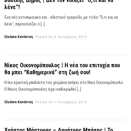
Βασίλης Δήμας | Δεν τον νοιάζει “Ό,τι και να
λένε”!
Ένα νέο εντυπωσιακό και… εθιστικό τραγούδι, με τίτλο "Ό,τι και να
λένε", παρουσιάζει ο […]
Ελεάννα Καπάνταη
Posted On 8 Οκτωβρίου, 2019
Νίκος Οικονομόπουλος | Η νέα του επιτυχία που
θα μπει “Καθημερινά” στη ζωή σου!
Η πιο ερωτική μπαλάντα του χειμώνα ανήκει στο Νίκο Οικονομόπουλο.
Ο Νίκος Οικονομόπουλος έχει καθιερωθεί […]
Ελεάννα Καπάνταη
Posted On 7 Οκτωβρίου, 2019
Χρήστος Μάστορας – Δημήτρης Μπάσης | Το