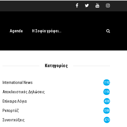
s
Agenda
Η Σοφία γράφει…
Κατηγορίες
International News
1192
Αποκλειστικές Δηλώσεις
1190
Επίκαιρα Λόγια
408
Ρεπορτάζ
1386
Συνεντεύξεις
470