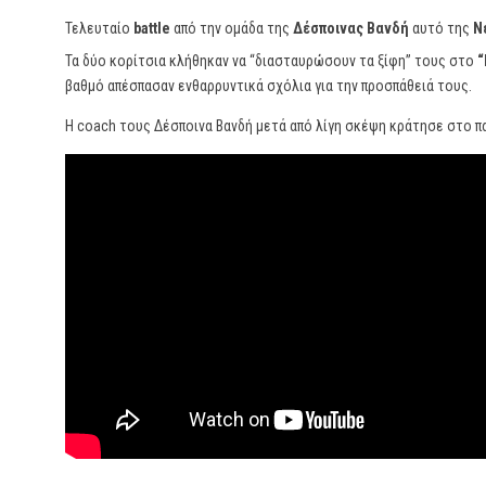
Τελευταίο
battle
από την ομάδα της
Δέσποινας Βανδή
αυτό της
Ν
Τα δύο κορίτσια κλήθηκαν να “διασταυρώσουν τα ξίφη” τους στο
“
βαθμό απέσπασαν ενθαρρυντικά σχόλια για την προσπάθειά τους.
Η coach τους Δέσποινα Βανδή μετά από λίγη σκέψη κράτησε στο πα