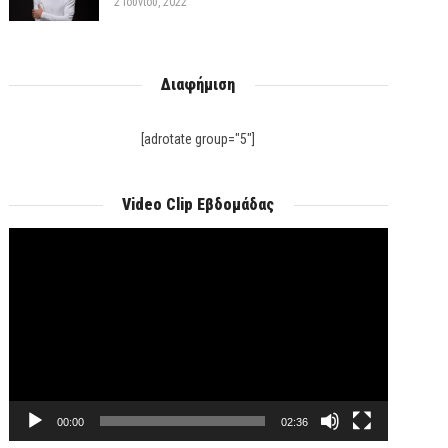
2 Ιουνίου, 2022
Διαφήμιση
[adrotate group="5"]
Video Clip Εβδομάδας
Πρόγραμμα
Αναπαραγωγής
Βίντεο
00:00
02:36