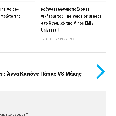
The Voice»
Ιωάννα Γεωργακοπούλου | Η
 πρώτο της
νικήτρια του The Voice of Greece
στο δυναμικό της Minos EMI /
Universal!
17 ΦΕΒΡΟΥΑΡΊΟΥ, 2021
os : Άννα Καπόνε Πάπας VS Μάκης
 σημειώνονται με
*