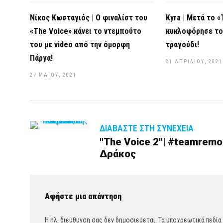
Νίκος Κωσταγιός | Ο φιναλίστ του
Kyra | Μετά το «
«The Voice» κάνει το ντεμπούτο
κυκλοφόρησε το
του με video από την όμορφη
τραγούδι!
Πάργα!
21 ΑΠΡΙΛΊΟΥ, 2021
27 ΜΑΪ́ΟΥ, 2021
ΔΙΑΒΆΣΤΕ ΣΤΗ ΣΥΝΈΧΕΙΑ
"The Voice 2"| #teamrem
Δράκος
Αφήστε μια απάντηση
Η ηλ. διεύθυνση σας δεν δημοσιεύεται.
Τα υποχρεωτικά πεδία