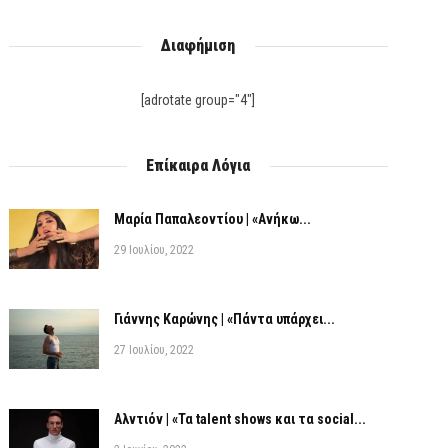
Διαφήμιση
[adrotate group="4"]
Επίκαιρα Λόγια
Μαρία Παπαλεοντίου | «Ανήκω...
29 Ιουλίου, 2022
Γιάννης Καρώνης | «Πάντα υπάρχει...
27 Ιουλίου, 2022
Αλντιόν | «Τα talent shows και τα social...