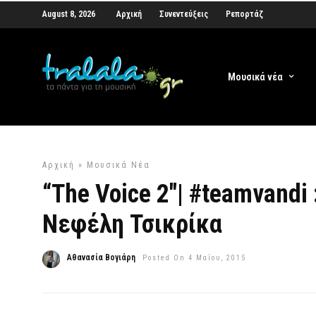
August 8, 2026
Αρχική
Συνεντεύξεις
Ρεπορτάζ
Μουσικά νέα
Αρχική
»
Μουσικά Νέα
“The Voice 2″| #teamvandi
Νεφέλη Τσικρίκα
Αθανασία Βογιάρη
Posted On 4 Μαΐου, 2015