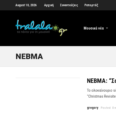
August 10, 2026
Αρχική
Συνεντεύξεις
Ρεπορτάζ
Μουσικά νέα
ΝΕΒΜΑ
ΝΕΒΜΑ: “Σα
Το ολοκαίνουριο si
"Christmas Revisite
gregory
Posted On