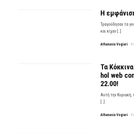
Η εμφάνιση
Τραγούδησαν τα γνω
και είχαν […]
Athanasia Vogiari
P
Τα Κόκκινα
hol web con
Αυτή την Κυριακή, 
[…]
Athanasia Vogiari
P