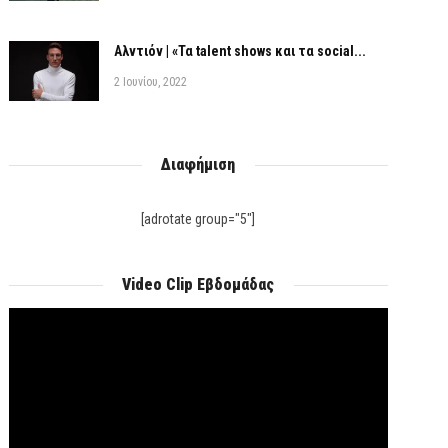
Αλντιόν | «Τα talent shows και τα social...
2 Ιουνίου, 2022
Διαφήμιση
[adrotate group="5"]
Video Clip Εβδομάδας
Πρόγραμμα
Αναπαραγωγής
Βίντεο