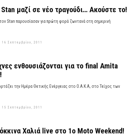
Stan μαζί σε νέο τραγούδι… Ακούστε το!
τον Stan παρουσίασαν για πρώτη φορά ζωντανά στη σημερινή
 16 Σεπτεμβρίου, 2011
νες ενθουσιάζονται για το final Amita
!
ρτάζει την Ημέρα Θετικής Ενέργειας στο Ο.Α.Κ.Α, στο Τείχος των
 15 Σεπτεμβρίου, 2011
κκινα Χαλιά live στο 1ο Moto Weekend!