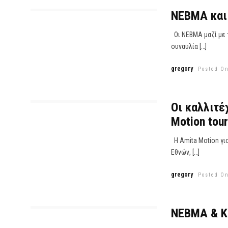
ΝΕΒΜΑ και 
Οι ΝΕΒΜΑ μαζί με 
συναυλία […]
gregory
Posted On
Οι καλλιτέχ
Motion tour
Η Amita Motion γιο
Εθνών, […]
gregory
Posted On
ΝΕΒΜΑ & Κό