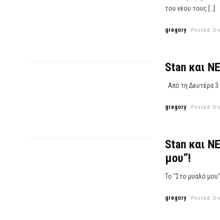
του νέου τους […]
gregory
Posted On
Stan και Ν
Από τη Δευτέρα 3 Ο
gregory
Posted On
Stan και Ν
μου”!
Το "Στο μυαλό μου"
gregory
Posted On