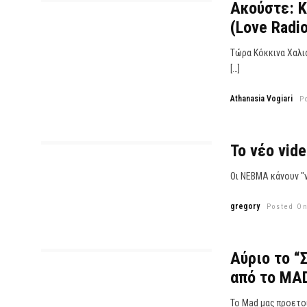
Ακούστε: Κ
(Love Radio
Τώρα Κόκκινα Χαλιά
[…]
Athanasia Vogiari
P
Το νέο vide
Οι ΝΕΒΜΑ κάνουν "ν
gregory
Posted On
Αύριο το “
από το MA
Το Mad μας προετο