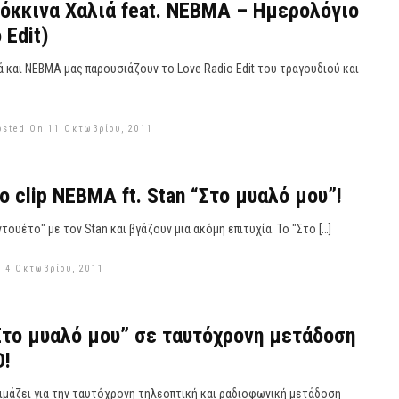
όκκινα Χαλιά feat. ΝΕΒΜΑ – Ημερολόγιο
 Edit)
 και ΝΕΒΜΑ μας παρουσιάζουν το Love Radio Edit του τραγουδιού και
osted On 11 Οκτωβρίου, 2011
o clip ΝΕΒΜΑ ft. Stan “Στο μυαλό μου”!
τουέτο" με τον Stan και βγάζουν μια ακόμη επιτυχία. Το "Στο […]
 4 Οκτωβρίου, 2011
Στο μυαλό μου” σε ταυτόχρονη μετάδοση
D!
ιμάζει για την ταυτόχρονη τηλεοπτική και ραδιοφωνική μετάδοση