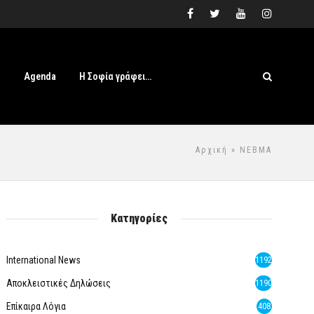
s
Agenda
Η Σοφία γράφει…
Αρχική
» ΝΕΒΜΑ
Κατηγορίες
International News
1192
Αποκλειστικές Δηλώσεις
1190
Επίκαιρα Λόγια
408