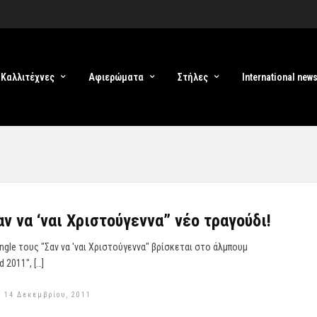
Καλλιτέχνες
Αφιερώματα
Στήλες
International new
ν να ‘ναι Χριστούγεννα” νέο τραγούδι!
ngle τους "Σαν να 'ναι Χριστούγεννα" βρίσκεται στο άλμπουμ
d 2011", […]
 14 Δεκεμβρίου, 2011