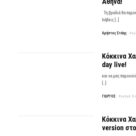
Αθήνα!
Τη βραδιά θα παρου
λάβεις […]
Χρήστος Στάης
Pos
Κόκκινα Χα
day live!
και να μας παρουσι
[…]
ΓΙΩΡΓΟΣ
Posted On
Kόκκινα Χα
version στο