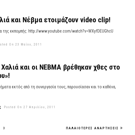
λιά και Νέβμα ετοιμάζουν video clip!
α της εκπομπής: http://www.youtube.com/watch?v=WXyfDEUGhcU
sted On 23 Μαΐου, 2011
 Χαλιά και οι ΝΕΒΜΑ βρέθηκαν χθες στο
υ»!
ήματα εκτός από τη συνεργασία τους, παρουσίασαν και το καθένα,
ς
Posted On 27 Απριλίου, 2011
3
ΠΑΛΑΙΌΤΕΡΕΣ ΑΝΑΡΤΉΣΕΙΣ