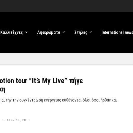
Καλλιτέχνες
Αφιερώματα
Στήλες
International new
tion tour “It’s My Live” πήγε
κη
η αυτήν την συγκέντρωση ενέργειας ευθύνονται όλοι όσοι ήρθαν και
 30 Ιουλίου, 2011