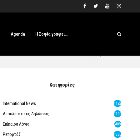
s
Agenda
Η Σοφία γράφει…
Αρχική
» ΝΕΒΜΑ
Κατηγορίες
International News
1192
Αποκλειστικές Δηλώσεις
1190
Επίκαιρα Λόγια
408
Ρεπορτάζ
1386