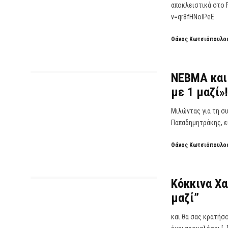
αποκλειστικά στο F
v=qr8fHNoIPeE
Θάνος Κωτσιόπουλο
NEBMA και 
με 1 μαζί»!
Μιλώντας για τη σ
Παπαδημητράκης, εί
Θάνος Κωτσιόπουλο
Κόκκινα Χα
μαζί”
και θα σας κρατήσ