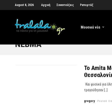
August 8, 2026
Αρχική
Συνεντεύξεις
Ρεπορτάζ
Μουσικά νέα
ΝΕΒΜΑ
Το Amita Mo
Θεσσαλονί
Και φυσικά για όλ
τραγούδησαν […]
gregory
Posted On