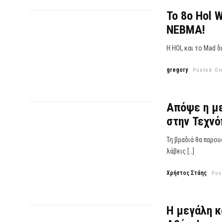
Το 8o Hol 
NΕΒΜΑ!
Η HOL και το Mad δ
gregory
Posted On
Απόψε η με
στην Τεχνό
Τη βραδιά θα παρου
λάβεις […]
Χρήστος Στάης
Pos
Η μεγάλη κ