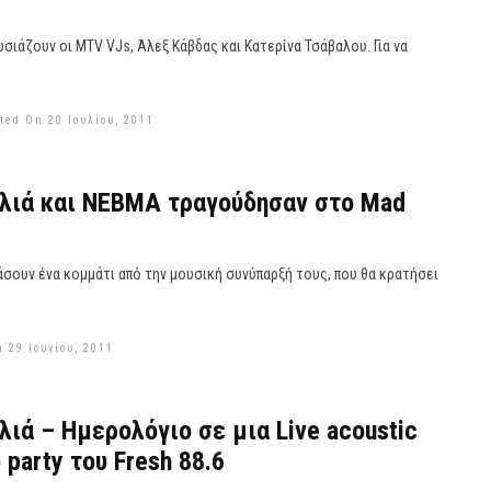
σιάζουν οι MTV VJs, Άλεξ Κάβδας και Κατερίνα Τσάβαλου. Για να
ted On 20 Ιουλίου, 2011
λιά και ΝΕΒΜΑ τραγούδησαν στο Mad
άσουν ένα κομμάτι από την μουσική συνύπαρξή τους, που θα κρατήσει
 29 Ιουνίου, 2011
λιά – Ημερολόγιο σε μια Live acoustic
 party του Fresh 88.6