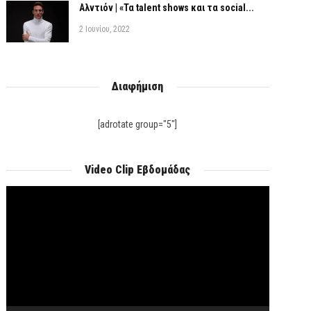
Αλντιόν | «Τα talent shows και τα social...
2 Ιουνίου, 2022
Διαφήμιση
[adrotate group="5"]
Video Clip Εβδομάδας
Πρόγραμμα
Αναπαραγωγής
Βίντεο