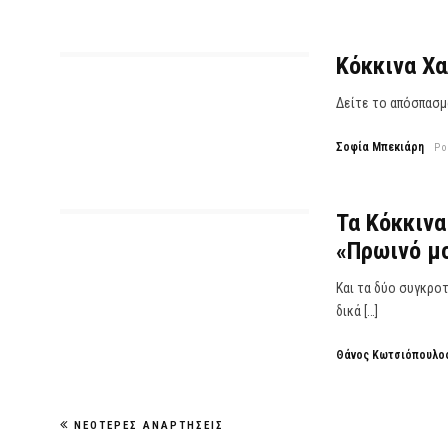
Κόκκινα Χα
Δείτε το απόσπασμ
Σοφία Μπεκιάρη
Po
Τα Κόκκινα
«Πρωινό μο
Και τα δύο συγκροτ
δικά […]
Θάνος Κωτσιόπουλο
ΝΕΌΤΕΡΕΣ ΑΝΑΡΤΉΣΕΙΣ