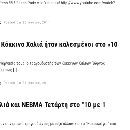
resh 88.6 Beach Party στο Yabanaki! http://www.youtube.com/watch?
ς
Posted On 25 Ιουνίου, 2011
Κόκκινα Χαλιά ήταν καλεσμένοι στο «10
υνεργασία τους, ο τραγουδιστής των Κόκκινων Χαλιών Γιώργος
πε πως […]
ς
Posted On 23 Ιουνίου, 2011
λιά και ΝΕΒΜΑ Τετάρτη στο “10 με 1
ουν συντροφιά τραγουδώντας μεταξύ άλλων και το "Ημερολόγιο" που