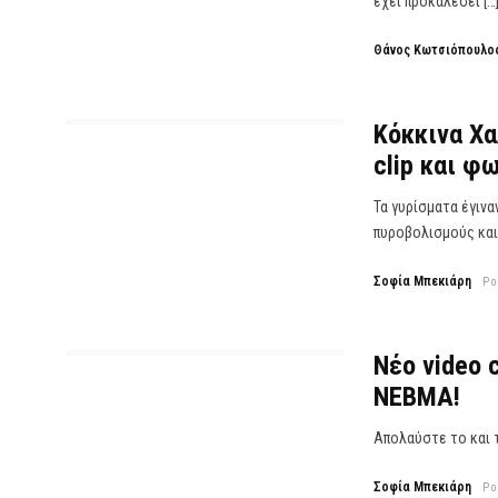
έχει προκαλέσει […
Θάνος Κωτσιόπουλο
Κόκκινα Χα
clip και φ
Τα γυρίσματα έγιν
πυροβολισμούς και 
Σοφία Μπεκιάρη
Po
Νέο video 
ΝΕΒΜΑ!
Απολαύστε το και τ
Σοφία Μπεκιάρη
Po