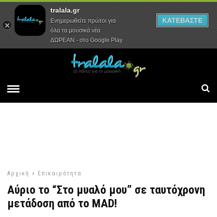
tralala.gr
Αρχική
Συνεντεύξεις
Ρεπορτάζ
ΚΑΤΕΒΑΣΤΕ
Ενημερωθείτε πρώτοι για
όλα τα μουσικά νέα
ΔΩΡΕΑΝ - στο Google Play
Αρχική
»
Επικαιρότητα
Αύριο το “Στο μυαλό μου” σε ταυτόχρονη
μετάδοση από το MAD!