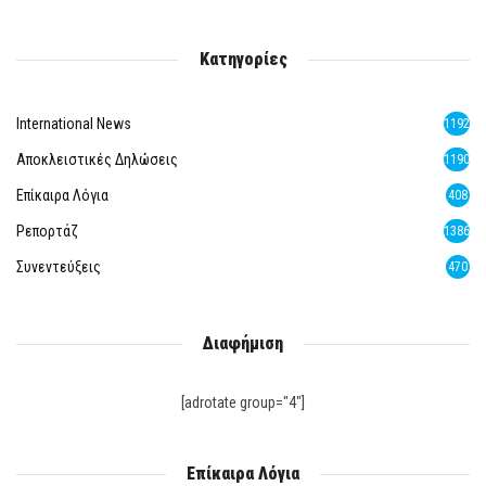
Κατηγορίες
International News
1192
Αποκλειστικές Δηλώσεις
1190
Επίκαιρα Λόγια
408
Ρεπορτάζ
1386
Συνεντεύξεις
470
Διαφήμιση
[adrotate group="4"]
Επίκαιρα Λόγια