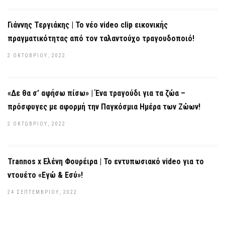
Γιάννης Τεργιάκης | Το νέο video clip εικονικής
πραγματικότητας από τον ταλαντούχο τραγουδοποιό!
2 ΟΚΤΩΒΡΊΟΥ, 2022
«Δε θα σ’ αφήσω πίσω» | Ένα τραγούδι για τα ζώα –
πρόσφυγες με αφορμή την Παγκόσμια Ημέρα των Ζώων!
2 ΟΚΤΩΒΡΊΟΥ, 2022
Trannos x Ελένη Φουρέιρα | Το εντυπωσιακό video για το
ντουέτο «Εγώ & Εσύ»!
24 ΣΕΠΤΕΜΒΡΊΟΥ, 2022