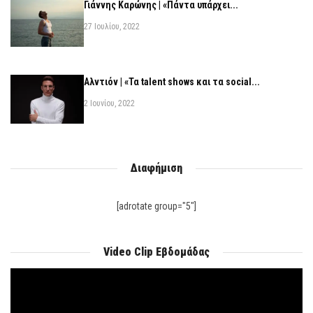
Γιάννης Καρώνης | «Πάντα υπάρχει...
27 Ιουλίου, 2022
Αλντιόν | «Τα talent shows και τα social...
2 Ιουνίου, 2022
Διαφήμιση
[adrotate group="5"]
Video Clip Εβδομάδας
Πρόγραμμα
Αναπαραγωγής
Βίντεο