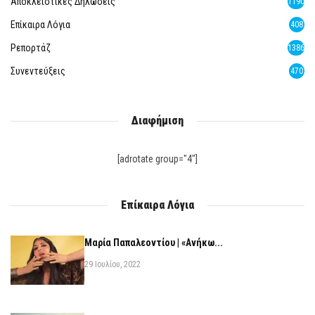
Αποκλειστικές Δηλώσεις
1190
Επίκαιρα Λόγια
408
Ρεπορτάζ
1386
Συνεντεύξεις
470
Διαφήμιση
[adrotate group="4"]
Επίκαιρα Λόγια
Μαρία Παπαλεοντίου | «Ανήκω...
29 Ιουλίου, 2022