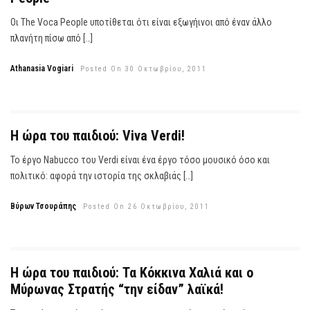
Οι The Voca People υποτίθεται ότι είναι εξωγήινοι από έναν άλλο
πλανήτη πίσω από […]
Athanasia Vogiari
Posted On 30 Οκτωβρίου, 2011
Η ώρα του παιδιού: Viva Verdi!
Το έργο Nabucco του Verdi είναι ένα έργο τόσο μουσικό όσο και
πολιτικό: αφορά την ιστορία της σκλαβιάς […]
Βύρων Τσουράπης
Posted On 26 Οκτωβρίου, 2011
Η ώρα του παιδιού: Τα Κόκκινα Χαλιά και ο
Μύρωνας Στρατής “την είδαν” λαϊκά!