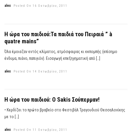
alex
Posted On 16 Οκτωβρίου, 2011
Η ώρα του παιδιού:Τα παιδιά του Πειραιά ” à
quatre mains”
Όλα έμοιαζαν εντός κλίματος, ατμόσφαιρας κι εκπομπής (επίσημο
ένδυμα, πιάνο, παπιγιόν). Εισαγωγή επεξηγηματική από […]
alex
Posted On 14 Οκτωβρίου, 2011
Η ώρα του παιδιού: Ο Sakis Σούπερμαν!
• Κερδίζει το πρώτο βραβείο στο Φεστιβάλ Τραγουδιού Θεσσαλονίκης
με το […]
alex
Posted On 11 Οκτωβρίου, 2011