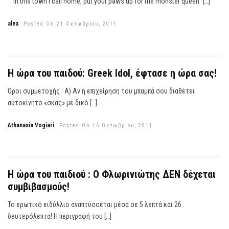
"Ιn this town Ι call home, put your paws up for the monster queen" […]
alex
Posted On 21 Οκτωβρίου, 2011
Η ώρα του παιδού: Greek Idol, έφτασε η ώρα σας!
Όροι συμμετοχής : Α) Αν η επιχείρηση του μπαμπά σου διαθέτει
αυτοκίνητο «σκας» με δικό […]
Athanasia Vogiari
Posted On 16 Οκτωβρίου, 2011
H ώρα του παιδιού : O Φλωρινιώτης ΔΕΝ δέχεται
συμβιβασμούς!
Το ερωτικό ειδύλλιο αναπτύσσεται μέσα σε 5 λεπτά και 26
δευτερόλεπτα! Η περιγραφή του […]