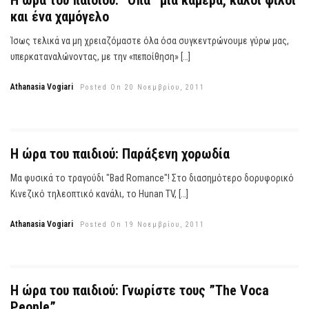
Η ώρα του παιδιού: “Όπα” μια κάμερα, καλοί φίλοι
και ένα χαμόγελο
Ίσως τελικά να μη χρειαζόμαστε όλα όσα συγκεντρώνουμε γύρω μας,
υπερκαταναλώνοντας, με την «πεποίθηση» […]
Athanasia Vogiari
Posted On 20 Νοεμβρίου, 2011
Η ώρα του παιδιού: Παράξενη χορωδία
Μα φυσικά το τραγούδι "Bad Romance"! Στο διασημότερο δορυφορικό
Κινεζικό τηλεοπτικό κανάλι, το Hunan TV, […]
Athanasia Vogiari
Posted On 19 Νοεμβρίου, 2011
Η ώρα του παιδιού: Γνωρίστε τους ”The Voca
People”