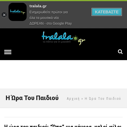
tralala.gr
Αρχική
Συνεντεύξεις
Ρεπορτάζ
ΚΑΤΕΒΑΣΤΕ
Ενημερωθείτε πρώτοι για
όλα τα μουσικά νέα
ΔΩΡΕΑΝ - στο Google Play
Η Ώρα Του Παιδιού
Αρχική
» Η Ώρα Του Παιδιού