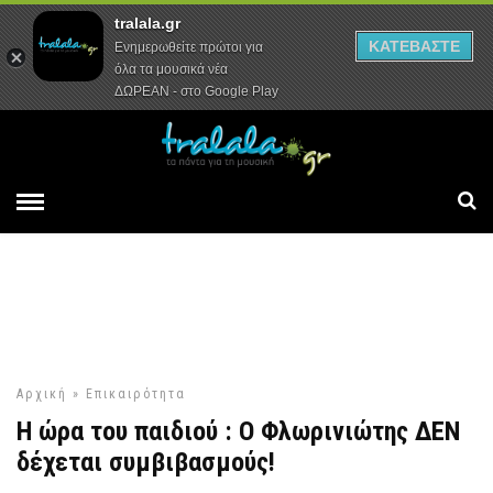
tralala.gr
Αρχική
Συνεντεύξεις
Ρεπορτάζ
ΚΑΤΕΒΑΣΤΕ
Ενημερωθείτε πρώτοι για
όλα τα μουσικά νέα
ΔΩΡΕΑΝ - στο Google Play
Αρχική
»
Επικαιρότητα
H ώρα του παιδιού : O Φλωρινιώτης ΔΕΝ
δέχεται συμβιβασμούς!