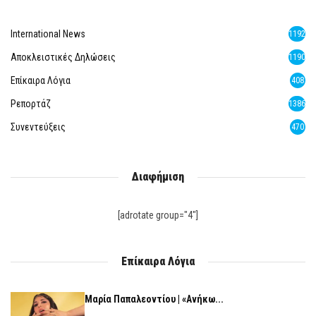
International News
1192
Αποκλειστικές Δηλώσεις
1190
Επίκαιρα Λόγια
408
Ρεπορτάζ
1386
Συνεντεύξεις
470
Διαφήμιση
[adrotate group="4"]
Επίκαιρα Λόγια
Μαρία Παπαλεοντίου | «Ανήκω...