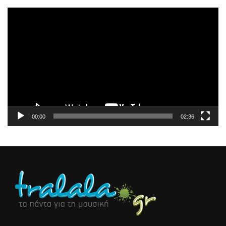
Πρόγραμμα
Αναπαραγωγής
Βίντεο
00:00
02:36