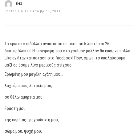
alex
Posted On 16 Οκτωβρίου, 2011
Το ερωτικό ειδύλλιο αναπτύσσεται μέσα σε 5 λεπτά και 26
δευτερόλεπτα! Η περιγραφή του στο youtube μάλλον θα έπαιρνε πολλά
Like αν ήταν κατάσταση στο facebook! Πριν, όμως, το απολαύσουμε
μαζί ας δούμε λίγο μερικούς στίχους:
Ερωμένη μου μεγάλη αγάπη μου…
λαχτάρα μου, λατρεία μου,
σε θέλω αμαρτία μου.
Εραστή μου
της καρδιάς τραγουδιστή μου,
σώμα μου, ψυχή μου,