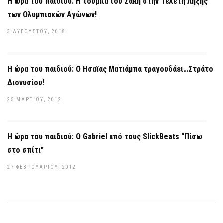
Η ώρα του παιδιού: Η τούμπα του Σάκη στην Τελετή Λήξης
των Ολυμπιακών Αγώνων!
3 ΑΥΓΟΎΣΤΟΥ, 2018
Η ώρα του παιδιού: Ο Ησαϊας Ματιάμπα τραγουδάει…Στράτο
Διονυσίου!
25 ΜΑΡΤΊΟΥ, 2012
Η ώρα του παιδιού: O Gabriel από τους SlickBeats “Πίσω
στο σπίτι”
27 ΦΕΒΡΟΥΑΡΊΟΥ, 2012