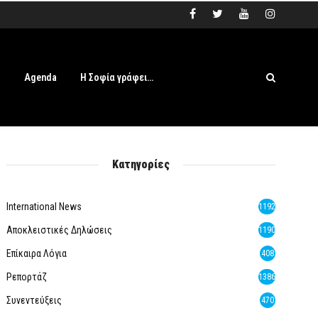
s
Agenda
Η Σοφία γράφει…
Κατηγορίες
International News
1192
Αποκλειστικές Δηλώσεις
1190
Επίκαιρα Λόγια
408
Ρεπορτάζ
1386
Συνεντεύξεις
470