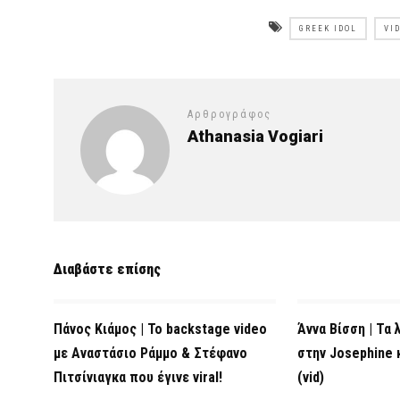
GREEK IDOL
VI
Αρθρογράφος
Athanasia Vogiari
Διαβάστε επίσης
Πάνος Κιάμος | Το backstage video
Άννα Βίσση | Τα 
με Αναστάσιο Ράμμο & Στέφανο
στην Josephine κ
Πιτσίνιαγκα που έγινε viral!
(vid)