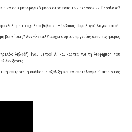
» με δικό σου μεταφορικό μέσο στον τόπο των ακροάσεων. Παράλογο?
 παράλληλα με το σχολείο βεβαίως – βεβαίως. Παράλογο? Λογικότατο!
α μη βοηθήσεις? Δεν γίνεται! Υπάρχει φόρτος εργασίας όλες τις ημέρες
πρελόκ δηλαδή) ένα… μέτρο! Α! και κάρτες για τη διαφήμιση του
τέ δεν ξέρεις.
ική επιτροπή, η audition, η εξέλιξη και το αποτέλεσμα. Ο πιτσιρικάς