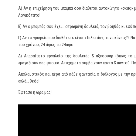
Α) Αν η επιχείρηση του μπαμπά σου διαθέτει αυτοκίνητο «σκας
Λογικότατο!
Β) Αν ο μπαμπάς σου έχει… στρωμένη δουλειά, τον βοηθάς κι εσύ
Γ) Αν το γραφείο που διαθέτετε είναι «Τελετών», τι να κάνεις?? Ν
του χρόνου, 24 ώρες το 24ωρο.
Δ) Απαραίτητο εργαλείο της δουλειάς & αξεσουάρ (όπως το μ
«μαγαζιού» σας φυσικά. Ατυχήματα συμβαίνουν πάντα & παντού. Πο
Απολαυστικός και πέρα από κάθε φαντασία ο διάλογος με την κριτ
απλά… θεός!
Έφτασε η ώρα μας!