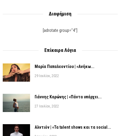
Διαφήμιση
[adrotate group="4"]
Επίκαιρα Λόγια
Μαρία Παπαλεοντίου | «Ανήκω...
29 Ιουλίου, 2022
Γιάννης Καρώνης | «Πάντα υπάρχει...
27 Ιουλίου, 2022
Αλντιόν | «Τα talent shows και τα social...