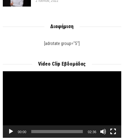
2 Ιουνίου, 2022
Διαφήμιση
[adrotate group="5"]
Video Clip Εβδομάδας
Πρόγραμμα
Αναπαραγωγής
Βίντεο
00:00
02:36