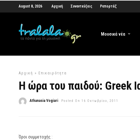
August 8, 2026
Αρχική
Συνεντεύξεις
Ρεπορτάζ
Μουσικά νέα
Αρχική
»
Επικαιρότητα
Η ώρα του παιδού: Greek I
Athanasia Vogiari
Posted On 16 Οκτωβρίου, 2011
Όροι συμμετοχής :