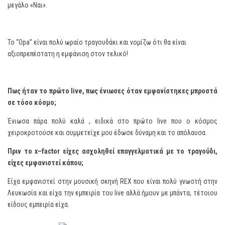
μεγάλο «Ναι».
Το “Opa” είναι πολύ ωραίο τραγουδάκι και νομίζω ότι θα είναι
αξιοπρεπέστατη η εμφάνιση στον τελικό!
Πως ήταν το πρώτο
live
, πως ένιωσες όταν εμφανίστηκες μπροστά
σε τόσο κόσμο;
Ένιωσα πάρα πολύ καλά , ειδικά στο πρώτο live που ο κόσμος
χειροκροτούσε και συμμετείχε μου έδωσε δύναμη και το απόλαυσα.
Πριν το
x
–
factor
είχες ασχοληθεί επαγγελματικά με το τραγούδι,
είχες εμφανιστεί κάπου;
Είχα εμφανιστεί στην μουσική σκηνή REX που είναι πολύ γνωστή στην
Λευκωσία και είχα την εμπειρία του live αλλά ήμουν με μπάντα, τέτοιου
είδους εμπειρία είχα.