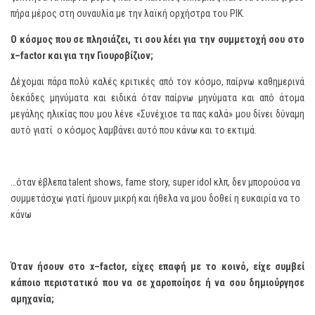
πήρα μέρος στη συναυλία με την λαϊκή ορχήστρα του ΡΙΚ.
Ο κόσμος που σε πλησιάζει, τι σου λέει για την συμμετοχή σου στο
x
–
factor
και για την Γιουροβίζιον;
Δέχομαι πάρα πολύ καλές κριτικές από τον κόσμο, παίρνω καθημερινά
δεκάδες μηνύματα και ειδικά όταν παίρνω μηνύματα και από άτομα
μεγάλης ηλικίας που μου λένε «Συνέχισε τα πας καλά» μου δίνει δύναμη
αυτό γιατί ο κόσμος λαμβάνει αυτό που κάνω και το εκτιμά.
…όταν έβλεπα talent shows, fame story, super idol κλπ, δεν μπορούσα να
συμμετάσχω γιατί ήμουν μικρή και ήθελα να μου δοθεί η ευκαιρία να το
κάνω
Όταν ήσουν στο
x
–
factor
, είχες επαφή με το κοινό, είχε συμβεί
κάποιο περιστατικό που να σε χαροποίησε ή να σου δημιούργησε
αμηχανία;