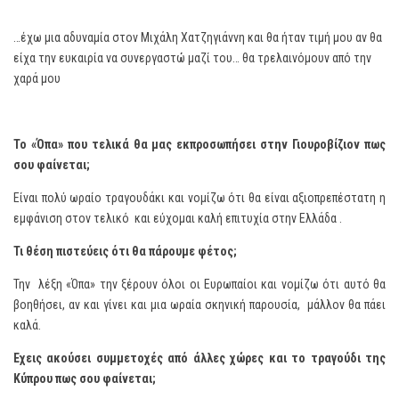
…έχω μια αδυναμία στον Μιχάλη Χατζηγιάννη και θα ήταν τιμή μου αν θα
είχα την ευκαιρία να συνεργαστώ μαζί του… θα τρελαινόμουν από την
χαρά μου
Το «Όπα» που τελικά θα μας εκπροσωπήσει στην Γιουροβίζιον πως
σου φαίνεται;
Είναι πολύ ωραίο τραγουδάκι και νομίζω ότι θα είναι αξιοπρεπέστατη η
εμφάνιση στον τελικό και εύχομαι καλή επιτυχία στην Ελλάδα .
Τι θέση πιστεύεις ότι θα πάρουμε φέτος;
Την λέξη «Όπα» την ξέρουν όλοι οι Ευρωπαίοι και νομίζω ότι αυτό θα
βοηθήσει, αν και γίνει και μια ωραία σκηνική παρουσία, μάλλον θα πάει
καλά.
Έχεις ακούσει συμμετοχές από άλλες χώρες και το τραγούδι της
Κύπρου πως σου φαίνεται;