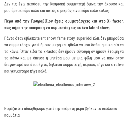
Δεν τις έχω ακούσει, την Κυπριακή συμμετοχή όμως την άκουσα και
μου άρεσε πάρα πολύ και αυτός ο μικρός είναι πάρα πολύ καλός.
Πέρα από την Γιουροβίζιον έχεις συμμετάσχεις και στο Χ-
factor
,
πως πήρε την απόφαση να συμμετάσχεις σε ένα
talent
show
;
Πάντα όταν έβλεπα talent show, fame story, super idol κλπ, δεν μπορούσα
να συμμετάσχω γιατί ήμουν μικρή και ήθελα να μου δοθεί η ευκαιρία να
το κάνω. Όταν είδα το x-factor, δεν ήμουν σίγουρη αν ήμουν έτοιμη να
το κάνω και με έπεισε η μητέρα μου με μια φίλη μου να πάω στον
διαγωνισμό και έτσι έγινε, δήλωσα συμμετοχή, πέρασα, πήγα και στα live
και γενικότερα πήγε καλά.
Νομίζω ότι αδικηθήκαμε γιατί την επόμενη μέρα βγήκαν τα υπόλοιπα
κομμάτια.