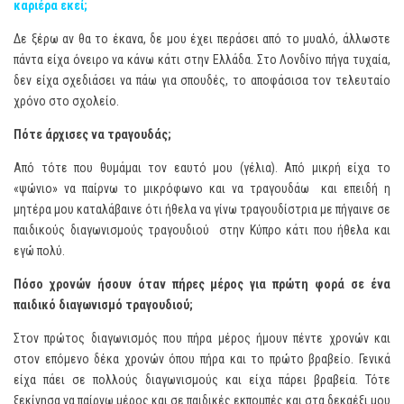
καριέρα εκεί;
Δε ξέρω αν θα το έκανα, δε μου έχει περάσει από το μυαλό, άλλωστε
πάντα είχα όνειρο να κάνω κάτι στην Ελλάδα. Στο Λονδίνο πήγα τυχαία,
δεν είχα σχεδιάσει να πάω για σπουδές, το αποφάσισα τον τελευταίο
χρόνο στο σχολείο.
Πότε άρχισες να τραγουδάς;
Από τότε που θυμάμαι τον εαυτό μου (γέλια). Από μικρή είχα το
«ψώνιο» να παίρνω το μικρόφωνο και να τραγουδάω και επειδή η
μητέρα μου καταλάβαινε ότι ήθελα να γίνω τραγουδίστρια με πήγαινε σε
παιδικούς διαγωνισμούς τραγουδιού στην Κύπρο κάτι που ήθελα και
εγώ πολύ.
Πόσο χρονών ήσουν όταν πήρες μέρος για πρώτη φορά σε ένα
παιδικό διαγωνισμό τραγουδιού;
Στον πρώτος διαγωνισμός που πήρα μέρος ήμουν πέντε χρονών και
στον επόμενο δέκα χρονών όπου πήρα και το πρώτο βραβείο. Γενικά
είχα πάει σε πολλούς διαγωνισμούς και είχα πάρει βραβεία. Τότε
ξεκίνησα να παίρνω μέρος και σε παιδικές εκπομπές και στα δεκαέξι μου