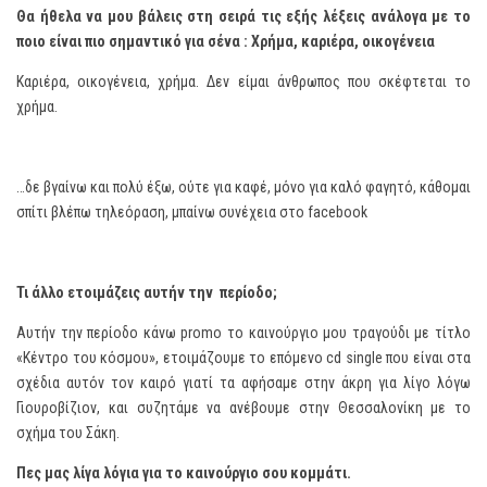
Θα ήθελα να μου βάλεις στη σειρά τις εξής λέξεις ανάλογα με το
ποιο είναι πιο σημαντικό για σένα : Χρήμα, καριέρα, οικογένεια
Καριέρα, οικογένεια, χρήμα. Δεν είμαι άνθρωπος που σκέφτεται το
χρήμα.
…δε βγαίνω και πολύ έξω, ούτε για καφέ, μόνο για καλό φαγητό, κάθομαι
σπίτι βλέπω τηλεόραση, μπαίνω συνέχεια στο facebook
Τι άλλο ετοιμάζεις αυτήν την περίοδο;
Αυτήν την περίοδο κάνω promo το καινούργιο μου τραγούδι με τίτλο
«Κέντρο του κόσμου», ετοιμάζουμε το επόμενο cd single που είναι στα
σχέδια αυτόν τον καιρό γιατί τα αφήσαμε στην άκρη για λίγο λόγω
Γιουροβίζιον, και συζητάμε να ανέβουμε στην Θεσσαλονίκη με το
σχήμα του Σάκη.
Πες μας λίγα λόγια για το καινούργιο σου κομμάτι.