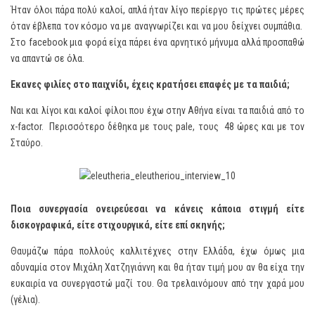
Ήταν όλοι πάρα πολύ καλοί, απλά ήταν λίγο περίεργο τις πρώτες μέρες
όταν έβλεπα τον κόσμο να με αναγνωρίζει και να μου δείχνει συμπάθια.
Στο facebook μια φορά είχα πάρει ένα αρνητικό μήνυμα αλλά προσπαθώ
να απαντώ σε όλα.
Έκανες φιλίες στο παιχνίδι, έχεις κρατήσει επαφές με τα παιδιά;
Ναι και λίγοι και καλοί φίλοι που έχω στην Αθήνα είναι τα παιδιά από το
x-factor. Περισσότερο δέθηκα με τους pale, τους 48 ώρες και με τον
Σταύρο.
Ποια συνεργασία ονειρεύεσαι να κάνεις κάποια στιγμή είτε
δισκογραφικά, είτε στιχουργικά, είτε επί σκηνής;
Θαυμάζω πάρα πολλούς καλλιτέχνες στην Ελλάδα, έχω όμως μια
αδυναμία στον Μιχάλη Χατζηγιάννη και θα ήταν τιμή μου αν θα είχα την
ευκαιρία να συνεργαστώ μαζί του. Θα τρελαινόμουν από την χαρά μου
(γέλια).