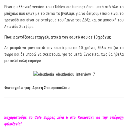
Είναι η ελληνική version του «Tables are turning» όπου μετά από όλο το
μπάχαλο που έγινε με το demo το βγάλαμε για να δείξουμε ποιο είναι το
τραγούδι και είναι σε στοίχους του Γιάννη του Δόξα και σε μουσική του
Λεωνίδα Χατζάρα.
Πως φαντάζεσαι επαγγελματικά τον εαυτό σου σε 10 χρόνια;
Δε μπορώ να φανταστώ τον εαυτό μου σε 10 χρόνια, θέλω να ζω το
τώρα και δε μπορώ να σκέφτομαι για το μετά. Εννοείται πως θα ήθελα
μια πολύ καλή καριέρα.
Φωτογράφηση: Αρετή Σταυροπούλου
Eυχαριστούμε το Cafe Supper, Σίνα 6 στο Κολωνάκι για την υπέροχη
φιλοξενία!