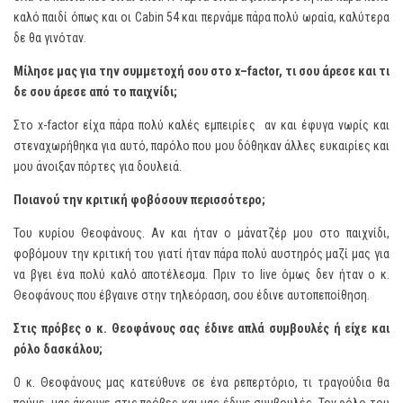
καλό παιδί όπως και οι Cabin 54 και περνάμε πάρα πολύ ωραία, καλύτερα
δε θα γινόταν.
Μίλησε μας για την συμμετοχή σου στο
x
–
factor
, τι σου άρεσε και τι
δε σου άρεσε από το παιχνίδι;
Στο x-factor είχα πάρα πολύ καλές εμπειρίες αν και έφυγα νωρίς και
στεναχωρήθηκα για αυτό, παρόλο που μου δόθηκαν άλλες ευκαιρίες και
μου άνοιξαν πόρτες για δουλειά.
Ποιανού την κριτική φοβόσουν περισσότερο;
Του κυρίου Θεοφάνους. Αν και ήταν ο μάνατζέρ μου στο παιχνίδι,
φοβόμουν την κριτική του γιατί ήταν πάρα πολύ αυστηρός μαζί μας για
να βγει ένα πολύ καλό αποτέλεσμα. Πριν το live όμως δεν ήταν ο κ.
Θεοφάνους που έβγαινε στην τηλεόραση, σου έδινε αυτοπεποίθηση.
Στις πρόβες ο κ. Θεοφάνους σας έδινε απλά συμβουλές ή είχε και
ρόλο δασκάλου;
Ο κ. Θεοφάνους μας κατεύθυνε σε ένα ρεπερτόριο, τι τραγούδια θα