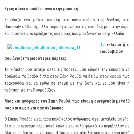
Έχεις κάνει σπουδές πάνω στην μουσική;
Σπούδαζα ένα χρόνο μουσική στο πανεπιστήμιο της Αγγλίας στο
University of Surrey, αλλά τώρα έχω αφήσει τις σπουδές μου στην άκρη
και προσπαθώ να αρπάξω τις ευκαιρίες που μου δίνονται στην Ελλάδα.
Το
x
–
factor
ή η
Γιουροβίζιον
σου άνοιξε περισσότερες πόρτες;
Το x-factor μου άνοιξε όλες τις πόρτες, μου έδωσε την ευκαιρία να
δουλεύω το βράδυ δίπλα στον Σάκη Ρουβά, να δείξω στον κόσμο πως
τραγουδάω και να έρθω σε επαφή με την Sony και να μου γίνει η
πρόταση για την Γιουροβίζιον.
Μιας και ανέφερες τον Σάκη Ρουβά, πως είναι η συνεργασία μεταξύ
σας και πως είναι σαν άνθρωπος;
Ο Σάκης Ρουβάς είναι πάρα πολύ καλός άνθρωπος, έχει μεγαλείο ψυχής.
Στο club περνάμε πάρα πολύ καλά είναι πολύ φιλικό το περιβάλλον με
όλα τα παιδιά που είναι εκεί. Η Τάμτα είναι αξιολάτρευτη και πάρα πολύ