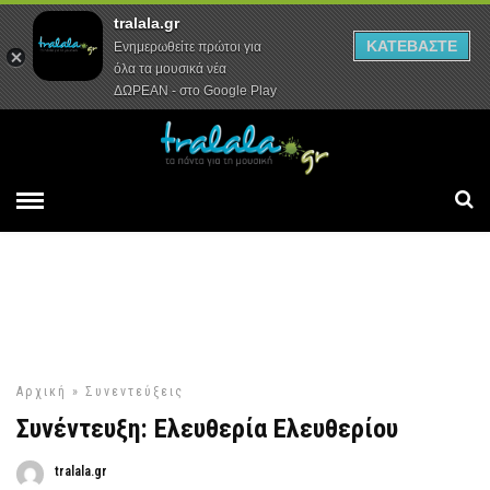
tralala.gr
Αρχική
Συνεντεύξεις
Ρεπορτάζ
ΚΑΤΕΒΑΣΤΕ
Ενημερωθείτε πρώτοι για
όλα τα μουσικά νέα
ΔΩΡΕΑΝ - στο Google Play
Αρχική
»
Συνεντεύξεις
Συνέντευξη: Ελευθερία Ελευθερίου
tralala.gr