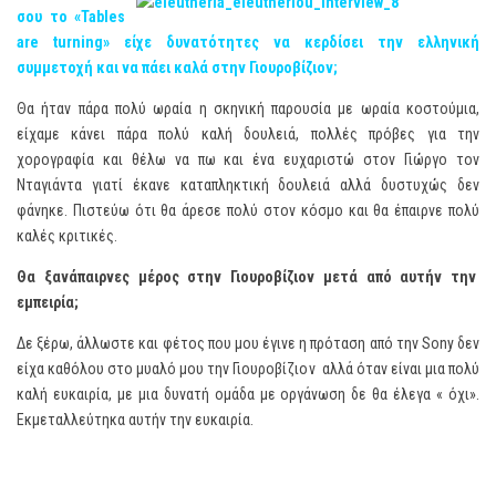
σου το «Tables
are turning» είχε δυνατότητες να κερδίσει την ελληνική
συμμετοχή και να πάει καλά στην Γιουροβίζιον;
Θα ήταν πάρα πολύ ωραία η σκηνική παρουσία με ωραία κοστούμια,
είχαμε κάνει πάρα πολύ καλή δουλειά, πολλές πρόβες για την
χορογραφία και θέλω να πω και ένα ευχαριστώ στον Γιώργο τον
Νταγιάντα γιατί έκανε καταπληκτική δουλειά αλλά δυστυχώς δεν
φάνηκε. Πιστεύω ότι θα άρεσε πολύ στον κόσμο και θα έπαιρνε πολύ
καλές κριτικές.
Θα ξανάπαιρνες μέρος στην Γιουροβίζιον μετά από αυτήν την
εμπειρία;
Δε ξέρω, άλλωστε και φέτος που μου έγινε η πρόταση από την Sony δεν
είχα καθόλου στο μυαλό μου την Γιουροβίζιον αλλά όταν είναι μια πολύ
καλή ευκαιρία, με μια δυνατή ομάδα με οργάνωση δε θα έλεγα « όχι».
Εκμεταλλεύτηκα αυτήν την ευκαιρία.