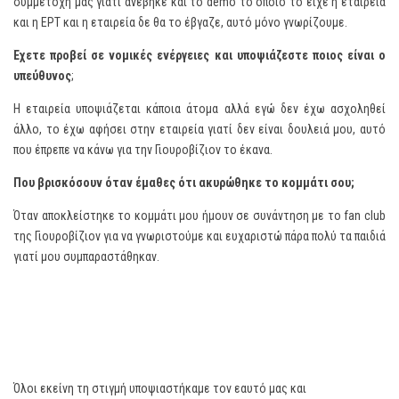
συμμετοχή μας γιατί ανέβηκε και το demo το οποίο το είχε η εταιρεία
και η ΕΡΤ και η εταιρεία δε θα το έβγαζε, αυτό μόνο γνωρίζουμε.
Έχετε προβεί σε νομικές ενέργειες και υποψιάζεστε ποιος είναι ο
υπεύθυνος
;
Η εταιρεία υποψιάζεται κάποια άτομα αλλά εγώ δεν έχω ασχοληθεί
άλλο, το έχω αφήσει στην εταιρεία γιατί δεν είναι δουλειά μου, αυτό
που έπρεπε να κάνω για την Γιουροβίζιον το έκανα.
Που βρισκόσουν όταν έμαθες ότι ακυρώθηκε το κομμάτι σου;
Όταν αποκλείστηκε το κομμάτι μου ήμουν σε συνάντηση με το fan club
της Γιουροβίζιον για να γνωριστούμε και ευχαριστώ πάρα πολύ τα παιδιά
γιατί μου συμπαραστάθηκαν.
Όλοι εκείνη τη στιγμή υποψιαστήκαμε τον εαυτό μας και