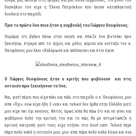
πούμε, μας άκουγε στις πρόβες και μας έδινε συμβουλές. Τον ρόλο του
δασκάλου τον είχε η Έλενα Πατρόκλου που έκανε καταπληκτική
δουλειά στο παιχνίδι.
Πριν το πρώτο
live
ποια ήταν η συμβουλή του Γιώργου Θεοφάνους;
Θυμάμαι ότι βγήκα πάνω στην σκηνή και έπαιζε ένα βιντεάκι πριν
ξεκινήσω, έτρεμα από το άγχος και μόλις γύρισα και κοίταξα τον κ.
Θεοφάνους μου λέει «Χαλάρωσε και απόλαυσε» και έτσι έγινε.
Ο Γιώργος Θεοφάνους ήταν ο κριτής που φοβόσουν και στις
οντισιόν πριν ξεκινήσουν τα
live
;
Ναι, γιατί πέρσι που είχα πάει και πάλι στο παιχνίδι ο κ. Θεοφάνους μου
είπε «Όχι», ενώ είχα ήδη 3 «ναι» και τελικά δεν ήρθα στην Ελλάδα γιατί
μου είχε πει όχι εκείνος. Φέτος όμως είπα θα πάω ότι και να γίνει και
φοβόμουν πολύ την κριτική του και το πώς θα με αντιμετώπιζε η
κριτική επιτροπή γιατί τους είχα στήσει στο boot cam. Τελικά πήγε
πάρα πολύ καλά η οντισιόν μου, μου είπε πάρα πολύ καλά λόγια και ένα