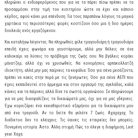
πληρώνει ο ενδιαφερόμενος που για να τα πάρει πίσω πρέπει να τα
προσαρμόσει στην τιμή του εισιτηρίου ώστε να έχει και κάποιο
κέρδος, αφού κάνει μια επένδυση. Για τους παραπάνω λόγους τα μαγικά
χαρτάκια τις περισσότερες φορές κοστίζουν όσο μια ή δυο ημέρες
δουλειάς ενός εργαζόμενου.
Και καταλήγω λέγοντας. Να πληρωθείς φίλε τραγουδιάρη ή τραγουδιάρα
επειδή έχεις φωνάρα και γουστάρουμε, αλλά μην θέλεις σε ένα
καλοκαίρι να λύσεις το πρόβλημα της ζωής σου. Να βγάλεις κοράκι
μάνατζερ, αλλά όχι να χρυσωθείς. Να κονομήσεις αρπακολλατζή
ιδιοκτήτη, αλλά μην μας παίρνεις τα κεφάλια. Όσο για σένα μεσάζοντα,
πρέπει να καείς στην πυρά με τις ξενέρωτες. Όσο για σένα ΑΕΠΙ που
έχεις εκπαιδευτεί στο άρμεγμα και στον οργασμό της αγελάδας, καλά
κάνεις και τα παίρνεις αλλά δίνε τα σωστά, οργανώσου. Σε πληρώνουμε
για να μας διασφαλίζεις τα δικαιώματά μας, όχι για να μας γδέρνεις.
Έχω κορνιζάρει ένα εκκαθαριστικό εξαμήνου για τα δικαιώματα μου
από ένα τραγούδι. Αν το δείτε θα γελάτε 7 ζωές. Αχαχαχαχ. Το
διαδίκτυο δεν το ελέγχεις. Τις ύαινες τις εταιρείες δεν μπορείς;
Πονεμένη ιστορία. Άστο. Άλλη στιγμή. Πώς το έλεγε η διαφήμιση; Last
year. Χαχα.