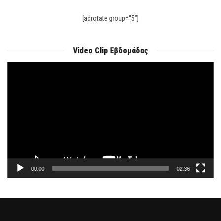
[adrotate group="5"]
Video Clip Εβδομάδας
Πρόγραμμα
Αναπαραγωγής
Βίντεο
00:00
02:36