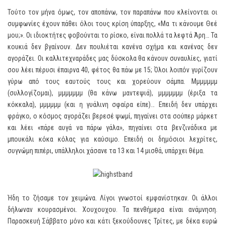
Τούτο τον μήνα όμως, τον αποπάνω, τον παραπάνω που κλείνονται οι
συμφωνίες έχουν πάθει όλοι τους κρίση ύπαρξης, «Μα τι κάνουμε Θεέ
μου;». Οι ιδιοκτήτες φοβούνται το ρίσκο, είναι πολλά τα λεφτά Άρη… Τα
κουκιά δεν βγαίνουν. Δεν πουλιέται κανένα σχήμα και κανένας δεν
αγοράζει. Οι καλλιτεχναράδες μας δύσκολα θα κάνουν συναυλίες, γιατί
σου λέει πέρυσι έπαιρνα 40, φέτος θα πάω με 15; Όλοι λοιπόν γυρίζουν
γύρω από τους εαυτούς τους και χορεύουν σάμπα. Μμμμμμμ
(συλλογίζομαι), μμμμμμμ (θα κάνω μαντεψιά), μμμμμμμ (έριξα τα
κόκκαλα), μμμμμμ (και η γυάλινη σφαίρα είπε)… Επειδή δεν υπάρχει
φράγκο, ο κόσμος αγοράζει βερεσέ ψωμί, πηγαίνει στα σούπερ μάρκετ
και λέει «πάρε αυγά να πάρω γάλα», πηγαίνει στα βενζινάδικα με
μπουκάλι κόκα κόλας για καύσιμο. Επειδή οι δημόσιοι λεχρίτες,
συγνώμη πιπέρι, υπάλληλοι χάσανε τα 13 και 14 μισθά, υπάρχει θέμα.
Ήδη το ζήσαμε τον χειμώνα. Λίγοι γνωστοί εμφανίστηκαν. Οι άλλοι
δήλωναν κουρασμένοι. Χουχουχου. Τα πενθήμερα είναι ανάμνηση.
Παρασκευή Σάββατο μόνο και κάτι ξεκούδουνες Τρίτες, με δέκα ευρώ