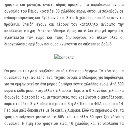
γραφεία και μαγαζιά, έναντι αδράς αμοιβής. Για παράδειγμα, αν μια
συναυλία του Ρέμου κοστίζει 30 χιλιάδες ευρώ, αυτοί μεσολαβούν σε
ενδιαφερόμενους και βγάζουν 2 και 3 και 5 χιλιάδες επειδή έκαναν το
προξενιό. Επειδή έχουν και ξέρουν τον κατάλληλο άνθρωπο την
κατάλληλη στιγμή. Μακροπρόθεσμα όμως αυτό λειτουργεί αρνητικά,
εξευτελίζει τον χώρο και τους δημιουργούς και πλέον όλες οι
διοργανώσεις αρχίζουν και συρρικνώνονται σε απίστευτο βαθμό.
Θα μου πείτε «γιατί συμβαίνει αυτό;». Θα σας εξηγήσω. Το κόστος μια
συναυλίας έχει ως εξής. Ένα τυχαίο όνομα, ο Μάλαμας για παράδειγμα,
για να εμφανιστεί σε ένα μέρος θα πάρει πέντε χιλιάδες ευρώ. Από 500
ευρώ ο κάθε μουσικός, άλλα 3 χιλιάρικα. Πάμε στα 8. Κανά δυο χιλιάρικα
διαμονές, διατροφές και μετακινήσεις, που χρεώνεται ο μαγαζάτορας,
πάμε στα δέκα. 3 χιλιάδες ο ήχος και 3 η ΑΕΠΙ και το ΦΠΑ πάμε στα 14.
Πες όλα μαζί δεκαπέντε με δεκαέξι χιλιάρικα. Εδώ να σημειώσω ότι τα
γραφεία παίρνουν μπροστά το 50% και το άλλο 50 πριν ξεκινήσει η
συναυλία. Η τιμή του γραφείου είναι 10 χιλιάδες και τα υπόλοιπα τα