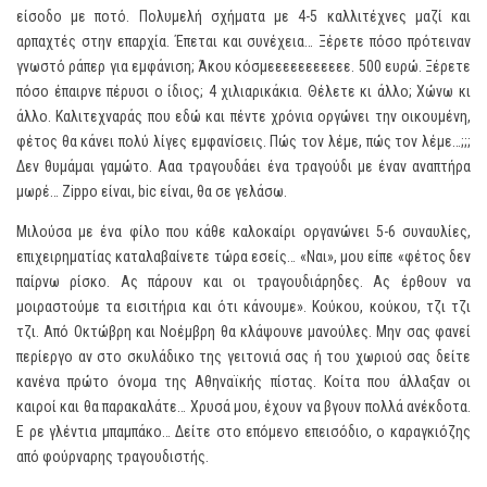
είσοδο με ποτό. Πολυμελή σχήματα με 4-5 καλλιτέχνες μαζί και
αρπαχτές στην επαρχία. Έπεται και συνέχεια… Ξέρετε πόσο πρότειναν
γνωστό ράπερ για εμφάνιση; Άκου κόσμεεεεεεεεεεε. 500 ευρώ. Ξέρετε
πόσο έπαιρνε πέρυσι ο ίδιος; 4 χιλιαρικάκια. Θέλετε κι άλλο; Χώνω κι
άλλο. Καλιτεχναράς που εδώ και πέντε χρόνια οργώνει την οικουμένη,
φέτος θα κάνει πολύ λίγες εμφανίσεις. Πώς τον λέμε, πώς τον λέμε…;;;
Δεν θυμάμαι γαμώτο. Ααα τραγουδάει ένα τραγούδι με έναν αναπτήρα
μωρέ… Zippo είναι, bic είναι, θα σε γελάσω.
Μιλούσα με ένα φίλο που κάθε καλοκαίρι οργανώνει 5-6 συναυλίες,
επιχειρηματίας καταλαβαίνετε τώρα εσείς… «Ναι», μου είπε «φέτος δεν
παίρνω ρίσκο. Ας πάρουν και οι τραγουδιάρηδες. Ας έρθουν να
μοιραστούμε τα εισιτήρια και ότι κάνουμε». Κούκου, κούκου, τζι τζι
τζι. Από Οκτώβρη και Νοέμβρη θα κλάψουνε μανούλες. Μην σας φανεί
περίεργο αν στο σκυλάδικο της γειτονιά σας ή του χωριού σας δείτε
κανένα πρώτο όνομα της Αθηναϊκής πίστας. Κοίτα που άλλαξαν οι
καιροί και θα παρακαλάτε… Χρυσά μου, έχουν να βγουν πολλά ανέκδοτα.
Ε ρε γλέντια μπαμπάκο… Δείτε στο επόμενο επεισόδιο, ο καραγκιόζης
από φούρναρης τραγουδιστής.