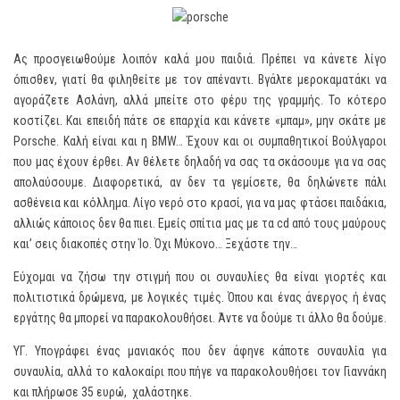
Ας προσγειωθούμε λοιπόν καλά μου παιδιά. Πρέπει να κάνετε λίγο
όπισθεν, γιατί θα φιληθείτε με τον απέναντι. Βγάλτε μεροκαματάκι να
αγοράζετε Ασλάνη, αλλά μπείτε στο φέρυ της γραμμής. Το κότερο
κοστίζει. Και επειδή πάτε σε επαρχία και κάνετε «μπαμ», μην σκάτε με
Porsche. Καλή είναι και η BMW… Έχουν και οι συμπαθητικοί Βούλγαροι
που μας έχουν έρθει. Αν θέλετε δηλαδή να σας τα σκάσουμε για να σας
απολαύσουμε. Διαφορετικά, αν δεν τα γεμίσετε, θα δηλώνετε πάλι
ασθένεια και κόλλημα. Λίγο νερό στο κρασί, για να μας φτάσει παιδάκια,
αλλιώς κάποιος δεν θα πιει. Εμείς σπίτια μας με τα cd από τους μαύρους
και’ σεις διακοπές στην Ίο. Όχι Μύκονο… Ξεχάστε την…
Εύχομαι να ζήσω την στιγμή που οι συναυλίες θα είναι γιορτές και
πολιτιστικά δρώμενα, με λογικές τιμές. Όπου και ένας άνεργος ή ένας
εργάτης θα μπορεί να παρακολουθήσει. Άντε να δούμε τι άλλο θα δούμε.
ΥΓ. Υπογράφει ένας μανιακός που δεν άφηνε κάποτε συναυλία για
συναυλία, αλλά το καλοκαίρι που πήγε να παρακολουθήσει τον Γιαννάκη
και πλήρωσε 35 ευρώ, χαλάστηκε.