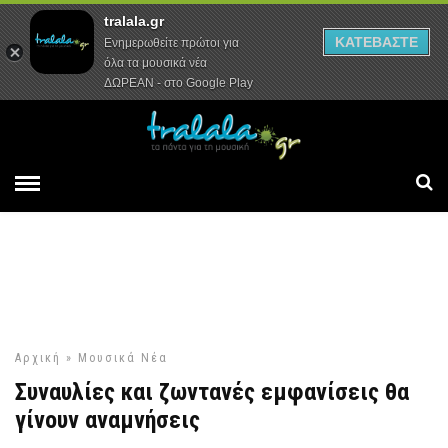
tralala.gr
Αρχική
Συνεντεύξεις
Ρεπορτάζ
ΚΑΤΕΒΑΣΤΕ
Ενημερωθείτε πρώτοι για
όλα τα μουσικά νέα
ΔΩΡΕΑΝ - στο Google Play
Αρχική
»
Μουσικά Νέα
Συναυλίες και ζωντανές εμφανίσεις θα
γίνουν αναμνήσεις