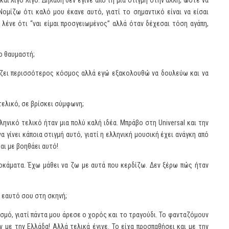
αι λίγο λίγο. Δηλαδή δεν έγινε από τη μια στιγμή στην άλλη, ώστε να
ομίζω ότι καλό μου έκανε αυτό, γιατί το σημαντικό είναι να είσαι
 λένε ότι “ναι είμαι προσγειωμένος” αλλά όταν δέχεσαι τόση αγάπη,
ο θαυμαστή;
ωρίζει περισσότερος κόσμος αλλά εγώ εξακολουθώ να δουλεύω και να
τελικό, σε βρίσκει σύμφωνη;
ληνικό τελικό ήταν μια πολύ καλή ιδέα. Μπράβο στη Universal και την
α γίνει κάποια στιγμή αυτό, γιατί η ελληνική μουσική έχει ανάγκη από
και με βοηθάει αυτό!
τοκάματα. Έχω μάθει να ζω με αυτά που κερδίζω. Δεν ξέρω πώς ήταν
 εαυτό σου στη σκηνή;
μό, γιατί πάντα μου άρεσε ο χορός και το τραγούδι. Το φανταζόμουν
ν με την Ελλάδα! Αλλά τελικά έγινε. Το είχα προσπαθήσει και με την