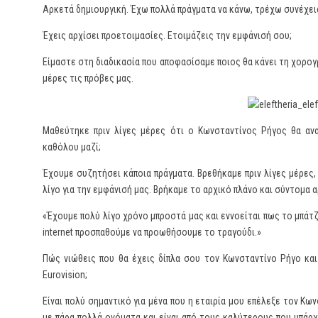
Αρκετά δημιουργική. Έχω πολλά πράγματα να κάνω, τρέχω συνέχεια
Έχεις αρχίσει προετοιμασίες. Ετοιμάζεις την εμφάνισή σου;
Είμαστε στη διαδικασία που αποφασίσαμε ποιος θα κάνει τη χορο
μέρες τις πρόβες μας.
Μαθεύτηκε πριν λίγες μέρες ότι ο Κωνσταντίνος Ρήγος θα αν
καθόλου μαζί;
Έχουμε συζητήσει κάποια πράγματα. Βρεθήκαμε πριν λίγες μέρες,
λίγο για την εμφάνισή μας. Βρήκαμε το αρχικό πλάνο και σύντομα 
«Έχουμε πολύ λίγο χρόνο μπροστά μας και εννοείται πως το μπάτζ
internet προσπαθούμε να προωθήσουμε το τραγούδι.»
Πώς νιώθεις που θα έχεις δίπλα σου τον Κωνσταντίνο Ρήγο και
Eurovision;
Είναι πολύ σημαντικό για μένα που η εταιρία μου επέλεξε τον Κ
με πάρα πολλά ονόματα και είναι από τους καλύτερους που υπάρχ