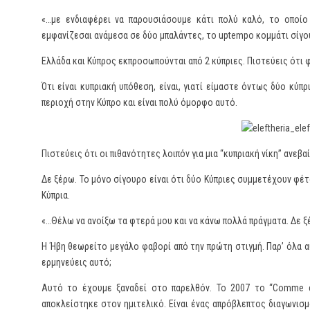
«…με ενδιαφέρει να παρουσιάσουμε κάτι πολύ καλό, το οποί
εμφανίζεσαι ανάμεσα σε δύο μπαλάντες, το uptempo κομμάτι σίγου
Ελλάδα και Κύπρος εκπροσωπούνται από 2 κύπριες. Πιστεύεις ότι φ
Ότι είναι κυπριακή υπόθεση, είναι, γιατί είμαστε όντως δύο κύπρ
περιοχή στην Κύπρο και είναι πολύ όμορφο αυτό.
Πιστεύεις ότι οι πιθανότητες λοιπόν για μια “κυπριακή νίκη” ανεβα
Δε ξέρω. Το μόνο σίγουρο είναι ότι δύο Κύπριες συμμετέχουν φέτο
Κύπρια.
«…Θέλω να ανοίξω τα φτερά μου και να κάνω πολλά πράγματα. Δε ξ
Η Ήβη θεωρείτο μεγάλο φαβορί από την πρώτη στιγμή. Παρ’ όλα 
ερμηνεύεις αυτό;
Αυτό το έχουμε ξαναδεί στο παρελθόν. Το 2007 το “Comme c
αποκλείστηκε στον ημιτελικό. Είναι ένας απρόβλεπτος διαγωνισμ