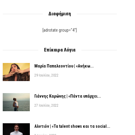
Διαφήμιση
[adrotate group="4"]
Επίκαιρα Λόγια
Μαρία Παπαλεοντίου | «Ανήκω...
29 Ιουλίου, 2022
Γιάννης Καρώνης | «Πάντα υπάρχει...
27 Ιουλίου, 2022
Αλντιόν | «Τα talent shows και τα social...