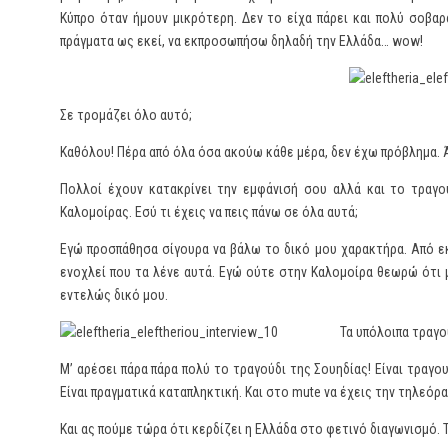
Κύπρο όταν ήμουν μικρότερη. Δεν το είχα πάρει και πολύ σοβαρ
πράγματα ως εκεί, να εκπροσωπήσω δηλαδή την Ελλάδα… wow!
Σε τρομάζει όλο αυτό;
Καθόλου! Πέρα από όλα όσα ακούω κάθε μέρα, δεν έχω πρόβλημα.
Πολλοί έχουν κατακρίνει την εμφάνισή σου αλλά και το τραγού
Καλομοίρας. Εσύ τι έχεις να πεις πάνω σε όλα αυτά;
Εγώ προσπάθησα σίγουρα να βάλω το δικό μου χαρακτήρα. Από εκε
ενοχλεί που τα λένε αυτά. Εγώ ούτε στην Καλομοίρα θεωρώ ότι μ
εντελώς δικό μου.
Τα υπόλοιπα τραγο
Μ’ αρέσει πάρα πάρα πολύ το τραγούδι της Σουηδίας! Είναι τραγο
Είναι πραγματικά καταπληκτική. Και στο mute να έχεις την τηλεόρα
Και ας πούμε τώρα ότι κερδίζει η Ελλάδα στο φετινό διαγωνισμό. Τ