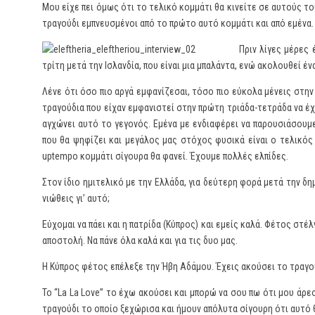
Μου είχε πει όμως ότι το τελικό κομμάτι θα κινείτε σε αυτούς το
τραγούδι εμπνευσμένοι από το πρώτο αυτό κομμάτι και από εμένα. 
Πριν λίγες μέρες
τρίτη μετά την Ισλανδία, που είναι μια μπαλάντα, ενώ ακολουθεί έν
Λένε ότι όσο πιο αργά εμφανίζεσαι, τόσο πιο εύκολα μένεις στη
τραγούδια που είχαν εμφανιστεί στην πρώτη τριάδα-τετράδα να έχο
αγχώνει αυτό το γεγονός. Εμένα με ενδιαφέρει να παρουσιάσουμ
που θα ψηφίζει και μεγάλος μας στόχος φυσικά είναι ο τελικός
uptempo κομμάτι σίγουρα θα φανεί. Έχουμε πολλές ελπίδες.
Στον ίδιο ημιτελικό με την Ελλάδα, για δεύτερη φορά μετά την δ
νιώθεις γι’ αυτό;
Εύχομαι να πάει και η πατρίδα (Κύπρος) και εμείς καλά. Φέτος στέ
αποστολή. Να πάνε όλα καλά και για τις δυο μας.
Η Κύπρος φέτος επέλεξε την Ήβη Αδάμου. Έχεις ακούσει το τραγούδ
Το “La La Love” το έχω ακούσει και μπορώ να σου πω ότι μου άρε
τραγούδι το οποίο ξεχώρισα και ήμουν απόλυτα σίγουρη ότι αυτό θ