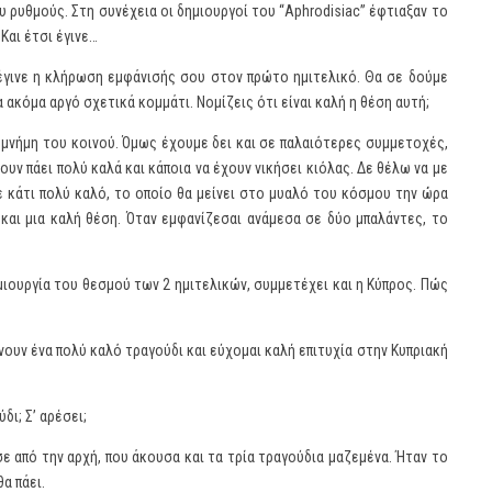
υ ρυθμούς. Στη συνέχεια οι δημιουργοί του “Aphrodisiac” έφτιαξαν το
Και έτσι έγινε…
 έγινε η κλήρωση εμφάνισής σου στον πρώτο ημιτελικό. Θα σε δούμε
α ακόμα αργό σχετικά κομμάτι. Νομίζεις ότι είναι καλή η θέση αυτή;
ν μνήμη του κοινού. Όμως έχουμε δει και σε παλαιότερες συμμετοχές,
υν πάει πολύ καλά και κάποια να έχουν νικήσει κιόλας. Δε θέλω να με
ε κάτι πολύ καλό, το οποίο θα μείνει στο μυαλό του κόσμου την ώρα
 και μια καλή θέση. Όταν εμφανίζεσαι ανάμεσα σε δύο μπαλάντες, το
ημιουργία του θεσμού των 2 ημιτελικών, συμμετέχει και η Κύπρος. Πώς
λνουν ένα πολύ καλό τραγούδι και εύχομαι καλή επιτυχία στην Κυπριακή
ι; Σ’ αρέσει;
σε από την αρχή, που άκουσα και τα τρία τραγούδια μαζεμένα. Ήταν το
α πάει.