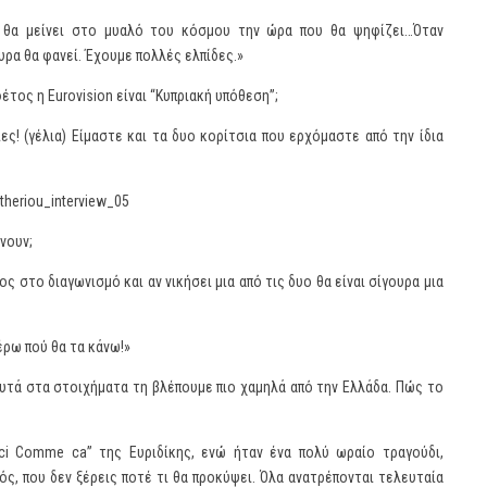
ο θα μείνει στο μυαλό του κόσμου την ώρα που θα ψηφίζει…Όταν
ρα θα φανεί. Έχουμε πολλές ελπίδες.»
έτος η Eurovision είναι “Κυπριακή υπόθεση”;
ιες! (γέλια) Είμαστε και τα δυο κορίτσια που ερχόμαστε από την ίδια
ίνουν;
ς στο διαγωνισμό και αν νικήσει μια από τις δυο θα είναι σίγουρα μια
έρω πού θα τα κάνω!»
αυτά στα στοιχήματα τη βλέπουμε πιο χαμηλά από την Ελλάδα. Πώς το
i Comme ca” της Ευριδίκης, ενώ ήταν ένα πολύ ωραίο τραγούδι,
ός, που δεν ξέρεις ποτέ τι θα προκύψει. Όλα ανατρέπονται τελευταία