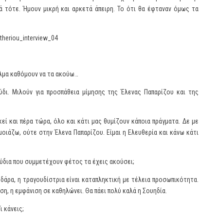
ά τότε. Ήμουν μικρή και αρκετά άπειρη. Το ότι θα έφταναν όμως τα
 Άμα καθόμουν να τα ακούω…
δι. Μιλούν για προσπάθεια μίμησης της Έλενας Παπαρίζου και της
ί και πέρα τώρα, όλο και κάτι μας θυμίζουν κάποια πράγματα. Δε με
οιάζω, ούτε στην Έλενα Παπαρίζου. Είμαι η Ελευθερία και κάνω κάτι
ύδια που συμμετέχουν φέτος τα έχεις ακούσει;
υδάρα, η τραγουδίστρια είναι καταπληκτική με τέλεια προσωπικότητα.
ση, η εμφάνιση σε καθηλώνει. Θα πάει πολύ καλά η Σουηδία.
ι κάνεις;