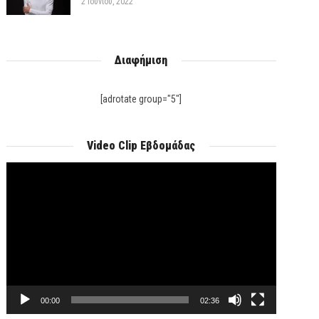
2 Ιουνίου, 2022
Διαφήμιση
[adrotate group="5"]
Video Clip Εβδομάδας
Πρόγραμμα
Αναπαραγωγής
Βίντεο
00:00
02:36