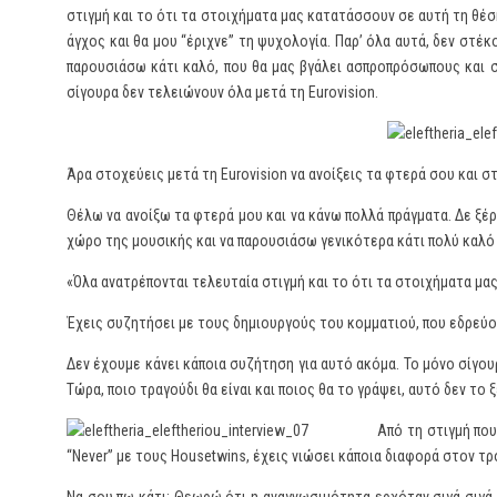
στιγμή και το ότι τα στοιχήματα μας κατατάσσουν σε αυτή τη θέση
άγχος και θα μου “έριχνε” τη ψυχολογία. Παρ’ όλα αυτά, δεν στέ
παρουσιάσω κάτι καλό, που θα μας βγάλει ασπροπρόσωπους και σί
σίγουρα δεν τελειώνουν όλα μετά τη Eurovision.
Άρα στοχεύεις μετά τη Eurovision να ανοίξεις τα φτερά σου και σ
Θέλω να ανοίξω τα φτερά μου και να κάνω πολλά πράγματα. Δε ξέρ
χώρο της μουσικής και να παρουσιάσω γενικότερα κάτι πολύ καλό 
«Όλα ανατρέπονται τελευταία στιγμή και το ότι τα στοιχήματα μα
Έχεις συζητήσει με τους δημιουργούς του κομματιού, που εδρεύου
Δεν έχουμε κάνει κάποια συζήτηση για αυτό ακόμα. Το μόνο σίγουρ
Τώρα, ποιο τραγούδι θα είναι και ποιος θα το γράψει, αυτό δεν το
Από τη στιγμή που
“Never” με τους Housetwins, έχεις νιώσει κάποια διαφορά στον τρ