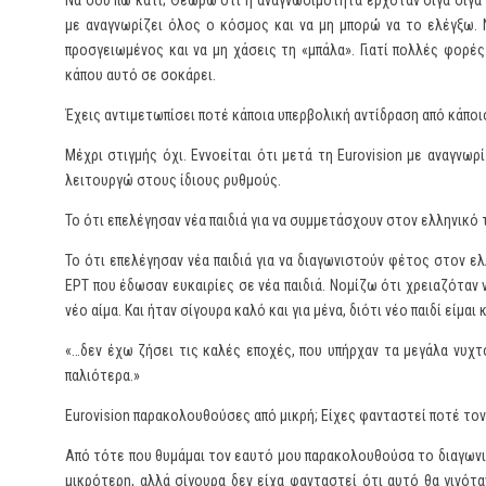
Να σου πω κάτι; Θεωρώ ότι η αναγνωσιμότητα ερχόταν σιγά σιγά κ
με αναγνωρίζει όλος ο κόσμος και να μη μπορώ να το ελέγξω. Ν
προσγειωμένος και να μη χάσεις τη «μπάλα». Γιατί πολλές φορές
κάπου αυτό σε σοκάρει.
Έχεις αντιμετωπίσει ποτέ κάποια υπερβολική αντίδραση από κάποι
Μέχρι στιγμής όχι. Εννοείται ότι μετά τη Eurovision με αναγν
λειτουργώ στους ίδιους ρυθμούς.
Το ότι επελέγησαν νέα παιδιά για να συμμετάσχουν στον ελληνικό 
Το ότι επελέγησαν νέα παιδιά για να διαγωνιστούν φέτος στον ελ
ΕΡΤ που έδωσαν ευκαιρίες σε νέα παιδιά. Νομίζω ότι χρειαζόταν ν
νέο αίμα. Και ήταν σίγουρα καλό και για μένα, διότι νέο παιδί είμαι 
«…δεν έχω ζήσει τις καλές εποχές, που υπήρχαν τα μεγάλα νυχ
παλιότερα.»
Eurovision παρακολουθούσες από μικρή; Είχες φανταστεί ποτέ τον
Από τότε που θυμάμαι τον εαυτό μου παρακολουθούσα το διαγωνισ
μικρότερη, αλλά σίγουρα δεν είχα φανταστεί ότι αυτό θα γινότα