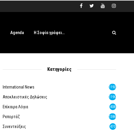
s
Agenda
Η Σοφία γράφει…
Κατηγορίες
International News
1192
Αποκλειστικές Δηλώσεις
1190
Επίκαιρα Λόγια
408
Ρεπορτάζ
1386
Συνεντεύξεις
470