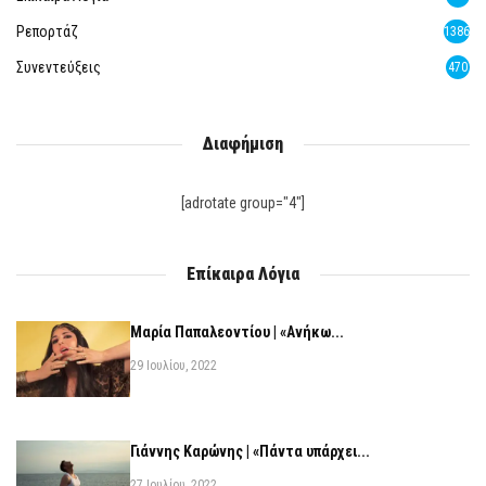
Ρεπορτάζ
1386
Συνεντεύξεις
470
Διαφήμιση
[adrotate group="4"]
Επίκαιρα Λόγια
Μαρία Παπαλεοντίου | «Ανήκω...
29 Ιουλίου, 2022
Γιάννης Καρώνης | «Πάντα υπάρχει...
27 Ιουλίου, 2022