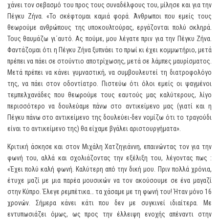
χάνει τον σεβασμό του προς τους συναδέλφους του, μίλησε και για την
Πέγκυ Ζήνα. «Το σκέφτομαι καμιά φορά. Άνθρωποι που εμείς τους
θεωρούμε ανθρώπους της υποκουλτούρας, εργάζονται πολύ σκληρά.
Τους θαυμάζω γι΄αυτό. Ας πούμε, μου λέγατε πριν για την Πέγκυ Ζήνα.
Φαντάζομαι ότι η Πέγκυ Ζήνα ξυπνάει το πρωί κι έχει κομμωτήριο, μετά
πρέπει να πάει σε στούντιο αποτρίχωσης, μετά σε λάμπες μαυρίσματος.
Μετά πρέπει να κάνει γυμναστική, να συμβουλευτεί τη διατροφολόγο
της, να πάει στον οδοντίατρο. Πιστεύω ότι όλοι εμείς οι ψαγμένοι
τεμπελχανάδες που θεωρούμε τους εαυτούς μας καλύτερους, λίγο
περισσότερο να δουλεύαμε πάνω στο αντικείμενο μας (γιατί και η
Πέγκυ πάνω στο αντικείμενο της δουλεύει-δεν νομίζω ότι το τραγούδι
είναι το αντικείμενο της) θα είχαμε βγάλει αριστουργήματα».
Κριτική άσκησε και στον Μιχάλη Χατζηγιάννη, επαινώντας τον για την
φωνή του, αλλά και σχολιάζοντας την εξέλιξη του, λέγοντας πως :
«Έχει πολύ καλή φωνή. Καλύτερη από την δική μου. Πριν πολλά χρόνια,
έτυχε μαζί με μια παρέα μουσικών να τον ακούσουμε σε ένα μαγαζί
στην Κύπρο. Έλεγε ρεμπέτικα… τα χάσαμε με τη φωνή του! Ήταν μόνο 16
χρονών. Σήμερα κάνει κάτι που δεν με συγκινεί ιδιαίτερα. Με
εντυπωσιάζει όμως, ως προς την έλλειψη ενοχής απέναντι στην