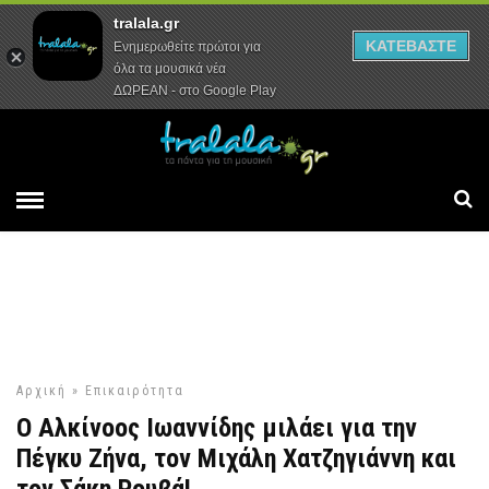
tralala.gr
Αρχική
Συνεντεύξεις
Ρεπορτάζ
ΚΑΤΕΒΑΣΤΕ
Ενημερωθείτε πρώτοι για
όλα τα μουσικά νέα
ΔΩΡΕΑΝ - στο Google Play
Αρχική
»
Επικαιρότητα
Ο Αλκίνοος Ιωαννίδης μιλάει για την
Πέγκυ Ζήνα, τον Μιχάλη Χατζηγιάννη και