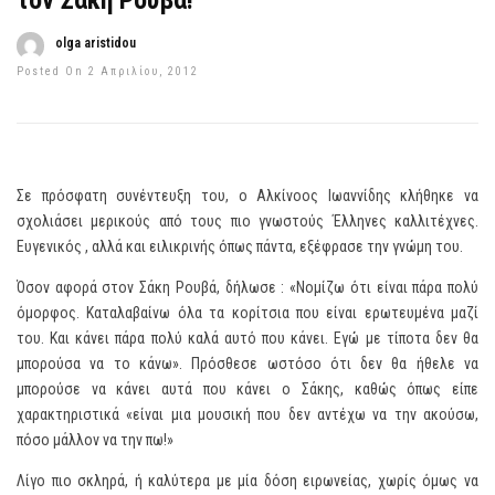
τον Σάκη Ρουβά!
olga aristidou
Posted On 2 Απριλίου, 2012
Σε πρόσφατη συνέντευξη του, ο Αλκίνοος Ιωαννίδης κλήθηκε να
σχολιάσει μερικούς από τους πιο γνωστούς Έλληνες καλλιτέχνες.
Ευγενικός , αλλά και ειλικρινής όπως πάντα, εξέφρασε την γνώμη του.
Όσον αφορά στον Σάκη Ρουβά, δήλωσε : «Νομίζω ότι είναι πάρα πολύ
όμορφος. Καταλαβαίνω όλα τα κορίτσια που είναι ερωτευμένα μαζί
του. Και κάνει πάρα πολύ καλά αυτό που κάνει. Εγώ με τίποτα δεν θα
μπορούσα να το κάνω». Πρόσθεσε ωστόσο ότι δεν θα ήθελε να
μπορούσε να κάνει αυτά που κάνει ο Σάκης, καθώς όπως είπε
χαρακτηριστικά «είναι μια μουσική που δεν αντέχω να την ακούσω,
πόσο μάλλον να την πω!»
Λίγο πιο σκληρά, ή καλύτερα με μία δόση ειρωνείας, χωρίς όμως να