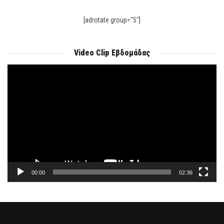
[adrotate group="5"]
Video Clip Εβδομάδας
Πρόγραμμα
Αναπαραγωγής
Βίντεο
00:00
02:36