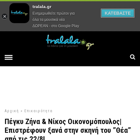
tralala.gr
Αρχική
Συνεντεύξεις
Ρεπορτάζ
ΚΑΤΕΒΑΣΤΕ
Ενημερωθείτε πρώτοι για
όλα τα μουσικά νέα
ΔΩΡΕΑΝ - στο Google Play
Αρχική
»
Επικαιρότητα
Πέγκυ Ζήνα & Νίκος Οικονομόπουλος|
Επιστρέφουν ξανά στην σκηνή του ”Θέα”
από τις 22/8!