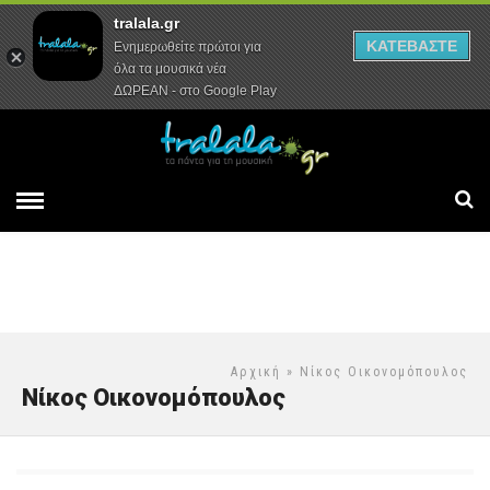
tralala.gr
Αρχική
Συνεντεύξεις
Ρεπορτάζ
ΚΑΤΕΒΑΣΤΕ
Ενημερωθείτε πρώτοι για
όλα τα μουσικά νέα
ΔΩΡΕΑΝ - στο Google Play
Αρχική
» Νίκος Οικονομόπουλος
Νίκος Οικονομόπουλος