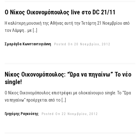
O Νίκος Οικονομόπουλος live στο DC 21/11
Η καλύτερη μουσική της Αθήνας αυτή την Τετάρτη 21 Νοεμβρίου από
τον Λάμψη… με […]
Σμαράγδα Κωνσταντογιάννη
Posted On 20 Νοεμβρίου, 2012
Νίκος Οικονομόπουλος: “Ώρα να πηγαίνω” Το νέο
single!
Ο Νίκος Οικονομόπουλος επιστρέφει με ολοκαίνουριο single. Το "Ώρα
να πηγαίνω" προέρχεται από το […]
Γρηγόρης Ραγκούσης
Posted On 22 Νοεμβρίου, 2012