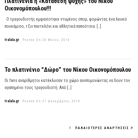
Πλατινένια η «Κατάθεση ψυχής» του Νίκου
Οικονομόπουλου!!!
Ο τραγουδιστής εμφανίστηκε ντυμένος σπορ, φορώντας ένα λευκό
πουκάμισο, τζιν παντελόνι και αθλητικά παπούτσια. […]
tralala.gr
Posted On 20 Μαΐου, 2010
Το πλατινένιο “Δώρο” του Νίκου Οικονομόπουλου
Οι fans αναρίθμητοι κατέκλυσαν το χώρο ανυπομονώντας να δουν τον
αγαπημένο τους τραγουδιστή. Από […]
tralala.gr
Posted On 21 Δεκεμβρίου, 2010
1
ΠΑΛΑΙΌΤΕΡΕΣ ΑΝΑΡΤΉΣΕΙΣ