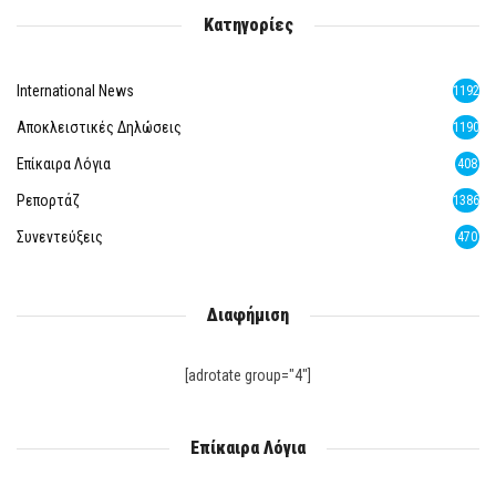
Κατηγορίες
International News
1192
Αποκλειστικές Δηλώσεις
1190
Επίκαιρα Λόγια
408
Ρεπορτάζ
1386
Συνεντεύξεις
470
Διαφήμιση
[adrotate group="4"]
Επίκαιρα Λόγια