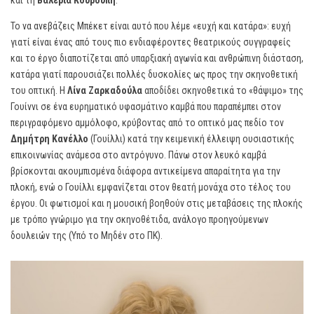
και τη
Βαλέρια Κουρούπη
.
Το να ανεβάζεις Μπέκετ είναι αυτό που λέμε «ευχή και κατάρα»: ευχή
γιατί είναι ένας από τους πιο ενδιαφέροντες θεατρικούς συγγραφείς
και το έργο διαποτίζεται από υπαρξιακή αγωνία και ανθρώπινη διάσταση,
κατάρα γιατί παρουσιάζει πολλές δυσκολίες ως προς την σκηνοθετική
του οπτική. Η
Λίνα Ζαρκαδούλα
αποδίδει σκηνοθετικά το «θάψιμο» της
Γουίννι σε ένα ευρηματικό υφασμάτινο καμβά που παραπέμπει στον
περιγραφόμενο αμμόλοφο, κρύβοντας από το οπτικό μας πεδίο τον
Δημήτρη Κανέλλο
(Γουίλλι) κατά την κειμενική έλλειψη ουσιαστικής
επικοινωνίας ανάμεσα στο αντρόγυνο. Πάνω στον λευκό καμβά
βρίσκονται ακουμπισμένα διάφορα αντικείμενα απαραίτητα για την
πλοκή, ενώ ο Γουίλλι εμφανίζεται στον θεατή μονάχα στο τέλος του
έργου. Οι φωτισμοί και η μουσική βοηθούν στις μεταβάσεις της πλοκής
με τρόπο γνώριμο για την σκηνοθέτιδα, ανάλογο προηγούμενων
δουλειών της (Υπό το Μηδέν στο ΠΚ).