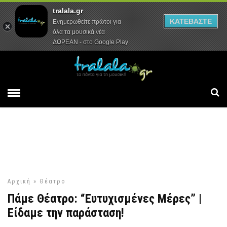
tralala.gr
Αρχική
Συνεντεύξεις
Ρεπορτάζ
ΚΑΤΕΒΑΣΤΕ
Ενημερωθείτε πρώτοι για
όλα τα μουσικά νέα
ΔΩΡΕΑΝ - στο Google Play
Αρχική
»
Θέατρο
Πάμε Θέατρο: “Ευτυχισμένες Μέρες” |
Είδαμε την παράσταση!