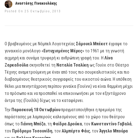
Αναστάσης Πινακουλάκης
Posted On 25 Οκτωβρίου, 2013
Ο βραβευμένος με Νόμπελ Λογοτεχνίας
Σάμουελ Μπέκετ
έγραψε το
γυναικείο μονόλογο «
Ευτυχισμένες Μέρες
» το 1961 με τη γνωστή
αιχμηρή και συνάμα τρυφερή κι ανθρώπινη γραφή του. Η
Λίνα
Ζαρκαδούλα
σκηνοθετεί τη
Ναταλία Τσαλίκη
ως Γουίνι στο Θέατρο
Τέχνης αναμετρούμενη με έναν από τους πιο σουρεαλιστικούς και πιο
διαβασμένους θεατρικούς συγγραφείς του εικοστού αιώνα. Η υπόθεση
θέλει μια πενηντάχρονη περίπου γυναίκα (Γουίννι) να είναι θαμμένη μέχρι
το πρόσωπο και να προσπαθεί να επικοινωνήσει με τον εξηντάχρονο
άντρα της (Γουίλλι) δίχως να το καταφέρνει.
Την
Παρασκευή 18 Οκτωβρίου
πραγματοποιήθηκε η πρεμιέρα της
παράστασης με λαμπερούς καλεσμένους από το χώρο του θεάτρου
όπως το
Γιάννη Μπέζο
, τη
Φαίδρα Δρούκα
, τον
Κωνσταντίνο Γαβαλά
,
τον
Πρόδρομο Τοσουνίδη
, τον
Αλμπέρτο Φάις
, τον
Άγγελο Μπούρα