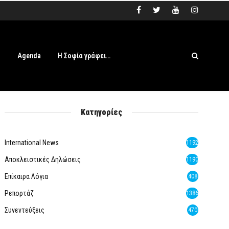
s
Agenda
Η Σοφία γράφει…
Κατηγορίες
International News
1192
Αποκλειστικές Δηλώσεις
1190
Επίκαιρα Λόγια
408
Ρεπορτάζ
1386
Συνεντεύξεις
470