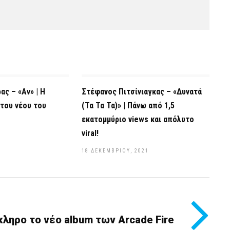
ς – «Αν» | Η
Στέφανος Πιτσίνιαγκας – «Δυνατά
 του νέου του
(Τα Τα Τα)» | Πάνω από 1,5
εκατομμύριο views και απόλυτο
viral!
18 ΔΕΚΕΜΒΡΊΟΥ, 2021
κληρο το νέο album των Arcade Fire