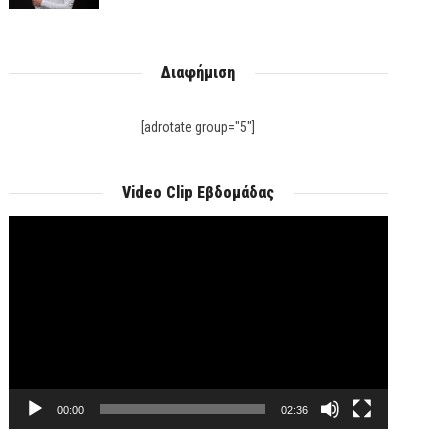
Διαφήμιση
[adrotate group="5"]
Video Clip Εβδομάδας
Πρόγραμμα
Αναπαραγωγής
Βίντεο
00:00
02:36