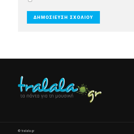
© tralala.gr