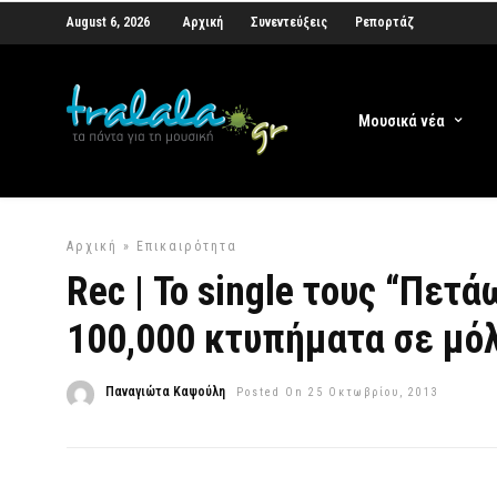
August 6, 2026
Αρχική
Συνεντεύξεις
Ρεπορτάζ
Μουσικά νέα
Αρχική
»
Επικαιρότητα
Rec | Το single τους “Πετ
100,000 κτυπήματα σε μόλ
Παναγιώτα Καψούλη
Posted On 25 Οκτωβρίου, 2013