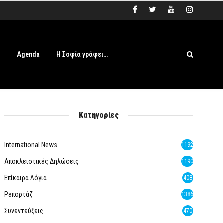
s
Agenda
Η Σοφία γράφει…
Κατηγορίες
International News
1192
Αποκλειστικές Δηλώσεις
1190
Επίκαιρα Λόγια
408
Ρεπορτάζ
1386
Συνεντεύξεις
470