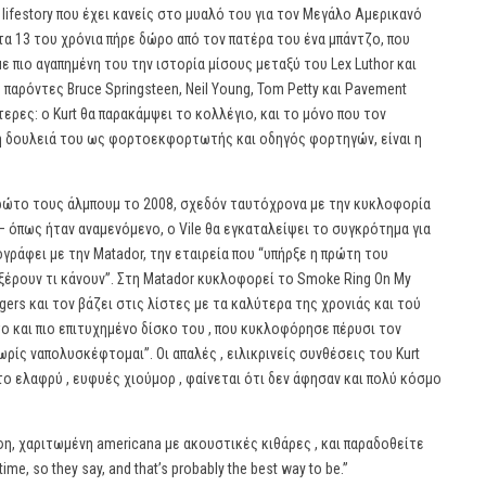
κό lifestory που έχει κανείς στο μυαλό του για τον Μεγάλο Αμερικανό
στα 13 του χρόνια πήρε δώρο από τον πατέρα του ένα μπάντζο, που
ε πιο αγαπημένη του την ιστορία μίσους μεταξύ του Lex Luthor και
παρόντες Bruce Springsteen, Neil Young, Tom Petty και Pavement
ρες: ο Kurt θα παρακάμψει το κολλέγιο, και το μόνο που τον
ί η δουλειά του ως φορτοεκφορτωτής και οδηγός φορτηγών, είναι η
πρώτο τους άλμπουμ το 2008, σχεδόν ταυτόχρονα με την κυκλοφορία
– όπως ήταν αναμενόμενο, ο Vile θα εγκαταλείψει το συγκρότημα για
γράφει με την Matador, την εταιρεία που “υπήρξε η πρώτη του
ή ξέρουν τι κάνουν”. Στη Matador κυκλοφορεί το Smoke Ring On My
ggers και τον βάζει στις λίστες με τα καλύτερα της χρονιάς και τού
ατο και πιο επιτυχημένο δίσκο του , που κυκλοφόρησε πέρυσι τον
ωρίς ναπολυσκέφτομαι”. Οι απαλές , ειλικρινείς συνθέσεις του Kurt
ι το ελαφρύ , ευφυές χιούμορ , φαίνεται ότι δεν άφησαν και πολύ κόσμο
ρφη, χαριτωμένη americana με ακουστικές κιθάρες , και παραδοθείτε
, so they say, and that’s probably the best way to be.”