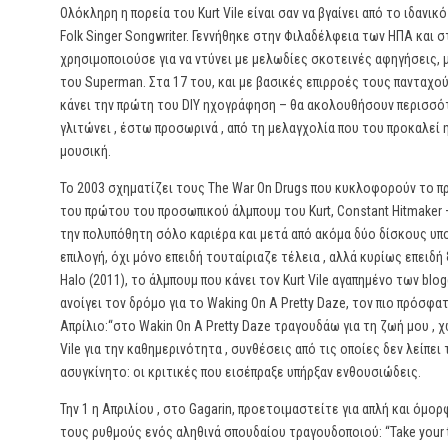
Ολόκληρη η πορεία του Kurt Vile είναι σαν να βγαίνει από το ιδανι
Folk Singer Songwriter. Γεννήθηκε στην Φιλαδέλφεια των ΗΠΑ και 
χρησιμοποιούσε για να ντύνει με μελωδίες σκοτεινές αφηγήσεις, μ
του Superman. Στα 17 του, και με βασικές επιρροές τους πανταχού 
κάνει την πρώτη του DIY ηχογράφηση – θα ακολουθήσουν περισσότε
γλιτώνει , έστω προσωρινά , από τη μελαγχολία που του προκαλε
μουσική.
Το 2003 σχηματίζει τους The War On Drugs που κυκλοφορούν το 
του πρώτου του προσωπικού άλμπουμ του Kurt, Constant Hitmaker 
την πολυπόθητη σόλο καριέρα και μετά από ακόμα δύο δίσκους υπο
επιλογή, όχι μόνο επειδή τουταίριαζε τέλεια , αλλά κυρίως επειδ
Halo (2011), το άλμπουμ που κάνει τον Kurt Vile αγαπημένο των blo
ανοίγει τον δρόμο για το Waking On A Pretty Daze, τον πιο πρόσφ
Απρίλιο:“στο Wakin On A Pretty Daze τραγουδάω για τη ζωή μου , χ
Vile για την καθημερινότητα , συνθέσεις από τις οποίες δεν λείπε
ασυγκίνητο: οι κριτικές που εισέπραξε υπήρξαν ενθουσιώδεις.
Την 1 η Απριλίου , στο Gagarin, προετοιμαστείτε για απλή και όμο
τους ρυθμούς ενός αληθινά σπουδαίου τραγουδοποιού: “Take your time