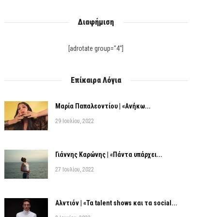
Διαφήμιση
[adrotate group="4"]
Επίκαιρα Λόγια
Μαρία Παπαλεοντίου | «Ανήκω...
29 Ιουλίου, 2022
Γιάννης Καρώνης | «Πάντα υπάρχει...
27 Ιουλίου, 2022
Αλντιόν | «Τα talent shows και τα social...