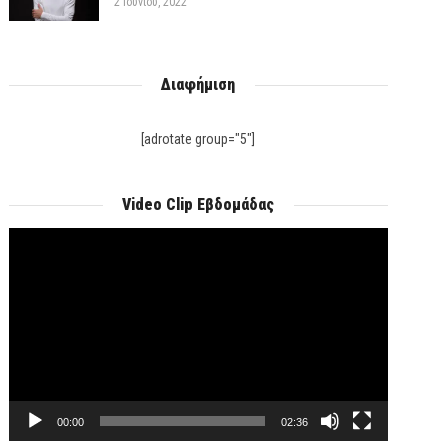
2 Ιουνίου, 2022
Διαφήμιση
[adrotate group="5"]
Video Clip Εβδομάδας
Πρόγραμμα
Αναπαραγωγής
Βίντεο
00:00
02:36