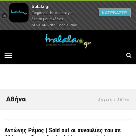
tralala.gr
Αρχική
Συνεντεύξεις
Ρεπορτάζ
ΚΑΤΕΒΑΣΤΕ
Ενημερωθείτε πρώτοι για
όλα τα μουσικά νέα
ΔΩΡΕΑΝ - στο Google Play
Αθήνα
Αρχική
» Αθήνα
Αντώνης Ρέμος | Sold out οι συναυλίες του σε