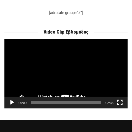
[adrotate group="5"]
Video Clip Εβδομάδας
Πρόγραμμα
Αναπαραγωγής
Βίντεο
00:00
02:36