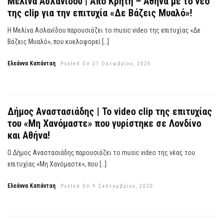
Μελίνα Ασλανίδου | Από Κρήτη – Αθήνα με το νέο
της clip για την επιτυχία «Δε Βάζεις Μυαλό»!
Η Μελίνα Ασλανίδου παρουσιάζει το music video της επιτυχίας «Δε
Βάζεις Μυαλό», που κυκλοφορεί […]
Ελεάννα Καπάνταη
Posted On 21 Οκτωβρίου, 2020
Δήμος Αναστασιάδης | Το video clip της επιτυχίας
του «Μη Χανόμαστε» που γυρίστηκε σε Λονδίνο
και Αθήνα!
Ο Δήμος Αναστασιάδης παρουσιάζει το music video της νέας του
επιτυχίας «Μη Χανόμαστε», που […]
Ελεάννα Καπάνταη
Posted On 9 Σεπτεμβρίου, 2020