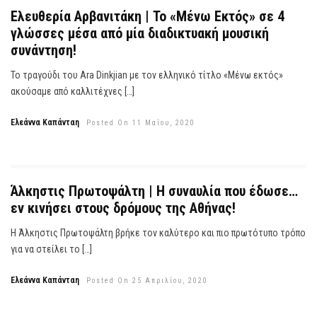
Ελευθερία Αρβανιτάκη | Το «Μένω Εκτός» σε 4
γλώσσες μέσα από μία διαδικτυακή μουσική
συνάντηση!
Το τραγούδι του Ara Dinkjian με τον ελληνικό τίτλο «Μένω εκτός»
ακούσαμε από καλλιτέχνες […]
Ελεάννα Καπάνταη
Posted On 11 Μαΐου, 2020
Άλκηστις Πρωτοψάλτη | Η συναυλία που έδωσε…
εν κινήσει στους δρόμους της Αθήνας!
Η Άλκηστις Πρωτοψάλτη βρήκε τον καλύτερο και πιο πρωτότυπο τρόπο
για να στείλει το […]
Ελεάννα Καπάνταη
Posted On 25 Απριλίου, 2020