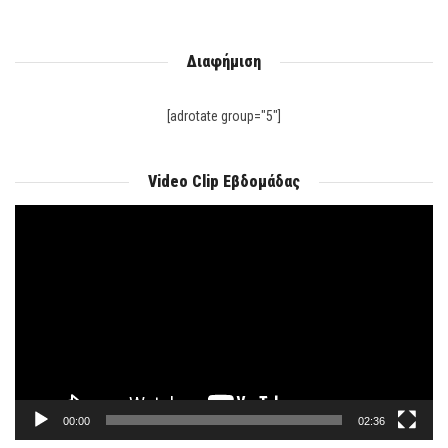
Διαφήμιση
[adrotate group="5"]
Video Clip Εβδομάδας
Πρόγραμμα
Αναπαραγωγής
Βίντεο
00:00
02:36