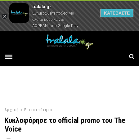
tralala.gr
Αρχική
Συνεντεύξεις
Ρεπορτάζ
ΚΑΤΕΒΑΣΤΕ
Ενημερωθείτε πρώτοι για
όλα τα μουσικά νέα
ΔΩΡΕΑΝ - στο Google Play
Αρχική
»
Επικαιρότητα
Κυκλοφόρησε το official promo του The
Voice