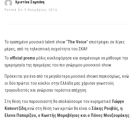
Χριστίνα Σαμπάνη
Posted On 5 Νοεμβρίου, 2016
Το αγαπημένο μουσικό talent show “
The Voice
” επιστρέφει σε λίγες
μέρες, από τη τηλεοπτική συχνότητα του ΣΚΑΙ!
Το
official promo
μόλις κυκλοφόρησε και αναμένουμε να μάθουμε την
ημερομηνία της πρεμιέρας του πιο γνώριμου μουσικού show.
Πρόκειται για ένα από τα μεγαλύτερα μουσικά shows παγκοσμίως, ενώ
οι δύο πρώτοι του κύκλοι στην Ελλάδα μας χάρισαν γνωστούς
τραγουδιστές και γνώρισαν τεράστια απήχηση.
Στη θέση του παρουσιαστή θα απολαύσουμε τον ευρηματικό
Γιώργο
Καπουτζίδη
,ενώ στη θέση των κριτών θα είναι ο
Σάκης Ρουβάς, η
Έλενα Παπαρίζου, ο Κωστής Μαραβέγιας και ο Πάνος Μουζουράκης.