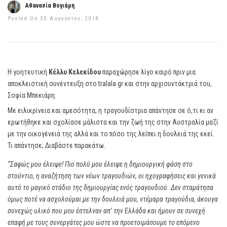
Αθανασία Βογιάρη
Posted On 30 Αυγούστου, 2018
Η γοητευτική
Κέλλυ Κελεκίδου
παραχώρησε λίγο καιρό πριν μια
αποκλειστική συνέντευξη στο tralala.gr και στην αρχισυντάκτριά του,
Σοφία Μπεκιάρη.
Με ειλικρίνεια και αμεσότητα, η τραγουδίστρια απάντησε σε ό,τι κι αν
ερωτήθηκε και σχολίασε μάλιστα και την ζωή της στην Αυστραλία μαζί
με την οικογένειά της αλλά και το πόσο της λείπει η δουλειά της εκεί.
Τι απάντησε; Διαβάστε παρακάτω.
“Σαφώς μου έλειψε! Πιο πολύ μου έλειψε η δημιουργική φάση στο
στούντιο, η αναζήτηση των νέων τραγουδιών, οι ηχογραφήσεις και γενικά
αυτό το μαγικό στάδιο της δημιουργίας ενός τραγουδιού. Δεν σταμάτησα
όμως ποτέ να ασχολούμαι με την δουλειά μου, ντέμαρα τραγούδια, άκουγα
συνεχώς υλικό που μου έστελναν απ’ την Ελλάδα και ήμουν σε συνεχή
επαφή με τους συνεργάτες μου ώστε να προετοιμάσουμε το επόμενο