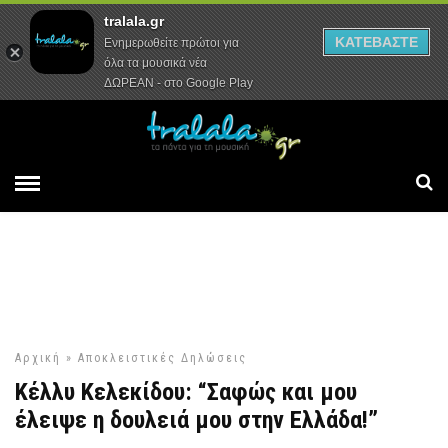
tralala.gr
Αρχική
Συνεντεύξεις
Ρεπορτάζ
ΚΑΤΕΒΑΣΤΕ
Ενημερωθείτε πρώτοι για
όλα τα μουσικά νέα
ΔΩΡΕΑΝ - στο Google Play
Αρχική
»
Αποκλειστικές Δηλώσεις
Κέλλυ Κελεκίδου: “Σαφώς και μου
έλειψε η δουλειά μου στην Ελλάδα!”