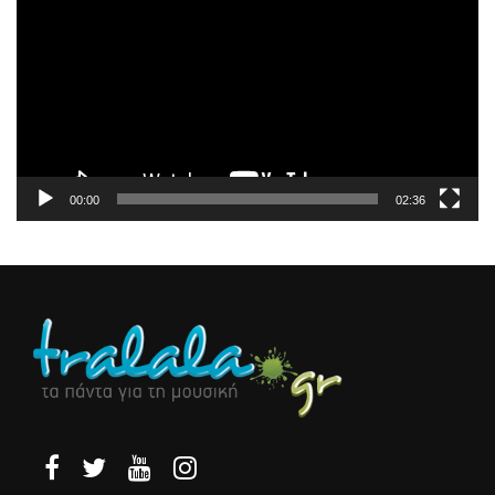
Βίντεο
00:00
02:36