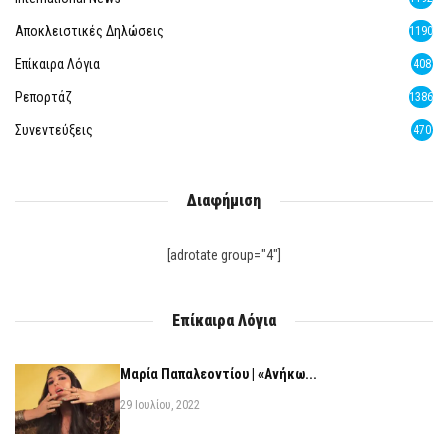
Αποκλειστικές Δηλώσεις
1190
Επίκαιρα Λόγια
408
Ρεπορτάζ
1386
Συνεντεύξεις
470
Διαφήμιση
[adrotate group="4"]
Επίκαιρα Λόγια
Μαρία Παπαλεοντίου | «Ανήκω...
29 Ιουλίου, 2022