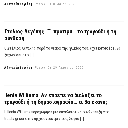
Αθανασία Βογιάρη
Posted On 8 Μαΐου, 2020
Στέλιος Λεγάκης| Τι προτιμά… το τραγούδι ή τη
σύνθεση;
Ο Στέλιος Λεγάκης, παρά το νεαρό της ηλικίας του, έχει καταφέρει να
ξεχωρίσει στο […]
Αθανασία Βογιάρη
Posted On 29 Απριλίου, 2020
Ilenia Williams: Αν έπρεπε να διαλέξει το
τραγούδι ή τη δημοσιογραφία… τι θα έκανε;
Η Ilenia Williams παραχώρησε μια αποκλειστική συνέντευξη στο
tralala.gr και στην αρχισυντάκτριά του, Σοφία […]