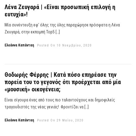
Λένα Ζευγαρά | «Είναι προσωπική επιλογή η
ευτυχία»!
Μία συνέντευξη εφ' όλης της ύλης παραχώρησε πρόσφατα η Λένα
Ζευγαρά, στην εκπομπή Top5 […]
Ελεάννα Καπάνταη
Posted On 10 Νοεμβρίου, 2020
Θοδωρής Φέρρης | Κατά πόσο επηρέασε την
πορεία του το γεγονός ότι προέρχεται από μία
«μουσική» οικογένεια;
Είναι σίγουρα ένας από τους πιο ταλαντούχους και δημοφιλείς
τραγουδιστές της νέας γενιάς! Φροντίζει να […]
Ελεάννα Καπάνταη
Posted On 29 Μαΐου, 2020