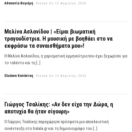
Αθανασία Βογιάρη
Posted On 13 Απριλίου, 2020
Μελίνα Ασλανίδου | «Είμαι βιωματική
τραγουδίστρια. Η μουσική με βοηθάει στο να
εκφράσω τα συναισθήματα μου»!
Η Μελίνα Ασλανίδου, η χαρισματική ερμηνεύτρια που έχει ξεχωρίσει για
το ταλέντο και τη […]
Ελεάννα Καπάνταη
Posted On 13 Απριλίου, 2020
Γιώργος Τσαλίκης: «Αν δεν είχα την Δώρα, η
αποτυχία θα ήταν σίγουρη»
Ο Γιώργος Τσαλίκης παραχώρησε πρόσφατα μια αποκλειστική
συνέντευξη στο tralala.gr και τη δημοσιογράφο του […]