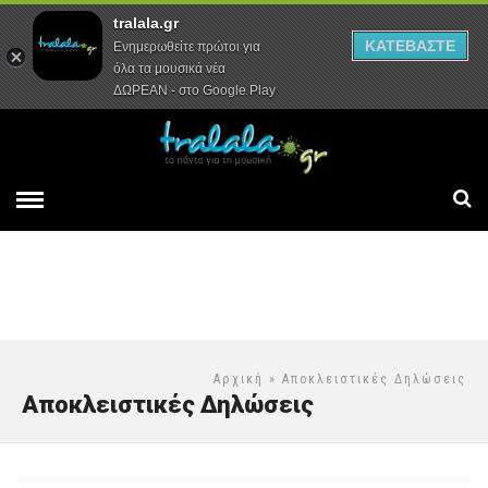
tralala.gr
Αρχική
Συνεντεύξεις
Ρεπορτάζ
ΚΑΤΕΒΑΣΤΕ
Ενημερωθείτε πρώτοι για
όλα τα μουσικά νέα
ΔΩΡΕΑΝ - στο Google Play
Αρχική
» Αποκλειστικές Δηλώσεις
Αποκλειστικές Δηλώσεις