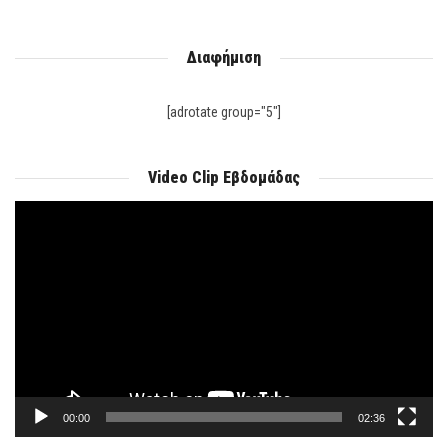
Διαφήμιση
[adrotate group="5"]
Video Clip Εβδομάδας
Πρόγραμμα
Αναπαραγωγής
Βίντεο
00:00
02:36