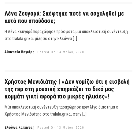
Λένα Ζευγαρά: Σκέφτηκε ποτέ να ασχοληθεί με
αυτό που σπούδασε;
Η Λένα Ζευγαρά παραχώρησε πρόσφατα μια αποκλειστική συνέντευξη
στο tralala.gr και μίλησε στην Ελεάννα […]
Αθανασία Βογιάρη
Posted On 14 Μαΐου, 2020
Χρήστος Μενιδιάτης | «Δεν νομίζω ότι η εισβολή
της rap στη μουσική επηρεάζει το δικό μας
κομμάτι γιατί αφορά πιο μικρές ηλικίες»!
Μία αποκλειστική συνέντευξη παραχώρησε πριν λίγο διάστημα ο
Χρήστος Μενιδιάτης στο tralala.gr και στην […]
Ελεάννα Καπάνταη
Posted On 13 Μαΐου, 2020