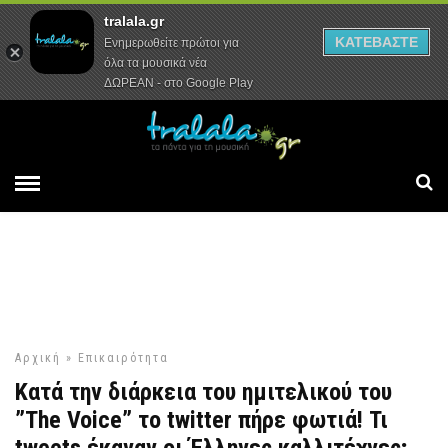
tralala.gr
Αρχική
Συνεντεύξεις
Ρεπορτάζ
ΚΑΤΕΒΑΣΤΕ
Ενημερωθείτε πρώτοι για
όλα τα μουσικά νέα
ΔΩΡΕΑΝ - στο Google Play
Αρχική
»
Επικαιρότητα
Κατά την διάρκεια του ημιτελικού του
”The Voice” το twitter πήρε φωτιά! Τι