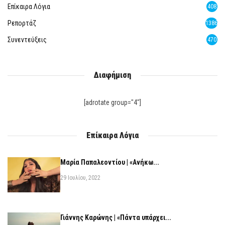
Επίκαιρα Λόγια
408
Ρεπορτάζ
1386
Συνεντεύξεις
470
Διαφήμιση
[adrotate group="4"]
Επίκαιρα Λόγια
Μαρία Παπαλεοντίου | «Ανήκω...
29 Ιουλίου, 2022
Γιάννης Καρώνης | «Πάντα υπάρχει...