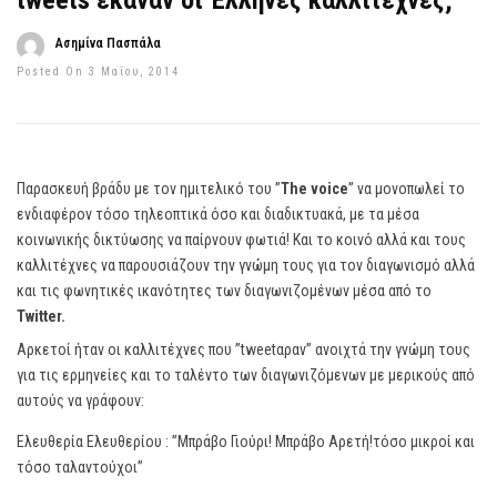
tweets έκαναν οι Έλληνες καλλιτέχνες;
Ασημίνα Πασπάλα
Posted On 3 Μαΐου, 2014
Παρασκευή βράδυ με τον ημιτελικό του ”
The voice
” να μονοπωλεί το
ενδιαφέρον τόσο τηλεοπτικά όσο και διαδικτυακά, με τα μέσα
κοινωνικής δικτύωσης να παίρνουν φωτιά! Και το κοινό αλλά και τους
καλλιτέχνες να παρουσιάζουν την γνώμη τους για τον διαγωνισμό αλλά
και τις φωνητικές ικανότητες των διαγωνιζομένων μέσα από το
Twitter.
Αρκετοί ήταν οι καλλιτέχνες που ”tweetαραν” ανοιχτά την γνώμη τους
για τις ερμηνείες και το ταλέντο των διαγωνιζόμενων με μερικούς από
αυτούς να γράφουν:
Ελευθερία Ελευθερίου : ”Μπράβο Γιούρι! Μπράβο Αρετή!τόσο μικροί και
τόσο ταλαντούχοι”