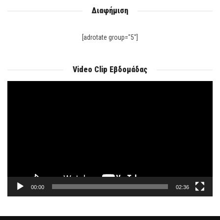
Διαφήμιση
[adrotate group="5"]
Video Clip Εβδομάδας
Πρόγραμμα
Αναπαραγωγής
Βίντεο
00:00
02:36