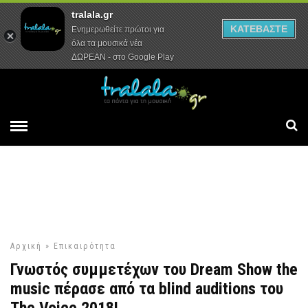
tralala.gr
Αρχική
Συνεντεύξεις
Ρεπορτάζ
ΚΑΤΕΒΑΣΤΕ
Ενημερωθείτε πρώτοι για
όλα τα μουσικά νέα
ΔΩΡΕΑΝ - στο Google Play
Αρχική
»
Επικαιρότητα
Γνωστός συμμετέχων του Dream Show the
music πέρασε από τα blind auditions του