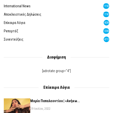
International News
1192
Αποκλειστικές Δηλώσεις
1190
Επίκαιρα Λόγια
408
Ρεπορτάζ
1386
Συνεντεύξεις
470
Διαφήμιση
[adrotate group="4"]
Επίκαιρα Λόγια
Μαρία Παπαλεοντίου | «Ανήκω...
29 Ιουλίου, 2022