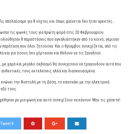
 Τις απολαύσαμε για 8 νύχτες και όπως φαίνεται δεν ήταν αρκετές…
ωσαν τις φωνές τους για πρώτη φορά στις 20 Φεβρουαρίου
ολούθησαν 8 παραστάσεις που αγκαλιάστηκαν από το κοινό, γέμισαν
ν παράταση που όλοι ζητούσαν. Και ο θρίαμβος συνεχίζεται, από τις
λά και για όσους δεν χόρτασαν και θέλουν να τις ξαναδούν.
ς, με χαρά και μεγάλο σεβασμό θα συνεχίσουν να τραγουδούν αυτά που
ς αυθεντικές τους εκτελέσεις αλλά και διασκευασμένα.
 ενώνει την Ανατολή με τη Δύση, το κανονάκι με την ηλεκτρική
ταξύ τους.
χέθηκαν με μια φωνή και αυτό συνεχίζουν να κάνουν. Μην τις χάσετε!
Tweet It