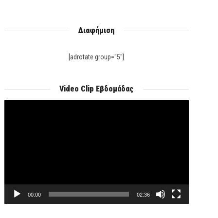
Διαφήμιση
[adrotate group="5"]
Video Clip Εβδομάδας
Πρόγραμμα
Αναπαραγωγής
Βίντεο
00:00
02:36