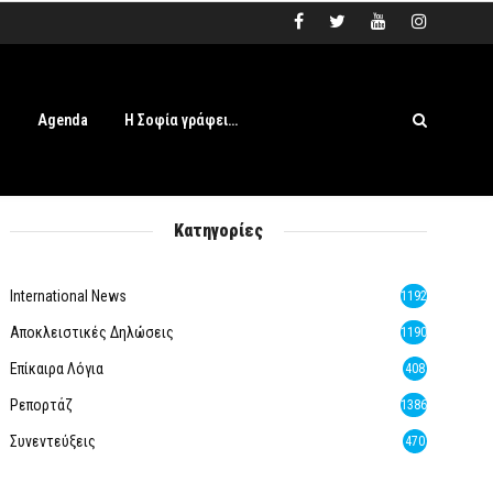
s
Agenda
Η Σοφία γράφει…
Κατηγορίες
International News
1192
Αποκλειστικές Δηλώσεις
1190
Επίκαιρα Λόγια
408
Ρεπορτάζ
1386
Συνεντεύξεις
470