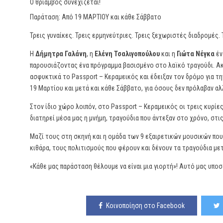
Ο θρίαμβος συνεχίζεται!
Παράταση: Από 19 ΜΑΡΤΙΟΥ και κάθε Σάββατο
Τρεις γυναίκες. Τρεις ερμηνεύτριες. Τρεις ξεχωριστές διαδρομές.
Η
Δήμητρα Γαλάνη
, η
Ελένη Τσαλιγοπούλου
και η
Γιώτα Νέγκα
έν
παρουσιάζοντας ένα πρόγραμμα βασισμένο στο λαϊκό τραγούδι. Ακ
ασφυκτικά το Passport – Κεραμεικός και έδειξαν τον δρόμο για τη
19 Μαρτίου και μετά και κάθε Σάββατο, για όσους δεν πρόλαβαν αλ
Στον ίδιο χώρο λοιπόν, στο Passport – Κεραμεικός οι τρεις κυρίε
διατηρεί μέσα μας η μνήμη, τραγούδια που άντεξαν στο χρόνο, στι
Μαζί τους στη σκηνή και η ομάδα των 9 εξαιρετικών μουσικών που
κιθάρα, τους πολιτισμούς που φέρουν και δένουν τα τραγούδια με
«Κάθε μας παράσταση θέλουμε να είναι μια γιορτή»! Αυτό μας υποσ
Κοινοποίηση στο Facebook