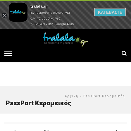
tralala.gr
Αρχική
Συνεντεύξεις
Ρεπορτάζ
ΚΑΤΕΒΑΣΤΕ
Ενημερωθείτε πρώτοι για
όλα τα μουσικά νέα
ΔΩΡΕΑΝ - στο Google Play
Αρχική
» PassPort Κεραμεικός
PassPort Κεραμεικός