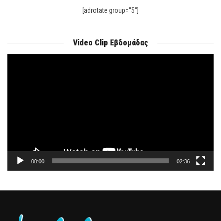
[adrotate group="5"]
Video Clip Εβδομάδας
Πρόγραμμα
Αναπαραγωγής
Βίντεο
00:00
02:36