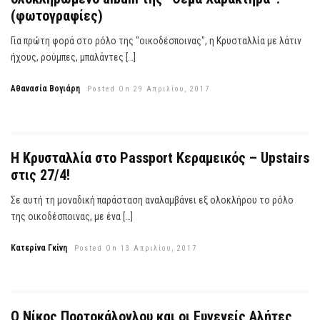
(φωτογραφίες)
Για πρώτη φορά στο ρόλο της "οικοδέσποινας", η Κρυσταλλία με λάτιν
ήχους, ρούμπες, μπαλάντες […]
Αθανασία Βογιάρη
Posted On 29 Απριλίου, 2017
Η Κρυσταλλία στο Passport Κεραμεικός – Upstairs
στις 27/4!
Σε αυτή τη μοναδική παράσταση αναλαμβάνει εξ ολοκλήρου το ρόλο
της οικοδέσποινας, με ένα […]
Κατερίνα Γκίνη
Posted On 13 Απριλίου, 2017
Ο Νίκος Πορτοκάλογλου και οι Ευγενείς Αλήτες