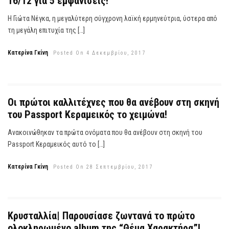
16/12 για 5 εμφανίσεις!
Η Γιώτα Νέγκα, η μεγαλύτερη σύγχρονη λαϊκή ερμηνεύτρια, ύστερα από
τη μεγάλη επιτυχία της […]
Κατερίνα Γκίνη
Posted On 4 Δεκεμβρίου, 2017
Οι πρώτοι καλλιτέχνες που θα ανέβουν στη σκηνή
του Passport Κεραμεικός το χειμώνα!
Ανακοινώθηκαν τα πρώτα ονόματα που θα ανέβουν στη σκηνή του
Passport Κεραμεικός αυτό το […]
Κατερίνα Γκίνη
Posted On 28 Σεπτεμβρίου, 2017
Κρυσταλλία| Παρουσίασε ζωντανά το πρώτο
ολοκληρωμένο album της “Θέμα Χαρακτήρα”!