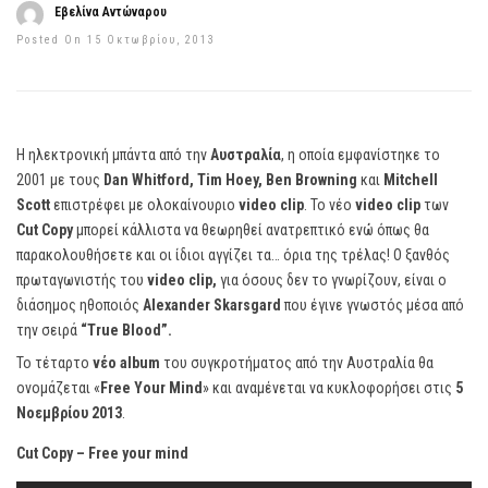
Εβελίνα Αντώναρου
Posted On 15 Οκτωβρίου, 2013
Η ηλεκτρονική μπάντα από την
Αυστραλία
, η οποία εμφανίστηκε το
2001 με τους
Dan Whitford, Tim Hoey, Ben Browning
και
Mitchell
Scott
επιστρέφει με ολοκαίνουριο
video clip
. Το νέο
video clip
των
Cut Copy
μπορεί κάλλιστα να θεωρηθεί ανατρεπτικό ενώ όπως θα
παρακολουθήσετε και οι ίδιοι αγγίζει τα… όρια της τρέλας! Ο ξανθός
πρωταγωνιστής του
video clip,
για όσους δεν το γνωρίζουν, είναι ο
διάσημος ηθοποιός
Alexander Skarsgard
που έγινε γνωστός μέσα από
την σειρά
“True Blood”.
Το τέταρτο
νέο album
του συγκροτήματος από την Αυστραλία θα
ονομάζεται «
Free Your Mind
» και αναμένεται να κυκλοφορήσει στις
5
Νοεμβρίου 2013
.
Cut Copy – Free your mind