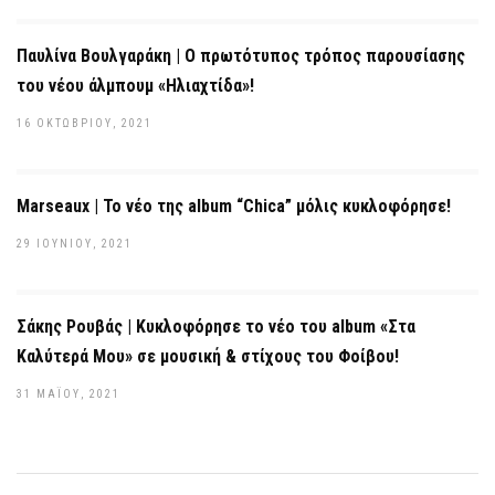
Παυλίνα Βουλγαράκη | Ο πρωτότυπος τρόπος παρουσίασης
του νέου άλμπουμ «Ηλιαχτίδα»!
16 ΟΚΤΩΒΡΊΟΥ, 2021
Marseaux | Το νέο της album “Chica” μόλις κυκλοφόρησε!
29 ΙΟΥΝΊΟΥ, 2021
Σάκης Ρουβάς | Κυκλοφόρησε το νέο του album «Στα
Καλύτερά Μου» σε μουσική & στίχους του Φοίβου!
31 ΜΑΪ́ΟΥ, 2021