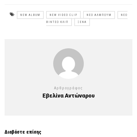
NEW ALBUM
NEW VIDEO CLIP
ΝΈΟ ΆΛΜΠΟΥΜ
ΝΈΟ
ΒΊΝΤΕΟ ΚΛΙΠ
ΞΈΝΑ
Αρθρογράφος
Εβελίνα Αντώναρου
Διαβάστε επίσης