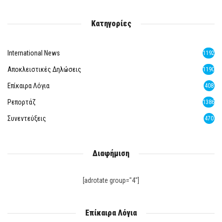
Κατηγορίες
International News
1192
Αποκλειστικές Δηλώσεις
1190
Επίκαιρα Λόγια
408
Ρεπορτάζ
1386
Συνεντεύξεις
470
Διαφήμιση
[adrotate group="4"]
Επίκαιρα Λόγια