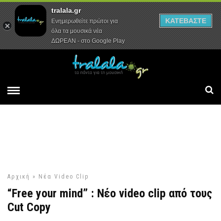
tralala.gr
Αρχική
Συνεντεύξεις
Ρεπορτάζ
ΚΑΤΕΒΑΣΤΕ
Ενημερωθείτε πρώτοι για
όλα τα μουσικά νέα
ΔΩΡΕΑΝ - στο Google Play
Αρχική
»
Νέα Video Clip
“Free your mind” : Νέο video clip από τους
Cut Copy