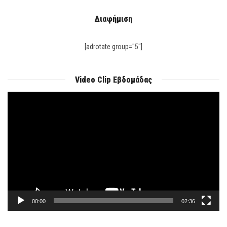
Διαφήμιση
[adrotate group="5"]
Video Clip Εβδομάδας
Πρόγραμμα
Αναπαραγωγής
Βίντεο
00:00
02:36