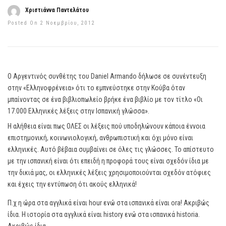
Χριστιάννα Παντελάτου
Posted On 2 Νοεμβρίου, 2012
Ο Αργεντινός συνθέτης του Daniel Armando δήλωσε σε συνέντευξη
στην «Ελληνοφρένεια» ότι το εμπνεύστηκε στην Κούβα όταν
μπαίνοντας σε ένα βιβλιοπωλείο βρήκε ένα βιβλίο με τον τίτλο «Οι
17.000 Ελληνικές λέξεις στην Ισπανική γλώσσα».
Η αλήθεια είναι πως ΟΛΕΣ οι λέξεις πού υποδηλώνουν κάποια έννοια
επιστημονική, κοινωνιολογική, ανθρωπιστική και όχι μόνο είναι
ελληνικές. Αυτό βέβαια συμβαίνει σε όλες τις γλώσσες. Το απίστευτο
με την ισπανική είναι ότι επειδή η προφορά τους είναι σχεδόν ίδια με
την δικιά μας, οι ελληνικές λέξεις χρησιμοποιούνται σχεδόν ατόφιες
και έχεις την εντύπωση ότι ακούς ελληνικά!
Π.χ η ώρα στα αγγλικά είναι hour ενώ στα ισπανικά είναι ora! Ακριβώς
ίδια. Η ιστορία στα αγγλικά είναι history ενώ στα ισπανικά historia.