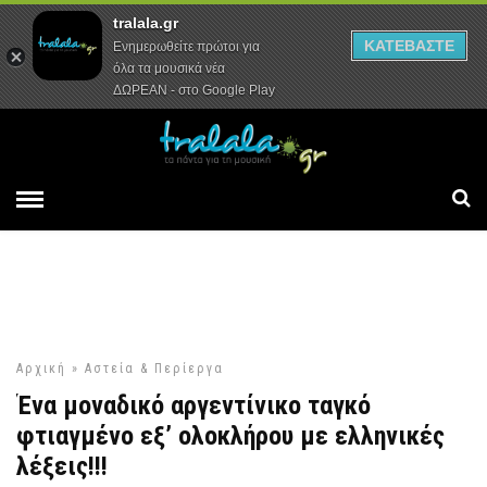
tralala.gr
Αρχική
Συνεντεύξεις
Ρεπορτάζ
ΚΑΤΕΒΑΣΤΕ
Ενημερωθείτε πρώτοι για
όλα τα μουσικά νέα
ΔΩΡΕΑΝ - στο Google Play
Αρχική
»
Αστεία & Περίεργα
Ένα μοναδικό αργεντίνικο ταγκό
φτιαγμένο εξ’ ολοκλήρου με ελληνικές
λέξεις!!!