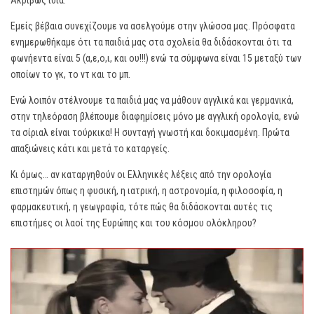
Ακριβώς ίδια.
Εμείς βέβαια συνεχίζουμε να ασελγούμε στην γλώσσα μας. Πρόσφατα
ενημερωθήκαμε ότι τα παιδιά μας στα σχολεία θα διδάσκονται ότι τα
φωνήεντα είναι 5 (α,ε,ο,ι, και ου!!!) ενώ τα σύμφωνα είναι 15 μεταξύ των
οποίων το γκ, το ντ και το μπ.
Ενώ λοιπόν στέλνουμε τα παιδιά μας να μάθουν αγγλικά και γερμανικά,
στην τηλεόραση βλέπουμε διαφημίσεις μόνο με αγγλική ορολογία, ενώ
τα σίριαλ είναι τούρκικα! Η συνταγή γνωστή και δοκιμασμένη. Πρώτα
απαξιώνεις κάτι και μετά το καταργείς.
Κι όμως… αν καταργηθούν οι Ελληνικές λέξεις από την ορολογία
επιστημών όπως η φυσική, η ιατρική, η αστρονομία, η φιλοσοφία, η
φαρμακευτική, η γεωγραφία, τότε πώς θα διδάσκονται αυτές τις
επιστήμες οι λαοί της Ευρώπης και του κόσμου ολόκληρου?