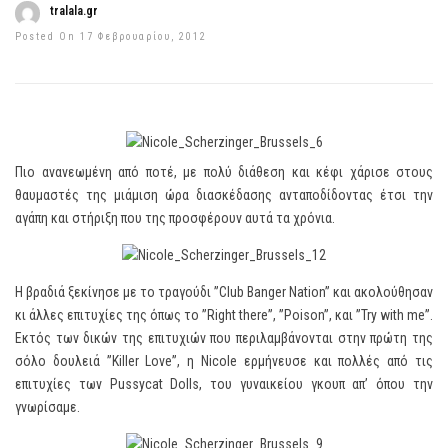
tralala.gr
Posted On 17 Φεβρουαρίου, 2012
Πιο ανανεωμένη από ποτέ, με πολύ διάθεση και κέφι χάρισε στους
θαυμαστές της μιάμιση ώρα διασκέδασης ανταποδίδοντας έτσι την
αγάπη και στήριξη που της προσφέρουν αυτά τα χρόνια.
Η βραδιά ξεκίνησε με το τραγούδι ”Club Banger Nation” και ακολούθησαν
κι άλλες επιτυχίες της όπως το ”Right there”, ”Poison”, και ”Try with me”.
Εκτός των δικών της επιτυχιών που περιλαμβάνονται στην πρώτη της
σόλο δουλειά ”Killer Love”, η Nicole ερμήνευσε και πολλές από τις
επιτυχίες των Pussycat Dolls, του γυναικείου γκουπ απ’ όπου την
γνωρίσαμε.