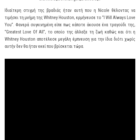
Ιδιαίτερη στιγμή της βραδιάς ήταν αυτή που η Nicole θέλοντας να
τιμήσει τη μνήμη της Whitney Houston, ερμήνευσε το ”I Will Always Love
You”. Φανερά συγκινημένη είπε πως κάποτε άκουσε ένα τραγούδι της,
”Greatest Love Of All”, το οποίο της άλλαξε τη ζωή καθώς και ότι η
Whitney Houston αποτέλεσε μεγάλη έμπνευση για την ίδια διότι χωρίς
αυτήν δεν θα ήταν εκεί που βρίσκεται τώρα.