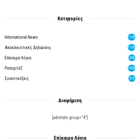
Κατηγορίες
International News
1192
Αποκλειστικές Δηλώσεις
1190
Επίκαιρα Λόγια
408
Ρεπορτάζ
1386
Συνεντεύξεις
470
Διαφήμιση
[adrotate group="4"]
Επίκαιρα Λόγια